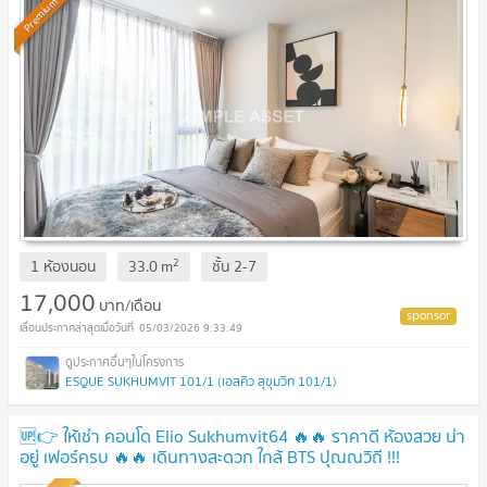
Premium
2
1 ห้องนอน
33.0
m
ชั้น
2-7
17,000
บาท/เดือน
05/03/2026 9:33:49
ESQUE SUKHUMVIT 101/1 (เอสคิว สุขุมวิท 101/1)
🆙👉 ให้เช่า คอนโด Elio Sukhumvit64 🔥🔥 ราคาดี ห้องสวย น่า
อยู่ เฟอร์ครบ 🔥🔥 เดินทางสะดวก ใกล้ BTS ปุณณวิถี !!!