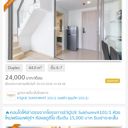
Premium
2
Duplex
44.0
m
ชั้น
6-7
24,000
บาท/เดือน
05/03/2026 10:49:48
ESQUE SUKHUMVIT 101/1 (เอสคิว สุขุมวิท 101/1)
🔥คอนโดให้เช่าตรงจากโครงการESQUE Sukhumvit101/1 ห้อง
ใหม่พร้อมเฟอร์ฯ ห้องสตูดิโอ เริ่มต้น 15,000 บาท รับเช่าระยะสั้น
พร้อมเข้าอยู่ ใกล้BTSปุณณวิถี