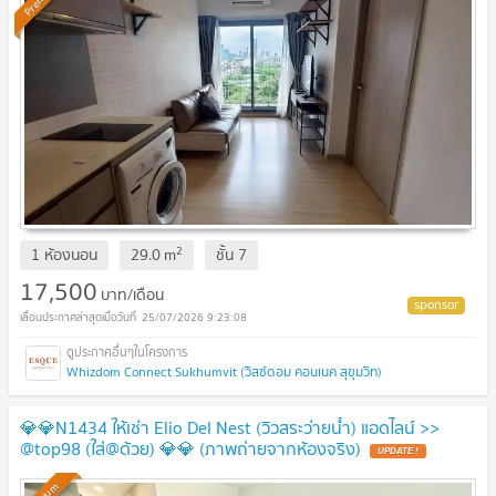
2
1 ห้องนอน
29.0
m
ชั้น
7
17,500
บาท/เดือน
25/07/2026 9:23:08
Whizdom Connect Sukhumvit (วิสซ์ดอม คอนเนค สุขุมวิท)
💎💎N1434 ให้เช่า Elio Del Nest (วิวสระว่ายน้ำ) แอดไลน์ >>
@top98 (ใส่@ด้วย) 💎💎 (ภาพถ่ายจากห้องจริง)