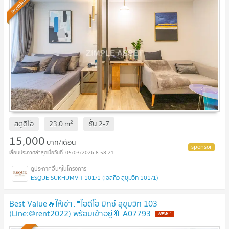
Premium
2
สตูดิโอ
23.0
m
ชั้น
2-7
15,000
บาท/เดือน
05/03/2026 8:58:21
ESQUE SUKHUMVIT 101/1 (เอสคิว สุขุมวิท 101/1)
Best Value🔥ให้เช่า📍ไอดีโอ มิกซ์ สุขุมวิท 103
(Line:@rent2022) พร้อมเข้าอยู่🔖 A07793