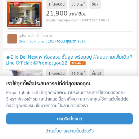
2
m
1 ห้องนอน
35.0
ชั้น
-
21,900
บาท/เดือน
10/08/2026 7:00:47
Quinn Sukhumvit 101 (ควินน์ สุขุมวิท 101)
🔥Elio Del Nest🔥 ห้องสวย ชั้นสูง พร้อมอยู่ //สอบถามเพิ่มเติมที่
Line Official: @Promptyou12
2
m
1 ห้องนอน
26.0
ชั้น
16
13,000
บาท/เดือน
เราใช้คุกกี้เพื่อประสบการณ์ที่ดีที่สุดของคุณ
10/08/2026 7:00:47
Propertyhub.in.th ใช้คุกกี้เพื่อพัฒนาประสบการณ์การใช้งานของคุณ
วิเคราะห์การเข้าชม และนำเสนอเนื้อหาที่เหมาะสม หากคุณใช้งานเว็บไซต์ต่อ
ถือว่าคุณยอมรับนโยบายความเป็นส่วนตัวของเรา
Elio Del Nest (เอลลิโอ เดล เนสท์)
ยอมรับทั้งหมด
🔥THE PRIVACY S101🔥เฟอร์นิเจอร์ครบ พร้อมเข้าอยู่ ราคา
อ่านนโยบายความเป็นส่วนตัว
พิเศษ //สอบถามเพิ่มเติม Lineofficial:@Promptyou3