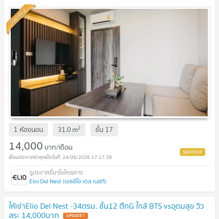
Standard
2
1 ห้องนอน
31.0
m
ชั้น
17
14,000
บาท/เดือน
24/06/2026 17:17:39
Elio Del Nest (เอลลิโอ เดล เนสท์)
ให้เช่าElio Del Nest -34ตรม. ชั้น12 ตึกG ใกล้ BTS vsอุดมสุข วิว
สระ 14,000บาท