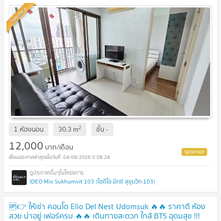
Standard
2
1 ห้องนอน
30.3
m
ชั้น
-
12,000
บาท/เดือน
04/08/2026 0:08:24
IDEO Mix Sukhumvit 103 (ไอดีโอ มิกซ์ สุขุมวิท 103)
🆙👉 ให้เช่า คอนโด Elio Del Nest Udomsuk 🔥🔥 ราคาดี ห้อง
สวย น่าอยู่ เฟอร์ครบ 🔥🔥 เดินทางสะดวก ใกล้ BTS อุดมสุข !!!