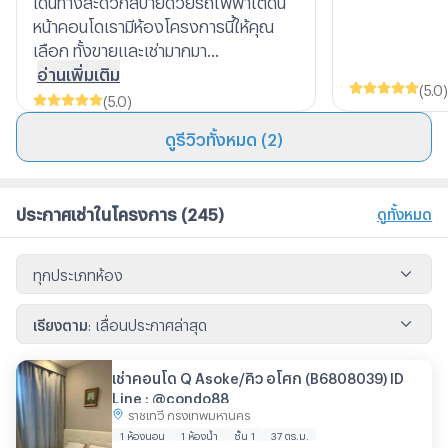
หน้าคอนโดเรามีห้องโครงการนี้ให้คุณ
เลือก ทั้งขายและเช่ามากมา...
อ่านเพิ่มเติม
(
5.0
)
(
5.0
)
ดูรีวิวทั้งหมด (2)
ประกาศเช่าในโครงการ
(245)
ดูทั้งหมด
ทุกประเภทห้อง
เรียงตาม
:
เลื่อนประกาศล่าสุด
เช่าคอนโด Q Asoke/คิว อโศก (B6808039) ID
Line : @condo88
ราชเทวี กรุงเทพมหานคร
1 ห้องนอน
1 ห้องน้ำ
ชั้น 1
37 ตร.ม.