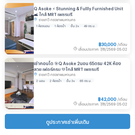
Q Asoke ⚡ Stunning & Fullly Furnished Unit
🛋️ ใกล้ MRT เพชรบุรี
ราชเทวี กรุงเทพมหานคร
1 ห้องนอน
1 ห้องน้ำ
ชั้น 2x
49 ตร.ม.
฿
30,000
/เดือน
เลื่อนประกาศ
:
7/8/2569
05:02
เช่าคอนโด 🎯Q Asoke 2นอน 65ตรม 42K ห้อง
สวย เฟอร์ครบ 💚ใกล้ MRT เพชรบุรี
ราชเทวี กรุงเทพมหานคร
2 นอน
2 ห้องน้ำ
ชั้น 3x
65 ตร.ม.
฿
42,000
/เดือน
เลื่อนประกาศ
:
7/8/2569
05:02
ดูประกาศเช่าเพิ่มเติม