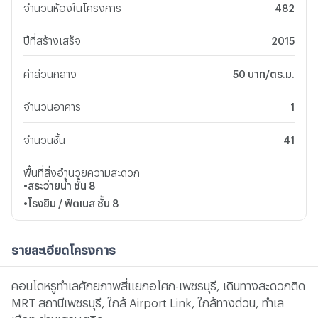
จำนวนห้องในโครงการ
482
ปีที่สร้างเสร็จ
2015
ค่าส่วนกลาง
50 บาท/ตร.ม.
จำนวนอาคาร
1
จำนวนชั้น
41
พื้นที่สิ่งอำนวยความสะดวก
•
สระว่ายน้ำ
ชั้น 8
•
โรงยิม / ฟิตเนส
ชั้น 8
รายละเอียดโครงการ
คอนโดหรูทำเลศักยภาพสี่แยกอโศก-เพชรบุรี, เดินทางสะดวกติด
MRT สถานีเพชรบุรี, ใกล้ Airport Link, ใกล้ทางด่วน, ทำเล
เมือง ย่านเศรษฐกิจ