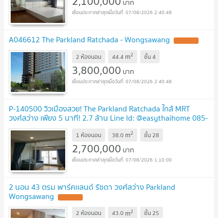
2,100,000
บาท
07/08/2026 2:40:48
A046612 The Parkland Ratchada - Wongsawang
UPDATE !
2
m
2 ห้องนอน
44.4
ชั้น
4
3,800,000
บาท
07/08/2026 2:40:48
P-140500 วิวเมืองสวย! The Parkland Ratchada ใกล้ MRT
วงศ์สว่าง เพียง 5 นาที! 2.7 ล้าน Line Id: @easythaihome 085-
592-2897
UPDATE !
2
m
1 ห้องนอน
38.0
ชั้น
28
2,700,000
บาท
07/08/2026 1:10:00
2 นอน 43 ตรม พาร์คเเลนด์ รัชดา วงศ์สว่าง Parkland
Wongsawang
UPDATE !
2
m
2 ห้องนอน
43.0
ชั้น
25