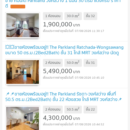
ขาย คอนโด Parkland วงศ์สว่าง 1 นอน 30 ตรม แต่งครบ ราคา
ดี
UPDATE !
2
m
1 ห้องนอน
30.0
ชั้น
32
1,900,000
บาท
07/08/2026 11:30:17
💥💥ขายห้องพร้อมอยู่!! The Parkland Ratchada-Wongsawang
ขนาด 50 ตร.ม.(2Bed2Bath) ชั้น 31 ใกล้ MRT วงศ์สว่าง นัดดู
LINE ID: @atfirm💥💥
UPDATE !
2
m
2 ห้องนอน
50.0
ชั้น
31
5,490,000
บาท
07/08/2026 10:45:10
📌📌ขายห้องพร้อมอยู่!! The Parkland รัชดา-วงศ์สว่าง พื้นที่
50.5 ตร.ม.(2Bed2Bath) ชั้น 22 ห้องสวย ใกล้ MRT วงศ์สว่าง📌
📌
UPDATE !
2
m
2 ห้องนอน
50.5
ชั้น
22
4,300,000
บาท
07/08/2026 10:44:52