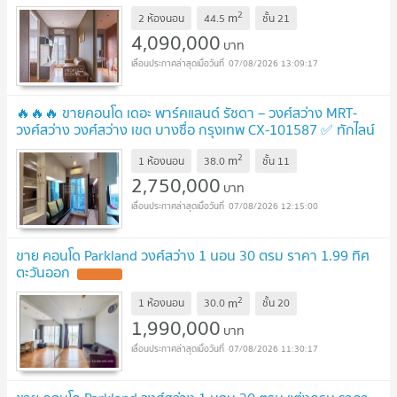
1407068)
UPDATE !
2
m
2 ห้องนอน
44.5
ชั้น
21
4,090,000
บาท
07/08/2026 13:09:17
🔥🔥🔥 ขายคอนโด เดอะ พาร์คแลนด์ รัชดา – วงศ์สว่าง MRT-
วงศ์สว่าง วงศ์สว่าง เขต บางซื่อ กรุงเทพ CX-101587 ✅ ทักไลน์
@connexproperty ตอบทันที ทีมงานมืออาชีพ ✅ 🔥🔥🔥
UPDATE
2
m
1 ห้องนอน
38.0
ชั้น
11
!
2,750,000
บาท
07/08/2026 12:15:00
ขาย คอนโด Parkland วงศ์สว่าง 1 นอน 30 ตรม ราคา 1.99 ทิศ
ตะวันออก
UPDATE !
2
m
1 ห้องนอน
30.0
ชั้น
20
1,990,000
บาท
07/08/2026 11:30:17