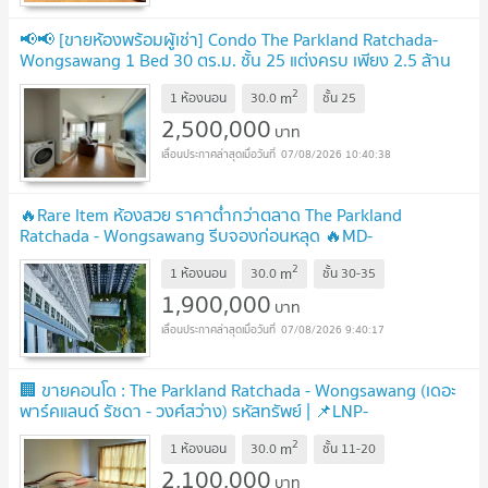
📢📢 [ขายห้องพร้อมผู้เช่า] Condo The Parkland Ratchada-
Wongsawang 1 Bed 30 ตร.ม. ชั้น 25 แต่งครบ เพียง 2.5 ล้าน
บาท!! Line: @atfirm📌
UPDATE !
2
m
1 ห้องนอน
30.0
ชั้น
25
2,500,000
บาท
07/08/2026 10:40:38
🔥Rare Item ห้องสวย ราคาต่ำกว่าตลาด The Parkland
Ratchada - Wongsawang รีบจองก่อนหลุด 🔥MD-
25077504
UPDATE !
2
m
1 ห้องนอน
30.0
ชั้น
30-35
1,900,000
บาท
07/08/2026 9:40:17
🏢 ขายคอนโด : The Parkland Ratchada - Wongsawang (เดอะ
พาร์คแลนด์ รัชดา - วงศ์สว่าง) รหัสทรัพย์ | 📌LNP-
C11704
UPDATE !
2
m
1 ห้องนอน
30.0
ชั้น
11-20
2,100,000
บาท