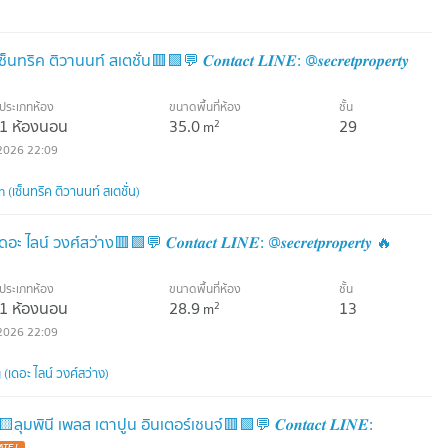
ิวานนท์ สเตชั่น​🟥🟩💬 𝑪𝒐𝒏𝒕𝒂𝒄𝒕 𝑳𝑰𝑵𝑬: @𝒔𝒆𝒄𝒓𝒆𝒕𝒑𝒓𝒐𝒑𝒆𝒓𝒕𝒚
ประเภทห้อง
ขนาดพื้นที่ห้อง
ชั้น
1 ห้องนอน
35.0
29
2
m
2026 22:09
(เซ็นทริค ติวานนท์ สเตชั่น)
์ วงศ์สว่าง🟥🟩💬 𝑪𝒐𝒏𝒕𝒂𝒄𝒕 𝑳𝑰𝑵𝑬: @𝒔𝒆𝒄𝒓𝒆𝒕𝒑𝒓𝒐𝒑𝒆𝒓𝒕𝒚 🔥
ประเภทห้อง
ขนาดพื้นที่ห้อง
ชั้น
1 ห้องนอน
28.9
13
2
m
2026 22:09
ดอะ ไลน์ วงศ์สว่าง)
นี เพลส เตาปูน อินเตอร์เชนจ์​🟥🟩💬 𝑪𝒐𝒏𝒕𝒂𝒄𝒕 𝑳𝑰𝑵𝑬: