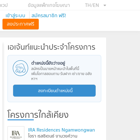
อเวป
ข้อมูลแพ็กเกจโฆษณา
TH/EN
เข้าสู่ระบบ
สมัครสมาชิก ฟรี!
ลงประกาศฟรี
เอเจ้นท์แนะนำประจำโครงการ
ตำแหน่งนี้ยังว่างอยู่
สมัครเป็นนายหน้าแนะนำในพื้นที่นี้
เพิ่มโอกาสสอบถาม รับฝาก เช่า/ขาย อสัง
หาฯ
ลงทะเบียนตำแหน่งนี้
โครงการใกล้เคียง
IRA Residences Ngamwongwan
ไอรา เรสซิเดนซ์ งามวงศ์วาน