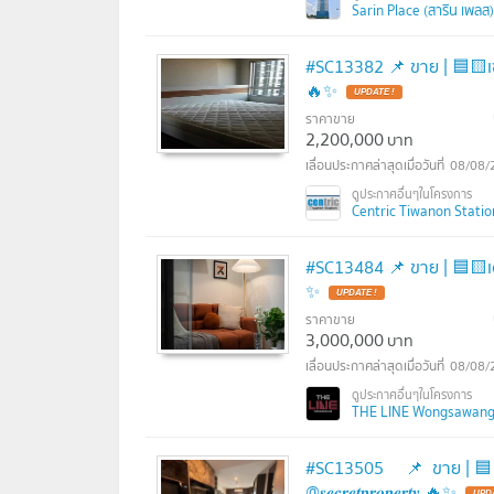
Sarin Place (สาริน เพลส)
#SC13382 📌 ขาย | 🟦🟨เซ็นทริค ต
🔥✨
ราคาขาย
2,200,000
บาท
08/08/
Centric Tiwanon Station 
#SC13484​​ 📌 ขาย | 🟦🟨เดอะ ไลน
✨
ราคาขาย
3,000,000
บาท
08/08/
THE LINE Wongsawang (เ
#SC13505 📌 ขาย | 🟦🟨ลุมพิ
@𝒔𝒆𝒄𝒓𝒆𝒕𝒑𝒓𝒐𝒑𝒆𝒓𝒕𝒚 🔥✨