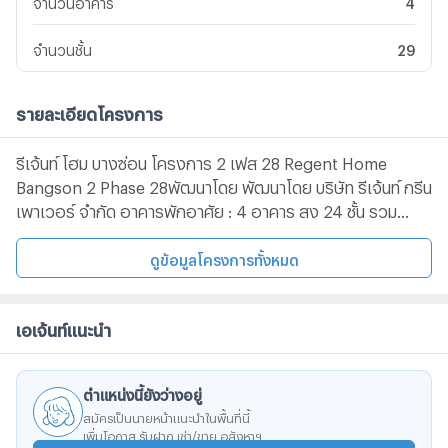
จำนวนอาคาร
4
จำนวนชั้น
29
รายละเอียดโครงการ
รีเจ้นท์ โฮม บางซ่อน โครงการ 2 เฟส 28 Regent Home
Bangson 2 Phase 28พัฒนาโดย พัฒนาโดย บริษัท รีเจ้นท์ กรีน
เพาเวอร์ จำกัด อาคารพักอาศัย : 4 อาคาร สูง 24 ชั้น รวม
4,000 ยูนิต มี Community Mall ภายในโครงการ และใกล้
แหล่งอำนวยความสะดวก อาทิBig C วงศ์สว่าง, Lotus
ดูข้อมูลโครงการทั้งหมด
ประชาชื่นและGateway บางซื่อ โครงตั้งอยู่ทำเลดีการเดินทาง
สะดวกใกล้ถนนกรุงเทพ-นนทบุรี -ใกล้จุดขึ้น-ลงทางด่วนประชานุ
เอเจ้นท์แนะนำ
กูล และ กำแพงเพชร 2 -ใกล้รถไฟสายสีแดงอ่อน สถานีบาง
ซ่อน ระยะทาง 280 เมตร -ใกล้รถไฟฟ้าสายสีม่วง สถานีบางซ่อน
ระยะทาง 25 เมตร
ตำแหน่งนี้ยังว่างอยู่
สมัครเป็นนายหน้าแนะนำในพื้นที่นี้
เพิ่มโอกาส รับฝาก เช่า/ขาย อสังหาฯ