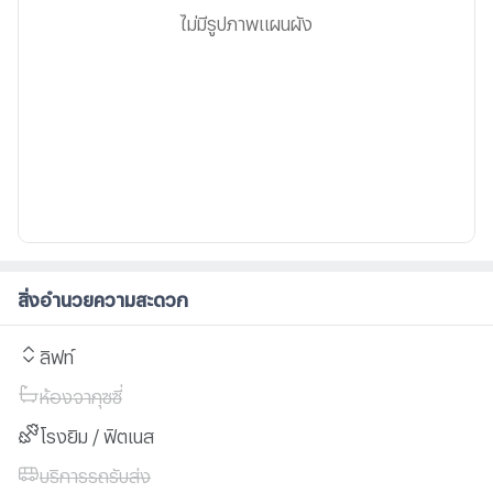
ไม่มีรูปภาพแผนผัง
สิ่งอำนวยความสะดวก
ลิฟท์
ห้องจากุซซี่
โรงยิม / ฟิตเนส
บริการรถรับส่ง