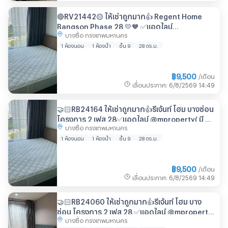
🔴RV21442🟡 ให้เช่าถูกมาก👍 Regent Home
Bangson Phase 28 💛🧡 ✅แอดไลน์
บางซื่อ กรุงเทพมหานคร
@mproperty (มี @ ด้วย) แอดมินตอบไว
1 ห้องนอน
1 ห้องน้ำ
ชั้น 9
28 ตร.ม.
฿
9,500
/เดือน
เลื่อนประกาศ
:
6/8/2569
14:49
🤝🏻RB24164 ให้เช่าถูกมาก👍รีเจ้นท์ โฮม บางซ่อน
โครงการ 2 เฟส 28✅แอดไลน์ @mproperty( มี @
บางซื่อ กรุงเทพมหานคร
ด้วย) แอดมินตอบไว
1 ห้องนอน
1 ห้องน้ำ
ชั้น 9
28 ตร.ม.
฿
9,500
/เดือน
เลื่อนประกาศ
:
6/8/2569
14:49
🤝🏻RB24060 ให้เช่าถูกมาก👍รีเจ้นท์ โฮม บาง
ซ่อน โครงการ 2 เฟส 28 ✅แอดไลน์ @mproperty(
บางซื่อ กรุงเทพมหานคร
มี @ ด้วย) แอดมินตอบไว