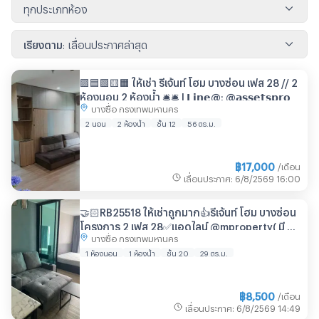
ทุกประเภทห้อง
เรียงตาม
:
เลื่อนประกาศล่าสุด
🟪🟦🟩🟨🟧 ให้เช่า รีเจ้นท์ โฮม บางซ่อน เฟส 28 // 2
ห้องนอน 2 ห้องน้ำ 🛎️🛎️ | 𝗟𝗶𝗻𝗲@: @𝗮𝘀𝘀𝗲𝘁𝘀𝗽𝗿𝗼
บางซื่อ กรุงเทพมหานคร
2 นอน
2 ห้องน้ำ
ชั้น 12
56 ตร.ม.
฿
17,000
/เดือน
เลื่อนประกาศ
:
6/8/2569
16:00
🤝🏻RB25518 ให้เช่าถูกมาก👍รีเจ้นท์ โฮม บางซ่อน
โครงการ 2 เฟส 28✅แอดไลน์ @mproperty( มี @
บางซื่อ กรุงเทพมหานคร
ด้วย) แอดมินตอบไว
1 ห้องนอน
1 ห้องน้ำ
ชั้น 20
29 ตร.ม.
฿
8,500
/เดือน
เลื่อนประกาศ
:
6/8/2569
14:49