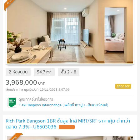
2
2 ห้องนอน
54.7
m
ชั้น
2 - 8
3,968,000
บาท
19/11/2025 5:07:06
Flexi Taopoon Interchange (เฟล็กซี่ เตาปูน - อินเตอร์เชนจ์)
Rich Park Bangson 1BR ชั้นสูง ใกล้ MRT/SRT ราคาคุ้ม ต่ำกว่า
ตลาด 7.3% - U6503036