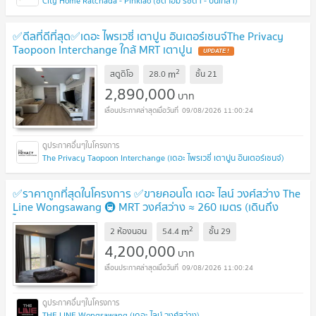
City Home Ratchada - Pinklao (ซิตี้ โฮม รัชดา - ปิ่นเกล้า)
✅ดีลที่ดีที่สุด✅เดอะ ไพรเวซี่ เตาปูน อินเตอร์เชนจ์The Privacy
Taopoon Interchange ใกล้ MRT เตาปูน
UPDATE !
2
m
สตูดิโอ
28.0
ชั้น
21
2,890,000
บาท
09/08/2026 11:00:24
The Privacy Taopoon Interchange (เดอะ ไพรเวซี่ เตาปูน อินเตอร์เชนจ์)
✅ราคาถูกที่สุดในโครงการ ✅ขายคอนโด เดอะ ไลน์ วงศ์สว่าง The
Line Wongsawang 🚇 MRT วงศ์สว่าง ≈ 260 เมตร (เดินถึง
ได้!)
UPDATE !
2
m
2 ห้องนอน
54.4
ชั้น
29
4,200,000
บาท
09/08/2026 11:00:24
THE LINE Wongsawang (เดอะ ไลน์ วงศ์สว่าง)