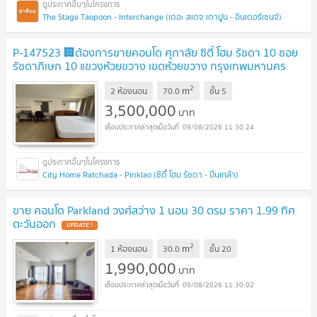
The Stage Taopoon - Interchange (เดอะ สเตจ เตาปูน - อินเตอร์เชนจ์)
P-147523 🏢ต้องการขายคอนโด ศุภาลัย ซิตี้ โฮม รัชดา 10 ซอย
รัชดาภิเษก 10 แขวงห้วยขวาง เขตห้วยขวาง กรุงเทพมหานคร
UPDATE !
2
m
2 ห้องนอน
70.0
ชั้น
5
3,500,000
บาท
09/08/2026 11:30:24
City Home Ratchada - Pinklao (ซิตี้ โฮม รัชดา - ปิ่นเกล้า)
ขาย คอนโด Parkland วงศ์สว่าง 1 นอน 30 ตรม ราคา 1.99 ทิศ
ตะวันออก
UPDATE !
2
m
1 ห้องนอน
30.0
ชั้น
20
1,990,000
บาท
09/08/2026 11:30:02