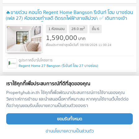
🔥ขายด่วน คอนโด Regent Home Bangson รีเจ้นท์ โฮม บางซ่อน
(เฟส 27) ห้องสวยทำเลดี ติดรถไฟฟ้าสายสีม่วง\ ✅ เดินทางเข้า
เมืองสะดวก ฟรีค่าโอนทุกรายการ!
UPDATE !
2
m
1 ห้องนอน
28.0
ชั้น
6
1,590,000
บาท
09/08/2026 11:00:24
Regent Home 27 Bangson (รีเจ้นท์ โฮม 27 บางซ่อน)
✅ ขายคอนโด ห้องแต่งใหม่ เฟอร์ครบ ติดรถไฟฟ้า MRT บางซ่อน
เราใช้คุกกี้เพื่อประสบการณ์ที่ดีที่สุดของคุณ
✅ Regent Home Bangson Phase 27 - รีเจ้นท์ โฮม บางซ่อน เฟส
27
Propertyhub.in.th ใช้คุกกี้เพื่อพัฒนาประสบการณ์การใช้งานของคุณ
UPDATE !
2
m
1 ห้องนอน
28.5
ชั้น
14
วิเคราะห์การเข้าชม และนำเสนอเนื้อหาที่เหมาะสม หากคุณใช้งานเว็บไซต์ต่อ
1,590,000
ถือว่าคุณยอมรับนโยบายความเป็นส่วนตัวของเรา
บาท
09/08/2026 11:00:24
ยอมรับทั้งหมด
อ่านนโยบายความเป็นส่วนตัว
Regent Home 27 Bangson (รีเจ้นท์ โฮม 27 บางซ่อน)