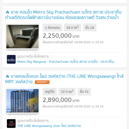
🔥 ขาย คอนโด Metro Sky Prachachuen เมโทร สกาย ประชาชื่น
ทำเลดีติดรถไฟฟ้าสถานีบางซ่อน ห้องสวยสภาพดี วิวสระว่ายน้ำ
พร้อมเข้าอยู่
UPDATE !
2
m
1 ห้องนอน
28.0
ชั้น
18
2,250,000
บาท
09/08/2026 11:00:24
Metro Sky Bangsue - Prachachuen (เมโทร สกาย บางซื่อ - ประชาชื่น)
🔥 ขายคอนโดเดอะ ไลน์ วงศ์สว่าง (THE LINE Wongsawang) ใกล้
MRT วงศ์สว่าง
UPDATE !
2
m
สตูดิโอ
32.0
ชั้น
32
2,890,000
บาท
09/08/2026 11:00:24
THE LINE Wongsawang (เดอะ ไลน์ วงศ์สว่าง)