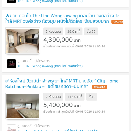
THE LINE Wongsawang (เดอะ ไลน์ วงศ์สว่าง)
🔥ขาย คอนโด The Line Wongsawang เดอะ ไลน์ วงศ์สว่าง ✨
ใกล้ MRT วงศ์สว่าง ห้องมุม ผนังไม่ติดใคร เงียบสงบมาก
UPDATE
!
2
m
2 ห้องนอน
49.0
ชั้น
22
4,390,000
บาท
09/08/2026 11:00:24
THE LINE Wongsawang (เดอะ ไลน์ วงศ์สว่าง)
✅ห้องใหญ่ วิวแม่น้ำเจ้าพระยา ใกล้ MRT บางอ้อ✅ City Home
Ratchada–Pinklao ✅ ซิตี้โฮม รัชดา–ปิ่นเกล้า
UPDATE !
2
m
2 ห้องนอน
112.0
ชั้น
-
5,400,000
บาท
09/08/2026 11:00:24