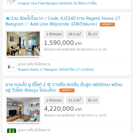
Chapter One Flow Bangpo (แชปเตอร์ วัน โฟลว์ บางโพ)
🔥ด่วน ห้องไปไวมาก / Code: KJS340 ขาย Regent Home 27
Bangson ✅ Add Line @kjcondo (มี@ด้วยนะคะ)
UPDATE !
2
m
1 ห้องนอน
28.0
ชั้น
23
1,590,000
บาท
09/08/2026 11:21:00
Regent Home 27 Bangson (รีเจ้นท์ โฮม 27 บางซ่อน)
ขาย คอนโด ยู ดีไลท์ 2 @ บางซื่อ สเตชั่น ชั้นสูง เฟอร์ครบ พร้อม
อยู่ วิวโล่ง ห้องมุม ไม่ชนใคร
UPDATE !
2
m
2 ห้องนอน
51.0
ชั้น
19
4,220,000
บาท
09/08/2026 11:18:00