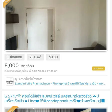
2
1 ห้องนอน
26.0
m
ชั้น
30
8,000
บาท/เดือน
18/07/2026 17:00:00
Lumpini Ville Prachachuen - Phongphet 2 (ลุมพินี วิลล์ ประชาชื่น - พงษ์เพชร 2)
G 5747💛 คอนโดให้เช่า ลุมพินี วิลล์ นครอินทร์-ริเวอร์วิว 🔥มี
เครื่องซักผ้า🔥Line❤️💜@condopremium💜❤️ว่างพร้อมอยู่⬛
🟨 📞 065 695 3645🟨⬛