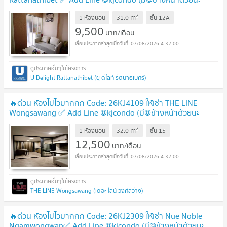
คะ)
2
m
1 ห้องนอน
31.0
ชั้น
12A
9,500
บาท/เดือน
07/08/2026 4:32:00
U Delight Rattanathibet (ยู ดีไลท์ รัตนาธิเบศร์)
🔥ด่วน ห้องไปไวมากกก Code: 26KJ4109 ให้เช่า THE LINE
Wongsawang ✅ Add Line @kjcondo (มี@ข้างหน้าด้วยนะ
คะ)
2
m
1 ห้องนอน
32.0
ชั้น
15
12,500
บาท/เดือน
07/08/2026 4:32:00
THE LINE Wongsawang (เดอะ ไลน์ วงศ์สว่าง)
🔥ด่วน ห้องไปไวมากกก Code: 26KJ2309 ให้เช่า Nue Noble
Ngamwongwan✅ Add Line @kjcondo (มี@ข้างหน้าด้วยนะ