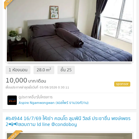
2
1 ห้องนอน
28.0
m
ชั้น
25
10,000
บาท/เดือน
03/08/2026 0:30:11
Aspire Ngamwongwan (แอสไพร์ งามวงศ์วาน)
#b4944 16/7/69 ให้เช่า คอนโด ลุมพินี วิลล์ ประชาชื่น พงษ์เพชร
2📲📢สอบถาม ld line @condoboy
Standard