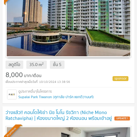
2
สตูดิโอ
35.0
m
ชั้น
5
8,000
บาท/เดือน
10/10/2024 13:38:56
Supalai Park Tiwanon (ศุภาลัย ปาร์ค แยกติวานนท์)
ว่างแล้ว!! คอนโดให้เช่า นิช โมโน รัชวิภา (Niche Mono
Ratchavipha) | ห้องขนาดใหญ่ 2 ห้องนอน พร้อมเข้าอยู่
Premium