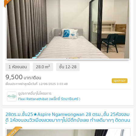
2
1 ห้องนอน
28.0
m
ชั้น
12-28
9,500
บาท/เดือน
12/06/2025 3:03:48
Flexi Rattanathibet (เฟล็กซี่ รัตนาธิเบศร์ )
28ตร.ม.ชั้น25★Aspire Ngamwongwan 28 ตรม.,ชั้น 25ห้องลม
ดี 1ห้องนอนวิวเมืองสวยมากๆไม่มีตึกบังเลย ทำเลดีมากๆ ติดถนน
ใหญ่
Standard