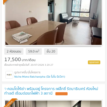
2
2 ห้องนอน
59.0
m
ชั้น
20
17,500
บาท/เดือน
20/07/2026 3:20:27
Niche Mono Ratchavipha (นิช โมโน รัชวิภา)
✨คอนโดให้เช่า พร้อมอยู่ โครงการ เฟล็กซี่ รัตนาธิเบศร์ ห้องใหม่
ทำเลดี เชื่อมต่อรถไฟฟ้า 3 สถานี
Premium