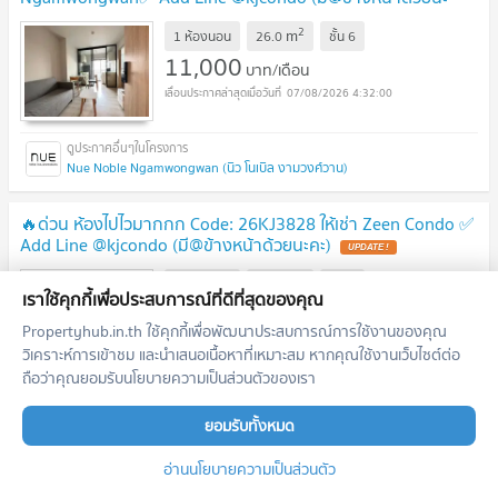
คะ)
2
m
1 ห้องนอน
26.0
ชั้น
6
11,000
บาท/เดือน
07/08/2026 4:32:00
Nue Noble Ngamwongwan (นิว โนเบิล งามวงศ์วาน)
🔥ด่วน ห้องไปไวมากกก Code: 26KJ3828 ให้เช่า Zeen Condo ✅
Add Line @kjcondo (มี@ข้างหน้าด้วยนะคะ)
2
m
1 ห้องนอน
28.5
ชั้น
7
เราใช้คุกกี้เพื่อประสบการณ์ที่ดีที่สุดของคุณ
8,000
บาท/เดือน
Propertyhub.in.th ใช้คุกกี้เพื่อพัฒนาประสบการณ์การใช้งานของคุณ
07/08/2026 4:32:00
วิเคราะห์การเข้าชม และนำเสนอเนื้อหาที่เหมาะสม หากคุณใช้งานเว็บไซต์ต่อ
ถือว่าคุณยอมรับนโยบายความเป็นส่วนตัวของเรา
Zeen Condo (ซีน คอนโด)
ยอมรับทั้งหมด
ปล่อยเช่า คอนโด The Line วงศ์สว่าง ชั้น 21 ห้องมุม (เจ้าของ
อ่านนโยบายความเป็นส่วนตัว
ปล่อยเอง) เข้าอยู่ได้วันที่ 24 สิงหาคม