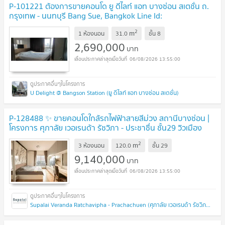
P-101221 ต้องการขายคอนโด ยู ดีไลท์ แอท บางซ่อน สเตชั่น ถ.
กรุงเทพ - นนทบุรี Bang Sue, Bangkok Line Id:
@easythaihome 085-592-2897
2
m
1 ห้องนอน
31.0
ชั้น
8
2,690,000
บาท
06/08/2026 13:55:00
U Delight @ Bangson Station (ยู ดีไลท์ แอท บางซ่อน สเตชั่น)
P-128488 ✨ ขายคอนโดใกล้รถไฟฟ้าสายสีม่วง สถานีบางซ่อน |
โครงการ ศุภาลัย เวอเรนด้า รัชวิภา - ประชาชื่น ชั้น29 วิวเมือง
Line: @easythaihome 085-592-2897
2
m
3 ห้องนอน
120.0
ชั้น
29
9,140,000
บาท
06/08/2026 13:55:00
Supalai Veranda Ratchavipha - Prachachuen (ศุภาลัย เวอเรนด้า รัชวิภา - ประชาชื่น)