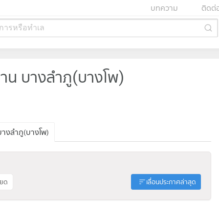
บทความ
ติดต่
การหรือทำเล
าน บางลำภู(บางโพ)
างลำภู(บางโพ)
ียด
เลื่อนประกาศล่าสุด