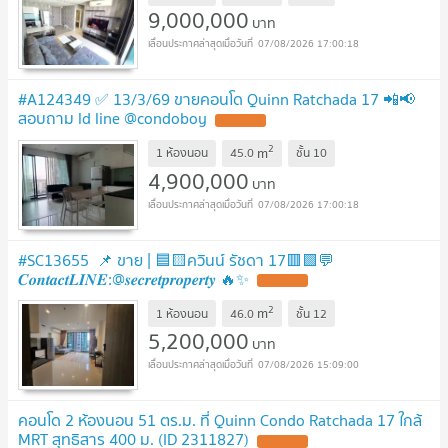
9,000,000
บาท
07/08/2026 17:00:18
#A124349 ✅ 13/3/69 ขายคอนโด Quinn Ratchada 17 📲📢
สอบถาม ld line @condoboy
2
m
1 ห้องนอน
45.0
ชั้น
10
4,900,000
บาท
07/08/2026 17:00:18
#SC13655​​​ 📌 ขาย | 🟦🟨ควินน์ รัชดา 17🟥🟩💬
𝑪𝒐𝒏𝒕𝒂𝒄𝒕𝑳𝑰𝑵𝑬:@𝒔𝒆𝒄𝒓𝒆𝒕𝒑𝒓𝒐𝒑𝒆𝒓𝒕𝒚 🔥✨
2
m
1 ห้องนอน
46.0
ชั้น
12
5,200,000
บาท
07/08/2026 15:09:00
คอนโด 2 ห้องนอน 51 ตร.ม. ที่ Quinn Condo Ratchada 17 ใกล้
MRT สุทธิสาร 400 ม. (ID 2311827)