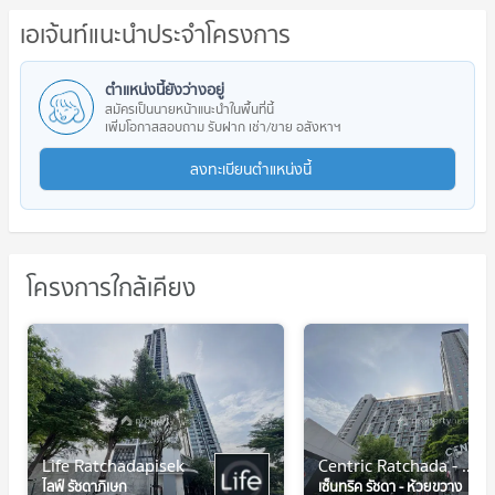
เอเจ้นท์แนะนำประจำโครงการ
ตำแหน่งนี้ยังว่างอยู่
สมัครเป็นนายหน้าแนะนำในพื้นที่นี้
เพิ่มโอกาสสอบถาม รับฝาก เช่า/ขาย อสังหาฯ
ลงทะเบียนตำแหน่งนี้
โครงการใกล้เคียง
Life Ratchadapisek
Centric Ratchada - Huai Khwang
ไลฟ์ รัชดาภิเษก
เซ็นทริค รัชดา - ห้วยขวาง