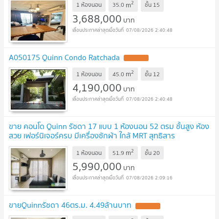
2
m
1 ห้องนอน
35.0
ชั้น
15
3,688,000
บาท
07/08/2026 2:40:48
A050175 Quinn Condo Ratchada
2
m
1 ห้องนอน
45.0
ชั้น
12
4,190,000
บาท
07/08/2026 2:40:48
ขาย คอนโด Quinn รัชดา 17 แบบ 1 ห้องนอน 52 ตรม ชั้นสูง ห้อง
สวย เฟอร์นิเจอร์ครบ มีเครื่องซักผ้า ใกล้ MRT สุทธิสาร
รัชดาภิเษก ห้วยขวาง : SL23S-018
2
m
1 ห้องนอน
51.9
ชั้น
20
5,990,000
บาท
07/08/2026 2:09:16
ขายQuinnรัชดา 46ตร.ม. 4.49ล้านบาท