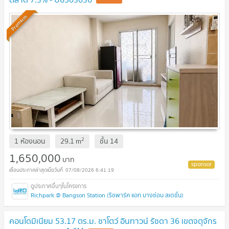
Premium
2
1 ห้องนอน
29.1
m
ชั้น
14
1,650,000
บาท
07/08/2026 6:41:19
Richpark @ Bangson Station (ริชพาร์ค แอท บางซ่อน สเตชั่น)
คอนโดมิเนียม 53.17 ตร.ม. ชาโตว์ อินทาวน์ รัชดา 36 เขตจตุจักร