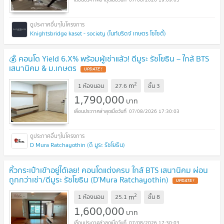
Knightsbridge kaset - society (ไนท์บริดจ์ เกษตร โซไซตี้)
💰 คอนโด Yield 6.X% พร้อมผู้เช่าแล้ว! ดีมูระ รัชโยธิน – ใกล้ BTS
เสนานิคม & ม.เกษตร
2
m
1 ห้องนอน
27.6
ชั้น
3
1,790,000
บาท
07/08/2026 17:30:03
D Mura Ratchayothin (ดี มูระ รัชโยธิน)
หิ้วกระเป๋าเข้าอยู่ได้เลย! คอนโดแต่งครบ ใกล้ BTS เสนานิคม ผ่อน
ถูกกว่าเช่า/ดีมูระ รัชโยธิน (D’Mura Ratchayothin)
2
m
1 ห้องนอน
25.1
ชั้น
8
1,600,000
บาท
07/08/2026 17:30:03