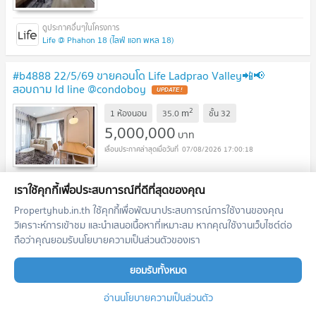
Life @ Phahon 18 (ไลฟ์ แอท พหล 18)
#b4888 22/5/69 ขายคอนโด Life Ladprao Valley📲📢
สอบถาม ld line @condoboy
2
m
1 ห้องนอน
35.0
ชั้น
32
5,000,000
บาท
07/08/2026 17:00:18
เราใช้คุกกี้เพื่อประสบการณ์ที่ดีที่สุดของคุณ
Life Ladprao Valley (ไลฟ์ ลาดพร้าว แวลลีย์)
Propertyhub.in.th ใช้คุกกี้เพื่อพัฒนาประสบการณ์การใช้งานของคุณ
วิเคราะห์การเข้าชม และนำเสนอเนื้อหาที่เหมาะสม หากคุณใช้งานเว็บไซต์ต่อ
#A124552 ✅ 21/1/69 ขายคอนโด Knightsbridge Prime
ถือว่าคุณยอมรับนโยบายความเป็นส่วนตัวของเรา
Ratchayothin 📲📢สอบถาม ld line @condoboy
2
m
ยอมรับทั้งหมด
1 ห้องนอน
27.0
ชั้น
21
4,590,000
บาท
อ่านนโยบายความเป็นส่วนตัว
07/08/2026 17:00:18