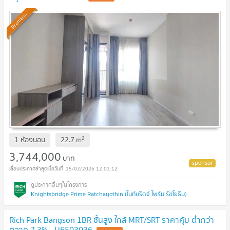
Premium
2
1 ห้องนอน
22.7
m
3,744,000
บาท
15/02/2026 12:01:12
Knightsbridge Prime Ratchayothin (ไนท์บริดจ์ ไพร์ม รัชโยธิน)
Rich Park Bangson 1BR ชั้นสูง ใกล้ MRT/SRT ราคาคุ้ม ต่ำกว่า
ตลาด 7.3% - U6503036