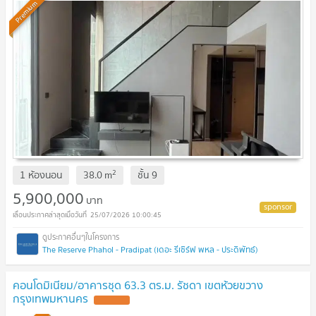
Premium
2
1 ห้องนอน
38.0
m
ชั้น
9
5,900,000
บาท
25/07/2026 10:00:45
The Reserve Phahol - Pradipat (เดอะ รีเซิร์ฟ พหล - ประดิพัทธ์)
คอนโดมิเนียม/อาคารชุด 63.3 ตร.ม. รัชดา เขตห้วยขวาง
กรุงเทพมหานคร