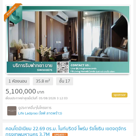
-SW003575
Premium
2
1 ห้องนอน
35.8
m
ชั้น
17
5,100,000
บาท
05/08/2026 3:12:03
Life Ladprao (ไลฟ์ ลาดพร้าว)
คอนโดมิเนียม 22.69 ตร.ม. ไนท์บริดจ์ ไพร์ม รัชโยธิน เขตจตุจักร
กรุงเทพมหานคร 3.7M