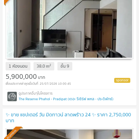
2
1 ห้องนอน
38.0
m
ชั้น
9
5,900,000
บาท
25/07/2026 10:00:45
The Reserve Phahol - Pradipat (เดอะ รีเซิร์ฟ พหล - ประดิพัทธ์)
✨ ขาย แชปเตอร์ วัน มิดทาวน์ ลาดพร้าว 24 ✨ ราคา 2,750,000
บาท
Premium