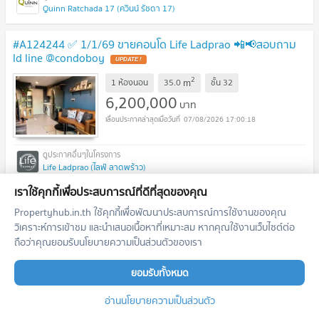
Quinn Ratchada 17 (ควินน์ รัชดา 17)
#A124244 ✅ 1/1/69 ขายคอนโด Life Ladprao 📲📢สอบถาม
ld line @condoboy
2
m
1 ห้องนอน
35.0
ชั้น
32
6,200,000
บาท
07/08/2026 17:00:18
Life Ladprao (ไลฟ์ ลาดพร้าว)
เราใช้คุกกี้เพื่อประสบการณ์ที่ดีที่สุดของคุณ
#A124435 ✅ 13/1/69 ขายคอนโด IDEO Ladprao 5 📲📢
Propertyhub.in.th ใช้คุกกี้เพื่อพัฒนาประสบการณ์การใช้งานของคุณ
สอบถาม ld line @condoboy
วิเคราะห์การเข้าชม และนำเสนอเนื้อหาที่เหมาะสม หากคุณใช้งานเว็บไซต์ต่อ
2
m
1 ห้องนอน
39.0
ชั้น
19
ถือว่าคุณยอมรับนโยบายความเป็นส่วนตัวของเรา
3,950,000
บาท
ยอมรับทั้งหมด
07/08/2026 17:00:18
อ่านนโยบายความเป็นส่วนตัว