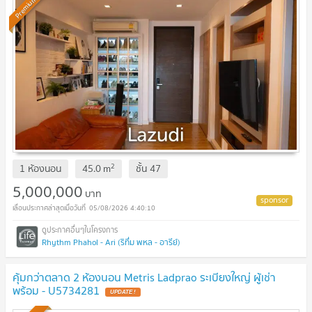
Premium
2
1 ห้องนอน
45.0
m
ชั้น
47
5,000,000
บาท
05/08/2026 4:40:10
Rhythm Phahol - Ari (ริทึ่ม พหล - อารีย์)
คุ้มกว่าตลาด 2 ห้องนอน Metris Ladprao ระเบียงใหญ่ ผู้เช่า
พร้อม - U5734281