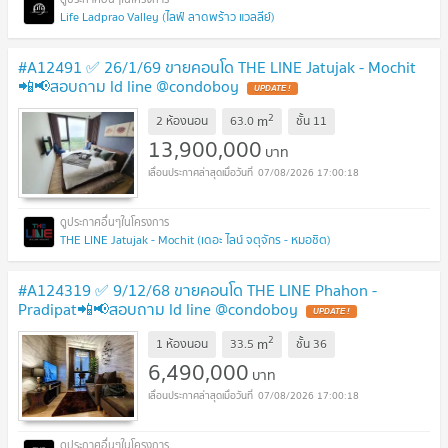
Life Ladprao Valley (ไลฟ์ ลาดพร้าว แวลลีย์)
#A12491 ✅ 26/1/69 ขายคอนโด THE LINE Jatujak - Mochit
📲📢สอบถาม ld line @condoboy
2
m
2 ห้องนอน
63.0
ชั้น
11
13,900,000
บาท
07/08/2026 17:00:18
THE LINE Jatujak - Mochit (เดอะ ไลน์ จตุจักร - หมอชิต)
#A124319 ✅ 9/12/68 ขายคอนโด THE LINE Phahon -
Pradipat📲📢สอบถาม ld line @condoboy
2
m
1 ห้องนอน
33.5
ชั้น
36
6,490,000
บาท
07/08/2026 17:00:18