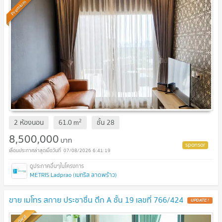
Premium
2
2 ห้องนอน
61.0
m
ชั้น
28
8,500,000
บาท
07/08/2026 6:41:19
METRIS Ladprao (เมทริส ลาดพร้าว)
ขาย เมโทร สกาย ประชาชื่น ตึก A ชั้น 19 เลขที่ 766/424