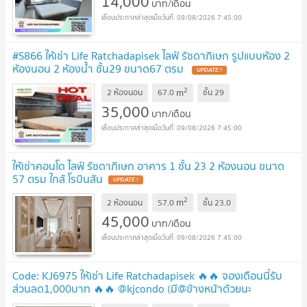
14,000
บาท/เดือน
09/08/2026 7:45:00
#S866 ให้เช่า Life Ratchadapisek ไลฟ์ รัชดาภิเษก รูปแบบห้อง 2
ห้องนอน 2 ห้องน้ำ ชั้น29 ขนาด67 ตรม
UPDATE !
2
m
2 ห้องนอน
67.0
ชั้น
29
35,000
บาท/เดือน
09/08/2026 7:45:00
ให้เช่าคอนโด ไลฟ์ รัชดาภิเษก อาคาร 1 ชั้น 23 2 ห้องนอน ขนาด
57 ตรม ใกล้ โรบินสัน
UPDATE !
2
m
2 ห้องนอน
57.0
ชั้น
23.0
45,000
บาท/เดือน
09/08/2026 7:45:00
Code: KJ6975 ให้เช่า Life Ratchadapisek 🔥🔥 จองเดือนนี้รับ
ส่วนลด1,000บาท 🔥🔥 @kjcondo (มี@ข้างหน้าด้วยนะ
คะ)
UPDATE !