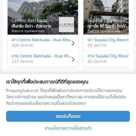
Centric Ratchada - Huai Khwang
Supalai City Resort Ratchada - Huai Khwang
เซ็นทริค รัชดา - ห้วยขวาง
ศุภาลัย ซิตี้ รีสอร์ท รัชดา - ห้วยขวาง
ห้วยขวาง กรุงเทพมหานคร
ห้วยขวาง กรุงเทพมหานคร
เช่า Centric Ratchada - Huai Khwang
206 ประกาศ
59 ประกาศ
ขาย Centric Ratchada - Huai Khwang
127 ประกาศ
42 ประกาศ
เราใช้คุกกี้เพื่อประสบการณ์ที่ดีที่สุดของคุณ
Propertyhub.in.th ใช้คุกกี้เพื่อพัฒนาประสบการณ์การใช้งานของคุณ
ทำเลใกล้เคียง
วิเคราะห์การเข้าชม และนำเสนอเนื้อหาที่เหมาะสม หากคุณใช้งานเว็บไซต์ต่อ
ถือว่าคุณยอมรับนโยบายความเป็นส่วนตัวของเรา
รถไฟฟ้า
ยอมรับทั้งหมด
คอนโด MRT สุทธิสาร
BL17
101 โครงการ
อ่านนโยบายความเป็นส่วนตัว
คอนโดให้เช่า MRT สุทธิสาร