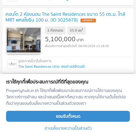
คอนโด 2 ห้องนอน The Saint Residences ขนาด 55 ตร.ม. ใกล้
MRT พหลโยธิน 100 ม. (ID 3025678)
UPDATE !
2
m
2 ห้องนอน
55.0
5,100,000
บาท
08/08/2026 13:29:00
The Saint Residences (เดอะ เซนต์ เรสซิเดนซ์)
คอนโด 2 ห้องนอน 92 ตร.ม. ใน Noble Lite ใกล้ BTS อารี 200 ม.
เราใช้คุกกี้เพื่อประสบการณ์ที่ดีที่สุดของคุณ
ชั้น 22 (ID 2053521)
UPDATE !
Propertyhub.in.th ใช้คุกกี้เพื่อพัฒนาประสบการณ์การใช้งานของคุณ
วิเคราะห์การเข้าชม และนำเสนอเนื้อหาที่เหมาะสม หากคุณใช้งานเว็บไซต์ต่อ
2
m
2 ห้องนอน
91.8
ชั้น
22
ถือว่าคุณยอมรับนโยบายความเป็นส่วนตัวของเรา
12,000,000
บาท
08/08/2026 13:29:00
ยอมรับทั้งหมด
อ่านนโยบายความเป็นส่วนตัว
Noble Lite (โนเบิล ไลท์)