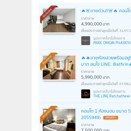
🔥🚨ขายด่วน!!🚨🔥 คอนโด P
Exclusive
ราคาขาย
4,990,000
บาท
31/07/
PARK ORIGIN PHAYATHAI
🔥🔥ขายห้องสวยพร้อมอยู่!!
Premium
บาท สนใจ LINE: @atfirm
ราคาขาย
5,990,000
บาท
07/08/
THE LINE Ratchathewi (เ
คอนโด 1 ห้องนอน ขนาด 57
Premium
2055949)
ราคาขาย
7,500,000
บาท