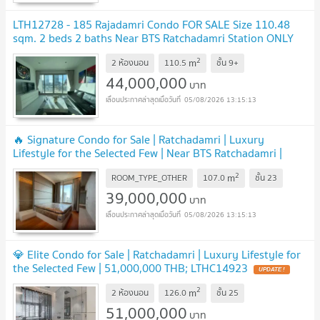
LTH12728 - 185 Rajadamri Condo FOR SALE Size 110.48
sqm. 2 beds 2 baths Near BTS Ratchadamri Station ONLY
44 MB
UPDATE !
2
m
2 ห้องนอน
110.5
ชั้น
9+
44,000,000
บาท
05/08/2026 13:15:13
🔥 Signature Condo for Sale | Ratchadamri | Luxury
Lifestyle for the Selected Few | Near BTS Ratchadamri |
39,000,000 THB -LTHC14927
UPDATE !
2
m
ROOM_TYPE_OTHER
107.0
ชั้น
23
39,000,000
บาท
05/08/2026 13:15:13
💎 Elite Condo for Sale | Ratchadamri | Luxury Lifestyle for
the Selected Few | 51,000,000 THB; LTHC14923
UPDATE !
2
m
2 ห้องนอน
126.0
ชั้น
25
51,000,000
บาท