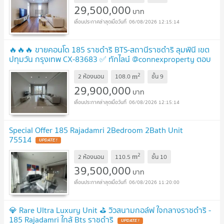
29,500,000
บาท
06/08/2026 12:15:14
🔥🔥🔥 ขายคอนโด 185 ราชดำริ BTS-สถานีราชดำริ ลุมพินี เขต
ปทุมวัน กรุงเทพ CX-83683 ✅ ทักไลน์ @connexproperty ตอบ
ทันที ทีมงานมืออาชีพ ✅ 🔥🔥🔥
UPDATE !
2
m
2 ห้องนอน
108.0
ชั้น
9
29,900,000
บาท
06/08/2026 12:15:14
Special Offer 185 Rajadamri 2Bedroom 2Bath Unit
75514
UPDATE !
2
m
2 ห้องนอน
110.5
ชั้น
10
39,500,000
บาท
06/08/2026 11:20:00
💎 Rare Ultra Luxury Unit ⛳ วิวสนามกอล์ฟ ใจกลางราชดำริ -
185 Rajadamri ใกล้ Bts ราชดำริ
UPDATE !