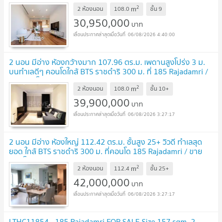
2
m
2 ห้องนอน
108.0
ชั้น
9
30,950,000
บาท
06/08/2026 4:40:00
2 นอน มีอ่าง ห้องกว้างมาก 107.96 ตร.ม. เพดานสูงโปร่ง 3 ม.
บนทำเลดีๆ คอนโดใกล้ BTS ราชดำริ 300 ม. ที่ 185 Rajadamri /
ขายคอนโด
UPDATE !
2
m
2 ห้องนอน
108.0
ชั้น
10+
39,900,000
บาท
06/08/2026 3:27:17
2 นอน มีอ่าง ห้องใหญ่ 112.42 ตร.ม. ชั้นสูง 25+ วิวดี ทำเลสุด
ยอด ใกล้ BTS ราชดำริ 300 ม. ที่คอนโด 185 Rajadamri / ขาย
คอนโด
UPDATE !
2
m
2 ห้องนอน
112.4
ชั้น
25+
42,000,000
บาท
06/08/2026 3:27:17
LTHC11854 - 185 Rajadamri FOR SALE Size 157 sqm. 2