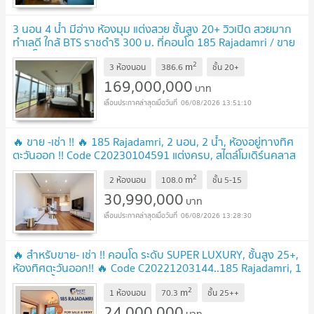
3 นอน 4 น้ำ มีอ่าง ห้องมุม แต่งสวย ชั้นสูง 20+ วิวเปิด สวยมาก
ทำเลดี ใกล้ BTS ราชดำริ 300 ม. ที่คอนโด 185 Rajadamri / ขาย
คอนโด
UPDATE !
2
m
3 ห้องนอน
386.6
ชั้น
20+
169,000,000
บาท
06/08/2026 13:51:10
🔥 ขาย -เช่า !! 🔥 185 Rajadamri, 2 นอน, 2 น้ำ, ห้องอยู่ทางทิศ
ตะวันออก !! Code C20230104591 แต่งครบ, สไตล์โมเดิร์นคลาส
สิก, ราคาพิเศษ!!📣📣
UPDATE !
2
m
2 ห้องนอน
108.0
ชั้น
5-15
30,990,000
บาท
06/08/2026 13:28:30
🔥 สำหรับขาย- เช่า !! คอนโด ระดับ SUPER LUXURY, ชั้นสูง 25+,
ห้องทิศตะวันออก!! 🔥 Code C20221203144..185 Rajadamri, 1
นอน, 1 น้ำ, แต่งครบ, ราคาพิเศษ!!
UPDATE !
2
m
1 ห้องนอน
70.3
ชั้น
25++
24,000,000