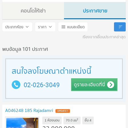
คอนโดให้เช่า
ประกาศขาย
185 Ratchadamri
185 Ratchadamri
ประเภทห้อง
ราคา
แบบละเอียด
เรียงจากเลื่อนประกาศล่าสุด
พบข้อมูล 101 ประกาศ
A046248 185 Rajadamri
UPDATE !
2
m
1 ห้องนอน
70.0
ชั้น
4