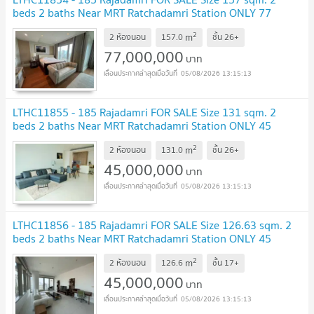
beds 2 baths Near MRT Ratchadamri Station ONLY 77
MB
UPDATE !
2
m
2 ห้องนอน
157.0
ชั้น
26+
77,000,000
บาท
05/08/2026 13:15:13
LTHC11855 - 185 Rajadamri FOR SALE Size 131 sqm. 2
beds 2 baths Near MRT Ratchadamri Station ONLY 45
MB
UPDATE !
2
m
2 ห้องนอน
131.0
ชั้น
26+
45,000,000
บาท
05/08/2026 13:15:13
LTHC11856 - 185 Rajadamri FOR SALE Size 126.63 sqm. 2
beds 2 baths Near MRT Ratchadamri Station ONLY 45
MB
UPDATE !
2
m
2 ห้องนอน
126.6
ชั้น
17+
45,000,000
บาท
05/08/2026 13:15:13