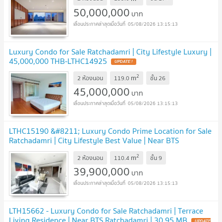
50,000,000
บาท
05/08/2026 13:15:13
Luxury Condo for Sale Ratchadamri | City Lifestyle Luxury |
45,000,000 THB-LTHC14925
UPDATE !
2
m
2 ห้องนอน
119.0
ชั้น
26
45,000,000
บาท
05/08/2026 13:15:13
LTHC15190 &#8211; Luxury Condo Prime Location for Sale
Ratchadamri | City Lifestyle Best Value | Near BTS
Ratchadamri | 39.9 MB
UPDATE !
2
m
2 ห้องนอน
110.4
ชั้น
9
39,900,000
บาท
05/08/2026 13:15:13
LTH15662 - Luxury Condo for Sale Ratchadamri | Terrace
Living Residence | Near BTS Ratchadamri | 30.95 MB
UPDATE