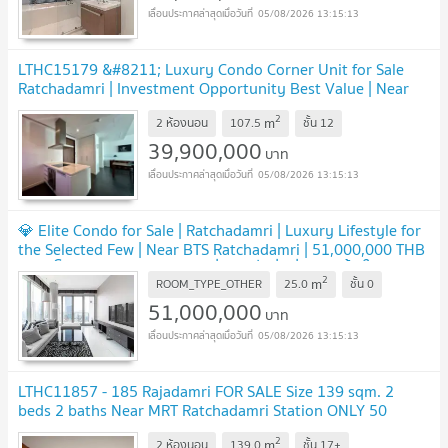
05/08/2026 13:15:13
LTHC15179 &#8211; Luxury Condo Corner Unit for Sale
Ratchadamri | Investment Opportunity Best Value | Near
BTS Ratchadamri | 39.9 MB
UPDATE !
2
m
2 ห้องนอน
107.5
ชั้น
12
39,900,000
บาท
05/08/2026 13:15:13
💎 Elite Condo for Sale | Ratchadamri | Luxury Lifestyle for
the Selected Few | Near BTS Ratchadamri | 51,000,000 THB
| คอนโดหรู ราชดำริ สำหรับคนที่เลือกสิ่งที่ดีที่สุดเท่านั้น ใกล้ BTS
2
m
ราชดำริ &#8211; LTHC14923
ROOM_TYPE_OTHER
25.0
ชั้น
0
UPDATE !
51,000,000
บาท
05/08/2026 13:15:13
LTHC11857 - 185 Rajadamri FOR SALE Size 139 sqm. 2
beds 2 baths Near MRT Ratchadamri Station ONLY 50
MB
UPDATE !
2
m
2 ห้องนอน
139.0
ชั้น
17+