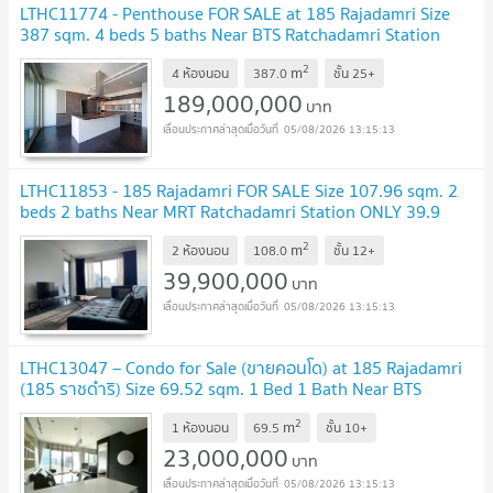
LTHC11774 - Penthouse FOR SALE at 185 Rajadamri Size
387 sqm. 4 beds 5 baths Near BTS Ratchadamri Station
ONLY 189 MB
UPDATE !
2
m
4 ห้องนอน
387.0
ชั้น
25+
189,000,000
บาท
05/08/2026 13:15:13
LTHC11853 - 185 Rajadamri FOR SALE Size 107.96 sqm. 2
beds 2 baths Near MRT Ratchadamri Station ONLY 39.9
MB
UPDATE !
2
m
2 ห้องนอน
108.0
ชั้น
12+
39,900,000
บาท
05/08/2026 13:15:13
LTHC13047 – Condo for Sale (ขายคอนโด) at 185 Rajadamri
(185 ราชดำริ) Size 69.52 sqm. 1 Bed 1 Bath Near BTS
Rajadamri / MRT Silom ONLY 23MB
UPDATE !
2
m
1 ห้องนอน
69.5
ชั้น
10+
23,000,000
บาท
05/08/2026 13:15:13