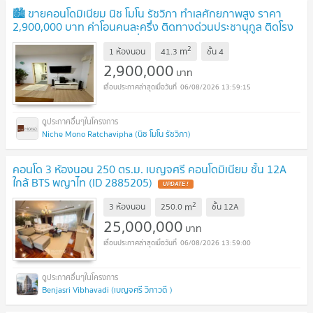
🏙️ ขายคอนโดมิเนียม นิช โมโน รัชวิภา ทำเลศักยภาพสูง ราคา
2,900,000 บาท ค่าโอนคนละครึ่ง ติดทางด่วนประชานุกูล ติดโรง
พยาบาลเกษมราษฎร์ประชาชื่น
UPDATE !
2
m
1 ห้องนอน
41.3
ชั้น
4
2,900,000
บาท
06/08/2026 13:59:15
Niche Mono Ratchavipha (นิช โมโน รัชวิภา)
คอนโด 3 ห้องนอน 250 ตร.ม. เบญจศรี คอนโดมิเนียม ชั้น 12A
ใกล้ BTS พญาไท (ID 2885205)
UPDATE !
2
m
3 ห้องนอน
250.0
ชั้น
12A
25,000,000
บาท
06/08/2026 13:59:00
Benjasri Vibhavadi (เบญจศรี วิภาวดี )