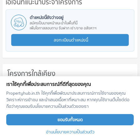
เอเจ้นท์แนะนำประจำโครงการ
ตำแหน่งนี้ยังว่างอยู่
สมัครเป็นนายหน้าแนะนำในพื้นที่นี้
เพิ่มโอกาสสอบถาม รับฝาก เช่า/ขาย อสังหาฯ
ลงทะเบียนตำแหน่งนี้
โครงการใกล้เคียง
เราใช้คุกกี้เพื่อประสบการณ์ที่ดีที่สุดของคุณ
Propertyhub.in.th ใช้คุกกี้เพื่อพัฒนาประสบการณ์การใช้งานของคุณ
วิเคราะห์การเข้าชม และนำเสนอเนื้อหาที่เหมาะสม หากคุณใช้งานเว็บไซต์ต่อ
ถือว่าคุณยอมรับนโยบายความเป็นส่วนตัวของเรา
ยอมรับทั้งหมด
LANDMARK AT KASETSART TSH STATION
IRA Residences Ngamwongwan
แลนด์มาร์ค แอท เกษตรศาสตร์ ทุ่งสองห้อง สเตชั่น
ไอรา เรสซิเดนซ์ งามวงศ์วาน
อ่านนโยบายความเป็นส่วนตัว
หลักสี่ กรุงเทพมหานคร
เมืองนนทบุรี นนทบุรี