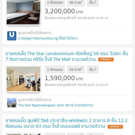
2
m
1 ห้องนอน
40.0
ชั้น
7
3,200,000
บาท
06/08/2026 12:45:14
U Delight Ratchavibha (ยู ดีไลท์ รัชวิภา)
ขายคอนโด The Star condominium ห้องใหญ่ 56 ตรม วิวสระ ชั้น
7 ติดทางด่วน ศรีรัช ใกล้ The Mall งามวงศ์วาน
UPDATE !
2
m
1 ห้องนอน
56.9
ชั้น
7
1,590,000
บาท
06/08/2026 12:43:47
The Star Ngamwongwan (เดอะ สตาร์ งามวงศ์วาน)
ขายคอนโด ลุมพินี วิลล์ ประชาชื่น-พงษ์เพชร 1 อาคาร B ชั้น 12 2
ห้องนอน ขนาด 63 ตรม ใกล้ เดอะมอลล์ งามวงศ์วาน
UPDATE !