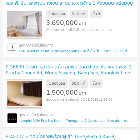
แอล.พี.เอ็น. สะพานบางเขน ลาดยาว จตุจักร 1 ห้องนอน พร้อมอยู่
ราคาถูก
UPDATE !
2
m
1 ห้องนอน
31.0
ชั้น
9
3,690,000
บาท
06/08/2026 13:35:00
The Selected Kaset - Ngamwongwan (เดอะ ซีเล็คเต็ด เกษตร - งามวงศ์วาน)
P-36690 ต้องการขายคอนโด ลุมพินี วิลล์ ประชาชื่น-พงษ์เพชร 2
Pracha Chuen Rd, Wong Sawang, Bang Sue, Bangkok Line
Id @easythaihome 085-592-2897
UPDATE !
2
m
1 ห้องนอน
30.0
ชั้น
4
1,900,000
บาท
06/08/2026 13:35:00
Lumpini Ville Prachachuen - Phongphet 2 (ลุมพินี วิลล์ ประชาชื่น - พงษ์เพชร 2)
P-40707 > คอนโดขายพร้อมผู้เช่า The Selected Kaset-