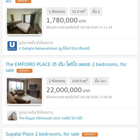
ลบ
UPDATE !
2
m
1 ห้องนอน
31.0
ชั้น
1
1,780,000
บาท
06/08/2026 13:11:24
U Delight Rattanathibet (ยู ดีไลท์ รัตนาธิเบศร์)
The EMPORIO PLACE (ดิ เอ็ม โพริโอ เพลส) 2 bedrooms, for
sale
UPDATE !
2
m
2 ห้องนอน
104.9
ชั้น
1x+
22,000,000
บาท
06/08/2026 13:06:00
The Royal Vibhavadi (เดอะ รอยัล วิภาวดี)
Supalai Place 2 bedrooms, for sale
UPDATE !