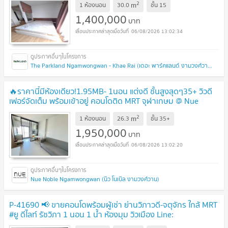
2
m
1 ห้องนอน
30.0
ชั้น
15
1,400,000
บาท
06/08/2026 13:02:34
The Parkland Ngamwongwan - Khae Rai (เดอะ พาร์คแลนด์ งามวงศ์วาน - แคราย)
🔥ราคานี้มีห้องเดียว!1.95MB- 1นอน แต่งดี ชั้นสูงสุดๆ35+ วิวดี
เฟอร์จัดเต็ม พร้อมเข้าอยู่ คอนโดติด MRT จุฬาเกษม @ Nue
Noble Ngamwongwan
UPDATE !
2
m
1 ห้องนอน
26.3
ชั้น
35+
1,950,000
บาท
06/08/2026 13:02:20
Nue Noble Ngamwongwan (นิว โนเบิล งามวงศ์วาน)
P-41690 📢 ขายคอนโดพร้อมผู้เช่า ย่านวิภาวดี-จตุจักร ใกล้ MRT
#ยู ดีไลท์ รัชวิภา 1 นอน 1 น้ำ ห้องมุม วิวเมือง Line:
@easythaihome 085-592-2897
UPDATE !