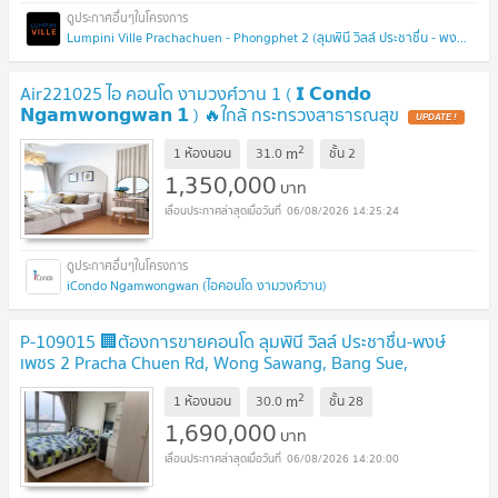
Lumpini Ville Prachachuen - Phongphet 2 (ลุมพินี วิลล์ ประชาชื่น - พงษ์เพชร 2)
Air221025 ไอ คอนโด งามวงศ์วาน 1 ( 𝗜 𝗖𝗼𝗻𝗱𝗼
𝗡𝗴𝗮𝗺𝘄𝗼𝗻𝗴𝘄𝗮𝗻 𝟭 ) 🔥ใกล้ กระทรวงสาธารณสุข
UPDATE !
2
m
1 ห้องนอน
31.0
ชั้น
2
1,350,000
บาท
06/08/2026 14:25:24
iCondo Ngamwongwan (ไอคอนโด งามวงศ์วาน)
P-109015 🏢ต้องการขายคอนโด ลุมพินี วิลล์ ประชาชื่น-พงษ์
เพชร 2 Pracha Chuen Rd, Wong Sawang, Bang Sue,
Bangkok
UPDATE !
2
m
1 ห้องนอน
30.0
ชั้น
28
1,690,000
บาท
06/08/2026 14:20:00