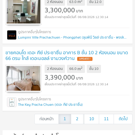
2
m
2 ห้องนอน
63.0
ชั้น
12.0
3,300,000
บาท
06/08/2026 12:30:14
Lumpini Ville Prachachuen - Phongphet (ลุมพินี วิลล์ ประชาชื่น - พงษ์เพชร )
ขายคอนโด เดอะ คีย์ ประชาชื่น อาคาร B ชั้น 10 2 ห้องนอน ขนาด
66 ตรม ใกล้ เดอะมอลล์ งามวงศ์วาน
UPDATE !
2
m
2 ห้องนอน
66.0
ชั้น
10
3,390,000
บาท
06/08/2026 12:30:14
The Key Pracha Chuen (เดอะ คีย์ ประชาชื่น)
ก่อนหน้า
1
2
...
10
11
ถัดไป