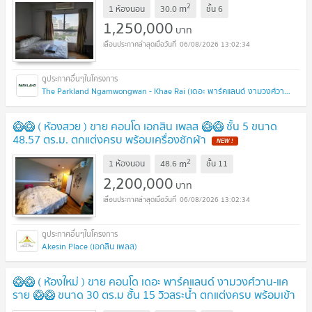
2
m
1 ห้องนอน
30.0
ชั้น
6
1,250,000
บาท
06/08/2026 13:02:34
The Parkland Ngamwongwan - Khae Rai (เดอะ พาร์คแลนด์ งามวงศ์วาน - แคราย)
🥝🥝 ( ห้องสวย ) ขาย คอนโด เอกสิน เพลส 🥝🥝 ชั้น 5 ขนาด
48.57 ตร.ม. ตกแต่งครบ พร้อมเครื่องซักผ้า
NEW !
2
m
1 ห้องนอน
48.6
ชั้น
11
2,200,000
บาท
06/08/2026 13:02:34
Akesin Place (เอกสิน เพลส)
🥝🥝 ( ห้องใหม่ ) ขาย คอนโด เดอะ พาร์คแลนด์ งามวงศ์วาน-แค
ราย 🥝🥝 ขนาด 30 ตร.ม ชั้น 15 วิวสระน้ำ ตกแต่งครบ พร้อมเข้า
อยู่
UPDATE !