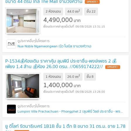
ขนาด 44 ตรม ใกล้ The Mall งามวงศ์วาน
UPDATE !
2
m
2 ห้องนอน
44.0
ชั้น
22
4,490,000
บาท
06/08/2026 13:31:15
Nue Noble Ngamwongwan (นิว โนเบิล งามวงศ์วาน)
P-1534💰ห้องเดิม ราคาคุ้ม ลุมพินี ประชาชื่น-พงษ์เพชร 2 💰
เพียง 1.4 ล้าน 💰ห้อง 26.00 ตรม. //0659174222//
UPDATE !
2
m
1 ห้องนอน
26.0
ชั้น
8
1,400,000
บาท
06/08/2026 13:26:00
Lumpini Ville Prachachuen - Phongphet 2 (ลุมพินี วิลล์ ประชาชื่น - พงษ์เพชร 2)
ยู ดีไลท์ รัตนาธิเบศร์ 1B1B ชั้น 1 ตึก B ขนาด 31 ตร.ม. ขาย 1.78