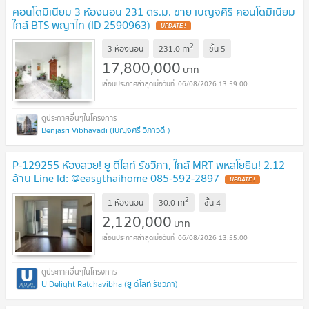
คอนโดมิเนียม 3 ห้องนอน 231 ตร.ม. ขาย เบญจศิริ คอนโดมิเนียม
ใกล้ BTS พญาไท (ID 2590963)
UPDATE !
2
m
3 ห้องนอน
231.0
ชั้น
5
17,800,000
บาท
06/08/2026 13:59:00
Benjasri Vibhavadi (เบญจศรี วิภาวดี )
P-129255 ห้องสวย! ยู ดีไลท์ รัชวิภา, ใกล้ MRT พหลโยธิน! 2.12
ล้าน Line Id: @easythaihome 085-592-2897
UPDATE !
2
m
1 ห้องนอน
30.0
ชั้น
4
2,120,000
บาท
06/08/2026 13:55:00
U Delight Ratchavibha (ยู ดีไลท์ รัชวิภา)