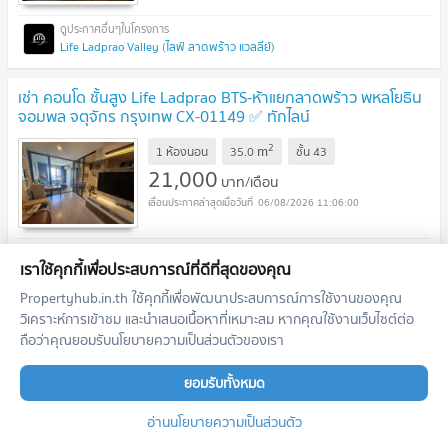
Life Ladprao Valley (ไลฟ์ ลาดพร้าว แวลลีย์)
เช่า คอนโด ชั้นสูง Life Ladprao BTS-ห้าแยกลาดพร้าว พหลโยธิน
จอมพล จตุจักร กรุงเทพ CX-01149 ✅ ทักไลน์
@connexproperty ตอบทันที ทีมงานมืออาชีพ ✅
2
m
1 ห้องนอน
35.0
ชั้น
43
21,000
บาท/เดือน
06/08/2026 11:06:00
เราใช้คุกกี้เพื่อประสบการณ์ที่ดีที่สุดของคุณ
Life Ladprao (ไลฟ์ ลาดพร้าว)
Propertyhub.in.th ใช้คุกกี้เพื่อพัฒนาประสบการณ์การใช้งานของคุณ
🔥🔥🔥 เช่าคอนโด ไลฟ์ ลาดพร้าว BTS-ห้าแยกลาดพร้าว จอมพล
วิเคราะห์การเข้าชม และนำเสนอเนื้อหาที่เหมาะสม หากคุณใช้งานเว็บไซต์ต่อ
เขต จตุจักร กรุงเทพ CX-89272 ✅ ทักไลน์ @connexproperty
ถือว่าคุณยอมรับนโยบายความเป็นส่วนตัวของเรา
ตอบทันที ทีมงานมืออาชีพ ✅ 🔥🔥🔥
2
m
สตูดิโอ
26.5
ชั้น
12
ยอมรับทั้งหมด
18,000
บาท/เดือน
อ่านนโยบายความเป็นส่วนตัว
06/08/2026 11:06:00