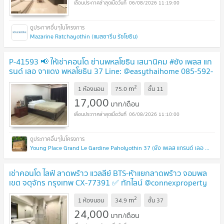
06/08/2026 11:19:00
Mazarine Ratchayothin (แมสซารีน รัชโยธิน)
P-41593 📢 ให้เช่าคอนโด ย่านพหลโยธิน เสนานิคม #ยัง เพลส แก
รนด์ เลอ จาแดง พหลโยธิน 37 Line: @easythaihome 085-592-
2897
2
m
1 ห้องนอน
75.0
ชั้น
11
17,000
บาท/เดือน
06/08/2026 11:10:00
Young Place Grand Le Gardine Paholyothin 37 (ยัง เพลส แกรนด์ เลอ จาแดง พหลโยธิน 37)
เช่าคอนโด ไลฟ์ ลาดพร้าว แวลลีย์ BTS-ห้าแยกลาดพร้าว จอมพล
เขต จตุจักร กรุงเทพ CX-77391 ✅ ทักไลน์ @connexproperty
ตอบทันที ทีมงานมืออาชีพ ✅
2
m
1 ห้องนอน
34.9
ชั้น
37
24,000
บาท/เดือน