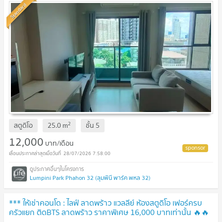
Standard
2
สตูดิโอ
25.0
m
ชั้น
5
12,000
บาท/เดือน
28/07/2026 7:58:00
Lumpini Park Phahon 32 (ลุมพินี พาร์ค พหล 32)
*** ให้เช่าคอนโด : ไลฟ์ ลาดพร้าว แวลลีย์ ห้องสตูดิโอ เฟอร์ครบ
ครัวแยก ติดBTS ลาดพร้าว ราคาพิเศษ 16,000 บาทเท่านั้น 🔥🔥
🔥(Life Ladprao Valley)***