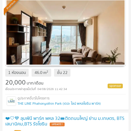
Premium
2
1 ห้องนอน
46.0
m
ชั้น
22
20,000
บาท/เดือน
04/08/2026 11:42:34
THE LINE Phahonyothin Park (เดอะ ไลน์ พหลโยธิน พาร์ค)
❤️🤍💙 ลุมพินี พาร์ค พหล 32​🚝ติดถนนใหญ่ ย่าน ม.เกษตร, BTS
เสนานิคม,BTS รัชโยธิน