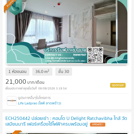
Premium
2
1 ห้องนอน
36.0
m
ชั้น
30
21,000
บาท/เดือน
06/08/2026 3:19:54
Life Ladprao (ไลฟ์ ลาดพร้าว)
ECH250442 ปล่อยเช่า : คอนโด U Delight Ratchavibha ใกล้ วัด
เสมียนนารี เฟอร์เครื่องใช้ไฟฟ้าครบพร้อมอยู่