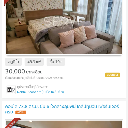
2
สตูดิโอ
48.9
m
ชั้น
10+
30,000
บาท/เดือน
06/08/2026 9:56:01
Noble Ploenchit (โนเบิล เพลินจิต)
คอนโด 73.8 ตร.ม. ชั้น 6 ใจกลางลุมพินี ใกล้ปทุมวัน เฟอร์นิเจอร์
ครบ
Exclusive