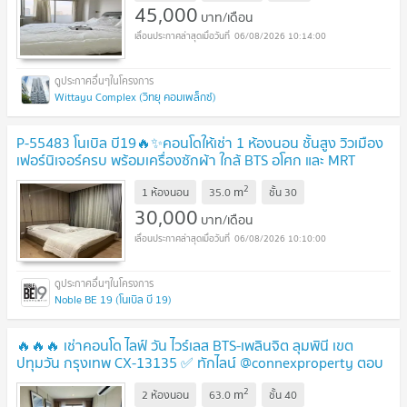
45,000
บาท/เดือน
06/08/2026 10:14:00
Wittayu Complex (วิทยุ คอมเพล็กซ์)
P-55483 โนเบิล บี19🔥✨คอนโดให้เช่า 1 ห้องนอน ชั้นสูง วิวเมือง
เฟอร์นิเจอร์ครบ พร้อมเครื่องซักผ้า ใกล้ BTS อโศก และ MRT
สุขุมวิท พร้อมเข้าอยู่ ✨
2
m
1 ห้องนอน
35.0
ชั้น
30
30,000
บาท/เดือน
06/08/2026 10:10:00
Noble BE 19 (โนเบิล บี 19)
🔥🔥🔥 เช่าคอนโด ไลฟ์ วัน ไวร์เลส BTS-เพลินจิต ลุมพินี เขต
ปทุมวัน กรุงเทพ CX-13135 ✅ ทักไลน์ @connexproperty ตอบ
ทันที ทีมงานมืออาชีพ ✅ 🔥🔥🔥
2
m
2 ห้องนอน
63.0
ชั้น
40