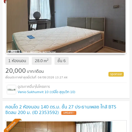
2
1 ห้องนอน
28.0
m
ชั้น
6
20,000
บาท/เดือน
04/08/2026 13:27:44
Venio Sukhumvit 10 (เวนิโอ สุขุมวิท 10)
คอนโด 2 ห้องนอน 140 ตร.ม. ชั้น 27 ประธานเพลซ ใกล้ BTS
ชิดลม 200 ม. (ID 2353592)
UPDATE !
Premium