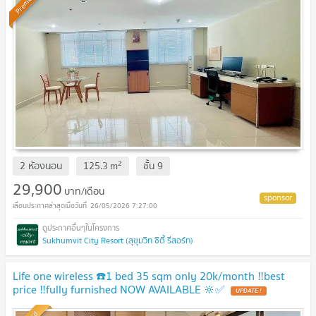
Premium
2
2 ห้องนอน
125.3
m
ชั้น
9
29,900
บาท/เดือน
26/05/2026 7:27:00
Sukhumvit City Resort (สุขุมวิท ซิตี้ รีสอร์ท)
Life one wireless ☎️1 bed 35 sqm only 20k/month ‼️best
price ‼️fully furnished NOW AVAILABLE 🔆✅