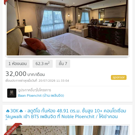
2
1 ห้องนอน
62.3
m
ชั้น
7
32,000
บาท/เดือน
20/07/2026 11:33:04
Baan Ploenchit (บ้าน เพลินจิต)
🔥30K🔥 - สตูดิโอ กั้นห้อง 48.91 ตร.ม. ชั้นสูง 10+ คอนโดเชื่อม
Skywalk เข้า BTS เพลินจิต ที่ Noble Ploenchit / ให้เช่าคอน
โด
Exclusive