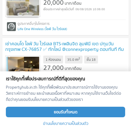
20,000
บาท/เดือน
06/08/2026 10:06:00
Life One Wireless (ไลฟ์ วัน ไวร์เลส)
เช่าคอนโด ไลฟ์ วัน ไวร์เลส BTS-เพลินจิต ลุมพินี เขต ปทุมวัน
กรุงเทพ CX-76857 ✅ ทักไลน์ @connexproperty ตอบทันที ทีม
งานมืออาชีพ ✅
2
m
1 ห้องนอน
35.0
ชั้น
18
27,000
บาท/เดือน
06/08/2026 10:06:00
เราใช้คุกกี้เพื่อประสบการณ์ที่ดีที่สุดของคุณ
Propertyhub.in.th ใช้คุกกี้เพื่อพัฒนาประสบการณ์การใช้งานของคุณ
วิเคราะห์การเข้าชม และนำเสนอเนื้อหาที่เหมาะสม หากคุณใช้งานเว็บไซต์ต่อ
Life One Wireless (ไลฟ์ วัน ไวร์เลส)
ถือว่าคุณยอมรับนโยบายความเป็นส่วนตัวของเรา
เช่าคอนโด ไลฟ์ วัน ไวร์เลส BTS-เพลินจิต ลุมพินี เขต ปทุมวัน
ยอมรับทั้งหมด
กรุงเทพ CX-12899 ✅ ทักไลน์ @connexproperty ตอบทันที ทีม
งานมืออาชีพ ✅
อ่านนโยบายความเป็นส่วนตัว
2
m
สตูดิโอ
28.0
ชั้น
17