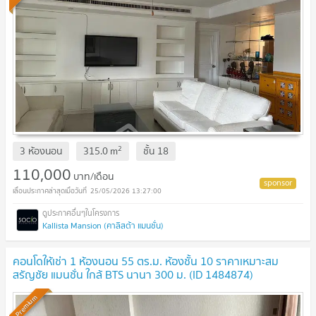
2
3 ห้องนอน
315.0
m
ชั้น
18
110,000
บาท/เดือน
25/05/2026 13:27:00
Kallista Mansion (คาลิสต้า แมนชั่น)
คอนโดให้เช่า 1 ห้องนอน 55 ตร.ม. ห้องชั้น 10 ราคาเหมาะสม
สรัญชัย แมนชั่น ใกล้ BTS นานา 300 ม. (ID 1484874)
Premium