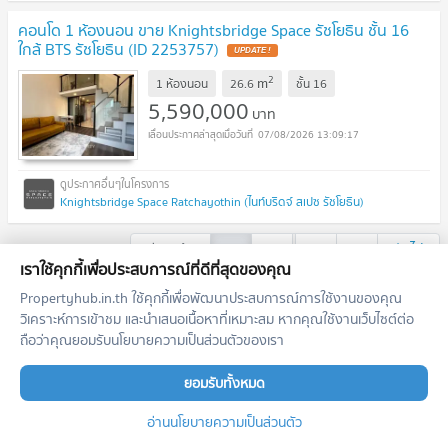
คอนโด 1 ห้องนอน ขาย Knightsbridge Space รัชโยธิน ชั้น 16
ใกล้ BTS รัชโยธิน (ID 2253757)
2
m
1 ห้องนอน
26.6
ชั้น
16
5,590,000
บาท
07/08/2026 13:09:17
Knightsbridge Space Ratchayothin (ไนท์บริดจ์ สเปซ รัชโยธิน)
ก่อนหน้า
1
2
...
8
9
ถัดไป
เราใช้คุกกี้เพื่อประสบการณ์ที่ดีที่สุดของคุณ
Propertyhub.in.th ใช้คุกกี้เพื่อพัฒนาประสบการณ์การใช้งานของคุณ
เอเจ้นท์แนะนำประจำโครงการ
วิเคราะห์การเข้าชม และนำเสนอเนื้อหาที่เหมาะสม หากคุณใช้งานเว็บไซต์ต่อ
ถือว่าคุณยอมรับนโยบายความเป็นส่วนตัวของเรา
ตำแหน่งนี้ยังว่างอยู่
สมัครเป็นนายหน้าแนะนำในพื้นที่นี้
ยอมรับทั้งหมด
เพิ่มโอกาสสอบถาม รับฝาก เช่า/ขาย อสังหาฯ
อ่านนโยบายความเป็นส่วนตัว
ลงทะเบียนตำแหน่งนี้