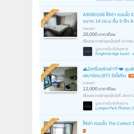
Standard
A9080168 ให้เช่า คอนโด Kn
ขนาด 34 ตร.ม ชั้น 9 ตึก A
ราคาเช่า
20,000
บาท/เดือน
07/08/
Knightsbridge kaset - so
Standard
🌊มีเครื่องซักผ้า💛❤️ ลุ
เสนานิคม,BTS รัชโยธิน
UP
ราคาเช่า
12,000
บาท/เดือน
28/07/
Lumpini Park Phahon 32
Standard
ให้เช่า คอนโด The Collec
!