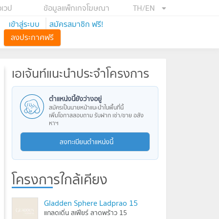
อเวป
ข้อมูลแพ็กเกจโฆษณา
TH/EN
เข้าสู่ระบบ
สมัครสมาชิก ฟรี!
ลงประกาศฟรี
เอเจ้นท์แนะนำประจำโครงการ
ตำแหน่งนี้ยังว่างอยู่
สมัครเป็นนายหน้าแนะนำในพื้นที่นี้
เพิ่มโอกาสสอบถาม รับฝาก เช่า/ขาย อสัง
หาฯ
ลงทะเบียนตำแหน่งนี้
โครงการใกล้เคียง
Gladden Sphere Ladprao 15
แกลดเดิ่น สเฟียร์ ลาดพร้าว 15