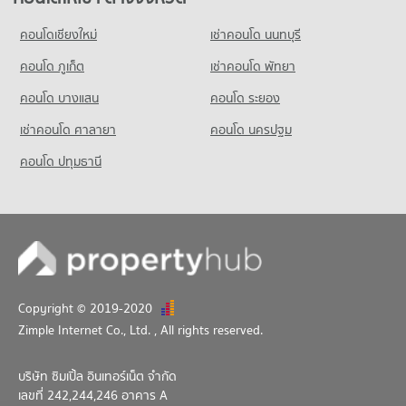
คอนโด พหลโยธิน 27
คอนโดเชียงใหม่
เช่าคอนโด นนทบุรี
4 โครงการ
คอนโด ภูเก็ต
เช่าคอนโด พัทยา
คอนโดให้เช่า พหลโยธิน 27
มีคอนโดให้เช่า 402 ประกาศ
คอนโด บางแสน
คอนโด ระยอง
ขายคอนโด พหลโยธิน 27
เช่าคอนโด ศาลายา
คอนโด นครปฐม
มีคอนโดขาย 159 ประกาศ
คอนโด ปทุมธานี
คอนโด พหลโยธิน 29
0 โครงการ
คอนโดให้เช่า พหลโยธิน 29
มีคอนโดให้เช่า 3 ประกาศ
ขายคอนโด พหลโยธิน 29
มีคอนโดขาย 1 ประกาศ
Copyright © 2019-2020
คอนโด พหลโยธิน 19
Zimple Internet Co., Ltd.
, All rights reserved.
1 โครงการ
คอนโดให้เช่า พหลโยธิน 19
บริษัท ซิมเปิ้ล อินเทอร์เน็ต จำกัด
มีคอนโดให้เช่า 6 ประกาศ
เลขที่ 242,244,246 อาคาร A