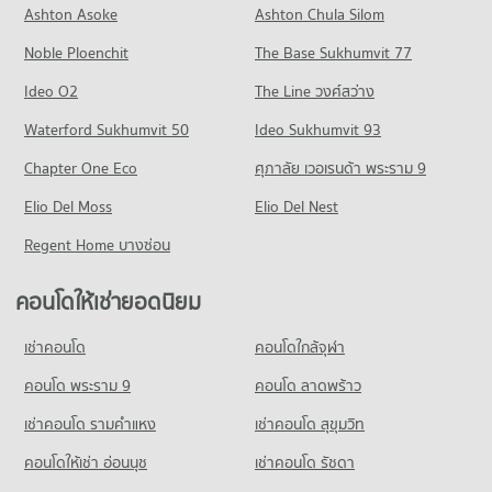
คอนโดให้เช่า ถนนรัชดาภิเษก
Ashton Asoke
Ashton Chula Silom
มีคอนโดให้เช่า 30,241 ประกาศ
Noble Ploenchit
The Base Sukhumvit 77
ขายคอนโด ถนนรัชดาภิเษก
มีคอนโดขาย 12,205 ประกาศ
Ideo O2
The Line วงศ์สว่าง
คอนโด ถนนวิภาวดีรังสิต
Waterford Sukhumvit 50
Ideo Sukhumvit 93
610 โครงการ
Chapter One Eco
ศุภาลัย เวอเรนด้า พระราม 9
คอนโดให้เช่า ถนนวิภาวดีรังสิต
Elio Del Moss
มีคอนโดให้เช่า 18,347 ประกาศ
Elio Del Nest
ขายคอนโด ถนนวิภาวดีรังสิต
Regent Home บางซ่อน
มีคอนโดขาย 7,631 ประกาศ
คอนโดให้เช่ายอดนิยม
คอนโด ถนนพหลโยธิน
700 โครงการ
เช่าคอนโด
คอนโดใกล้จุฬา
คอนโดให้เช่า ถนนพหลโยธิน
มีคอนโดให้เช่า 21,193 ประกาศ
คอนโด พระราม 9
คอนโด ลาดพร้าว
ขายคอนโด ถนนพหลโยธิน
เช่าคอนโด รามคําแหง
เช่าคอนโด สุขุมวิท
มีคอนโดขาย 8,482 ประกาศ
คอนโดให้เช่า อ่อนนุช
เช่าคอนโด รัชดา
คอนโด รัชดาภิเษก 36