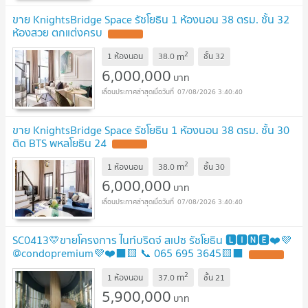
ขาย KnightsBridge Space รัชโยธิน 1 ห้องนอน 38 ตรม. ชั้น 32
ห้องสวย ตกแต่งครบ
2
m
1 ห้องนอน
38.0
ชั้น
32
6,000,000
บาท
07/08/2026 3:40:40
ขาย KnightsBridge Space รัชโยธิน 1 ห้องนอน 38 ตรม. ชั้น 30
ติด BTS พหลโยธิน 24
2
m
1 ห้องนอน
38.0
ชั้น
30
6,000,000
บาท
07/08/2026 3:40:40
SC0413💛ขายโครงการ ไนท์บริดจ์ สเปซ รัชโยธิน 🅻🅸🅽🅴❤️💜
@condopremium💜❤️⬛🟨 📞 065 695 3645🟨⬛
2
m
1 ห้องนอน
37.0
ชั้น
21
5,900,000
บาท