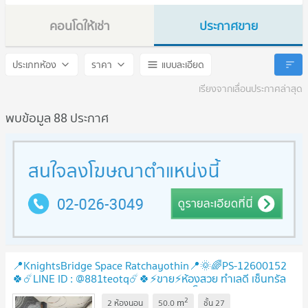
คอนโดให้เช่า
ประกาศขาย
Knightsbridge Space Ratchayothin
Knightsbridge Space Ratch
ประเภทห้อง
ราคา
แบบละเอียด
เรียงจากเลื่อนประกาศล่าสุด
พบข้อมูล 88 ประกาศ
📍KnightsBridge Space Ratchayothin📍🌞🌈PS-12600152
🍀☄️LINE ID : @881teotq☄️🍀⚡ขาย⚡ห้องสวย ทำเลดี เซ็นทรัล
ลาดพร้าว ม.เกษตร ม.ศรีปทุม🚅BTS พหลโยธิน24
2
m
2 ห้องนอน
50.0
ชั้น
27