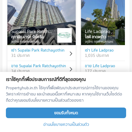
Supalai Park Ratchayothin
Life Ladprao
ศุภาลัย ปาร์ค รัชโยธิน
ไลฟ์ ลาดพร้าว
จตุจักร กรุงเทพมหานคร
จตุจักร กรุงเทพมหานคร
เช่า Supalai Park Ratchayothin
เช่า Life Ladprao
31 ประกาศ
1,035 ประกาศ
ขาย Supalai Park Ratchayothin
ขาย Life Ladprao
34 ประกาศ
177 ประกาศ
เราใช้คุกกี้เพื่อประสบการณ์ที่ดีที่สุดของคุณ
Propertyhub.in.th ใช้คุกกี้เพื่อพัฒนาประสบการณ์การใช้งานของคุณ
วิเคราะห์การเข้าชม และนำเสนอเนื้อหาที่เหมาะสม หากคุณใช้งานเว็บไซต์ต่อ
ถือว่าคุณยอมรับนโยบายความเป็นส่วนตัวของเรา
ทำเลใกล้เคียง
ยอมรับทั้งหมด
รถไฟฟ้า
อ่านนโยบายความเป็นส่วนตัว
คอนโด BTS รัชโยธิน
N11