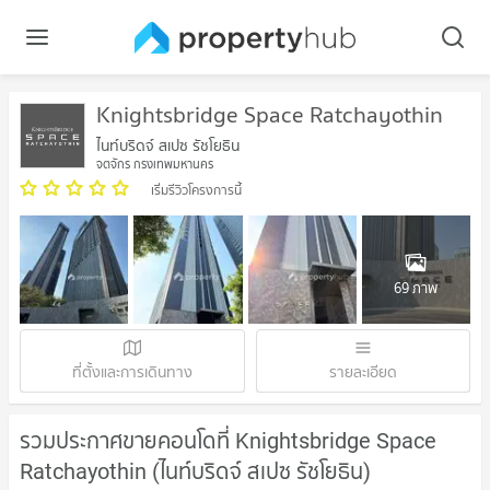
Knightsbridge Space Ratchayothin
ไนท์บริดจ์ สเปซ รัชโยธิน
จตุจักร กรุงเทพมหานคร
เริ่มรีวิวโครงการนี้
69 ภาพ
ที่ตั้งและการเดินทาง
รายละเอียด
รวมประกาศขายคอนโดที่ Knightsbridge Space
Ratchayothin (ไนท์บริดจ์ สเปซ รัชโยธิน)