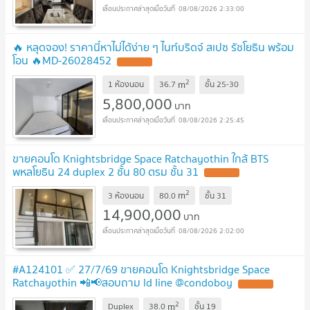
08/08/2026 2:33:00
🔥 หลุดจอง! ราคานี้หาไม่ได้ง่าย ๆ ไนท์บริดจ์ สเปซ รัชโยธิน พร้อม
โอน 🔥MD-26028452
2
m
1 ห้องนอน
36.7
ชั้น
25-30
5,800,000
บาท
08/08/2026 2:25:45
ขายคอนโด Knightsbridge Space Ratchayothin ใกล้ BTS
พหลโยธิน 24 duplex 2 ชั้น 80 ตรม ชั้น 31
2
m
3 ห้องนอน
80.0
ชั้น
31
14,900,000
บาท
08/08/2026 2:02:00
#A124101 ✅ 27/7/69 ขายคอนโด Knightsbridge Space
Ratchayothin 📲📢สอบถาม ld line @condoboy
2
m
Duplex
38.0
ชั้น
19