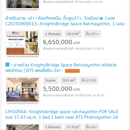
07/08/2026 3:10:16
สำหรับขาย- เช่า ! ห้องทิศเหนือ, ชั้นสูง27+, วิวเมือง!🔥 Code
C20250900013...KnightsBridge Space Ratchayothin, 1 นอน
Duplex, 1 น้ำ, แต่งครบ, ราคาพิเศษ!
2
m
1 ห้องนอน
38.0
ชั้น
27++
6,650,000
บาท
06/08/2026 13:28:30
🏢✨ขายด่วน KnightsBridge Space Ratchayothin แต่งสวย
เฟอร์ครบ | BTS พหลโยธิน 24✨
2
m
Duplex
38.0
ชั้น
15-20
5,500,000
บาท
05/08/2026 14:36:00
LTH10564– Knightsbridge space ratchayothin FOR SALE
size 37.83 sq.m. 1 bed 1 bath near BTS Phaholyothin 24
Station ONLY 6.2 MB
2
m
1 ห้องนอน
37.8
ชั้น
10+