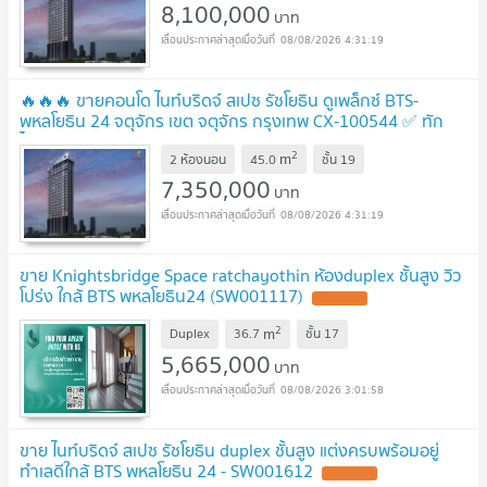
8,100,000
บาท
08/08/2026 4:31:19
🔥🔥🔥 ขายคอนโด ไนท์บริดจ์ สเปซ รัชโยธิน ดูเพล็กซ์ BTS-
พหลโยธิน 24 จตุจักร เขต จตุจักร กรุงเทพ CX-100544 ✅ ทัก
ไลน์ @connexproperty ตอบทันที ทีมงานมืออาชีพ ✅ 🔥🔥🔥
2
m
2 ห้องนอน
45.0
ชั้น
19
7,350,000
บาท
08/08/2026 4:31:19
ขาย Knightsbridge Space ratchayothin ห้องduplex ชั้นสูง วิว
โปร่ง ใกล้ BTS พหลโยธิน24 (SW001117)
2
m
Duplex
36.7
ชั้น
17
5,665,000
บาท
08/08/2026 3:01:58
ขาย ไนท์บริดจ์ สเปซ รัชโยธิน duplex ชั้นสูง แต่งครบพร้อมอยู่
ทำเลดีใกล้ BTS พหลโยธิน 24 - SW001612