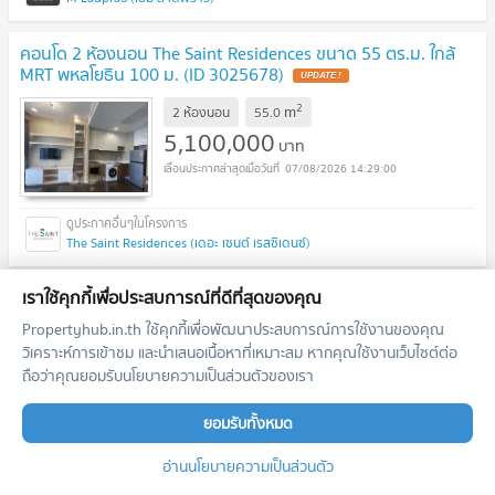
คอนโด 2 ห้องนอน The Saint Residences ขนาด 55 ตร.ม. ใกล้
MRT พหลโยธิน 100 ม. (ID 3025678)
2
m
2 ห้องนอน
55.0
5,100,000
บาท
07/08/2026 14:29:00
The Saint Residences (เดอะ เซนต์ เรสซิเดนซ์)
ขายคอนโด 2 ห้องนอน 40 ตร.ม. มาเซอรีน รัชโยธิน ใกล้ BTS รัช
เราใช้คุกกี้เพื่อประสบการณ์ที่ดีที่สุดของคุณ
โยธิน 90 ม. (ID 3075251)
Propertyhub.in.th ใช้คุกกี้เพื่อพัฒนาประสบการณ์การใช้งานของคุณ
วิเคราะห์การเข้าชม และนำเสนอเนื้อหาที่เหมาะสม หากคุณใช้งานเว็บไซต์ต่อ
2
m
2 ห้องนอน
40.0
ถือว่าคุณยอมรับนโยบายความเป็นส่วนตัวของเรา
5,150,000
บาท
07/08/2026 14:29:00
ยอมรับทั้งหมด
อ่านนโยบายความเป็นส่วนตัว
Mazarine Ratchayothin (แมสซารีน รัชโยธิน)