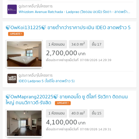
Whizdom Avenue Ratchada - Ladprao (วิซดอม อเวนิว รัชดา - ลาดพร้าว)
🍃OwKoi131225🍃 ขายต่ำกว่าราคาประเมิน IDEO ลาดพร้าว 5
2
m
1 ห้องนอน
34.0
ชั้น
17
2,700,000
บาท
07/08/2026 14:29:39
IDEO Ladprao 5 (ไอดีโอ ลาดพร้าว 5)
🍃OwMaprang220225🍃 ขายคอนโด ยู ดีไลท์ รัชวิภา ติดถนน
ใหญ่ ถนนวิภาวดี-รังสิต
2
m
1 ห้องนอน
40.0
ชั้น
15
4,100,000
บาท
07/08/2026 14:29:31