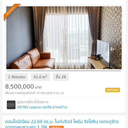
Premium
2
2 ห้องนอน
61.0
m
ชั้น
28
8,500,000
บาท
07/08/2026 6:41:19
METRIS Ladprao (เมทริส ลาดพร้าว)
คอนโดมิเนียม 22.69 ตร.ม. ไนท์บริดจ์ ไพร์ม รัชโยธิน เขตจตุจักร
กรุงเทพมหานคร 3.7M