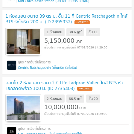
Miti Chiva Kaset Station (มิติ ชีวา เกษตร สเตชั่น)
1 ห้องนอน ขนาด 39 ตร.ม. ชั้น 11 ที่ Centric Ratchayothin ใกล้
BTS รัชโยธิน 200 ม. (ID 2395932)
2
m
1 ห้องนอน
38.6
ชั้น
11
5,150,000
บาท
07/08/2026 14:29:00
Centric Ratchayothin (เซ็นทริค รัชโยธิน)
คอนโด 2 ห้องนอน ราคาดี ที่ Life Ladprao Valley ใกล้ BTS ห้า
แยกลาดพร้าว 100 ม. (ID 2735403)
2
m
2 ห้องนอน
66.5
ชั้น
20
10,000,000
บาท
07/08/2026 14:29:00
Life Ladprao Valley (ไลฟ์ ลาดพร้าว แวลลีย์)