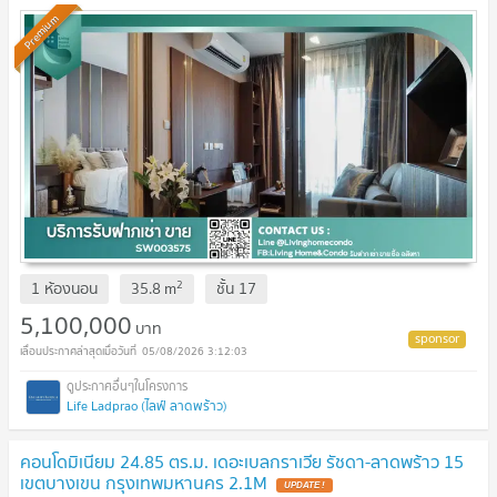
-SW003575
Premium
2
1 ห้องนอน
35.8
m
ชั้น
17
5,100,000
บาท
05/08/2026 3:12:03
Life Ladprao (ไลฟ์ ลาดพร้าว)
คอนโดมิเนียม 24.85 ตร.ม. เดอะเบลกราเวีย รัชดา-ลาดพร้าว 15
เขตบางเขน กรุงเทพมหานคร 2.1M