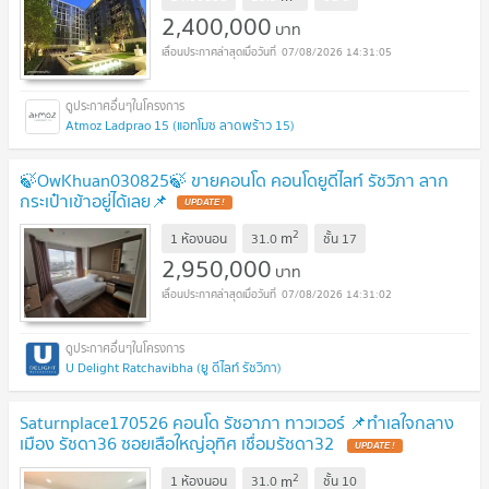
2,400,000
บาท
07/08/2026 14:31:05
Atmoz Ladprao 15 (แอทโมซ ลาดพร้าว 15)
🍃OwKhuan030825🍃 ขายคอนโด คอนโดยูดีไลท์ รัชวิภา ลาก
กระเป๋าเข้าอยู่ได้เลย📌
2
m
1 ห้องนอน
31.0
ชั้น
17
2,950,000
บาท
07/08/2026 14:31:02
U Delight Ratchavibha (ยู ดีไลท์ รัชวิภา)
Saturnplace170526 คอนโด รัชอาภา ทาวเวอร์ 📌ทำเลใจกลาง
เมือง รัชดา36 ซอยเสือใหญ่อุทิศ เชื่อมรัชดา32
2
m
1 ห้องนอน
31.0
ชั้น
10