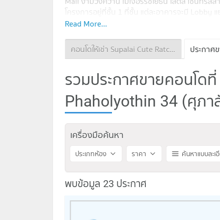
Mall งามวงศ์วาน เมเจอร์รัชโยธิน โลตัส เซ็นทรัลลา
โครงการอยู่ที่ชั้น 1 ที่ชั้น แต่ละอาคารจะมี Lobby
สระว่ายน้ำระบบเกลือแบ่งสระเด็ก มีสนามเด็กเล่น
Read More...
คัน ระบบรักษาความปลอดภัยมีรปภ. มี CCTV และผ
ด้วยระบบสแกนนิ้ว
สถานที่สำคัญใกล้เคียง
คอนโดให้เช่า Supalai Cute Ratchayothin - Phaholyothin 34
7-11 : 45 ม.
Lotus Express : 80 ม.
รวมประกาศขายคอนโดที่ 
ตลาดบางเขน : 1.1 กม.
ตลาดอมรพันธ์ : 1.4 กม.
Phaholyothin 34 (ศุภาลั
Tops Market ม.เกษตร : 2.2 กม.
Tesco Lotus วังหิน : 2.4 กม.
Tesco Lotus ลาดพร้าว : 3.3 กม.
เครื่องมือค้นหา
Avenue รัชโยธิน : 3.3 กม.
เมเจอร์รัชโยธิน : 3.3 กม.
ประเภทห้อง
ราคา
ค้นหาแบบละเอ
Union Mall : 4 กม.
Tesco Lotus พงษ์เพชร : 5 กม.
นวมินทร์ ซิตี้ อเวนิว : 5.2 กม.
พบข้อมูล 23 ประกาศ
Big C ลาดพร้าว 2 : 5.2 กม.
Central ลาดพร้าว : 5.2 กม.
The Mall งามวงศ์วาน : 5.3 กม.