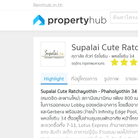
Renthub.in.th
ค้นหาโครง
Supalai Cute Rat
ศุภาลัย คิวท์ รัชโยธิน - พหลโยธิน 34
จตุจักร กรุงเทพมหานคร
Highlight
ที่อยู่โครงการ
รูปภาพ
รายละ
Supalai Cute Ratchayothin - Phaholyothin 34
(หมดชิด-สะพานใหม่) สถานีเสนานิคม เพียง 800 
ในการออกแบบ Lobby ของแต่ละอาคาร โดยสื่อจากสีส
และGerbera พร้อมสระว่ายน้ำ Infinity Edge Pool,
พหลโยธิน 34
ตั้งอยู่ในย่านชุมชนพักอาศัย หน้าโ
สะดวกซื้อทั้ง 7-11, Lotus Express ถ้ามาแถวแยกเก
แกง ส้มตำ สเต็ก อาหารญี่ปุ่น ร้านขนม ผลไม้ต่างๆ