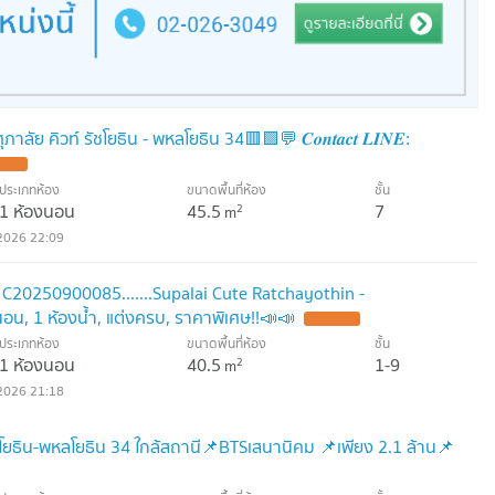
ัย คิวท์ รัชโยธิน - พหลโยธิน 34​🟥🟩💬 𝑪𝒐𝒏𝒕𝒂𝒄𝒕 𝑳𝑰𝑵𝑬:
TE !
ประเภทห้อง
ขนาดพื้นที่ห้อง
ชั้น
1 ห้องนอน
45.5
7
2
m
2026 22:09
e C20250900085.......Supalai Cute Ratchayothin -
อน, 1 ห้องน้ำ, แต่งครบ, ราคาพิเศษ!!📣📣
UPDATE !
ประเภทห้อง
ขนาดพื้นที่ห้อง
ชั้น
1 ห้องนอน
40.5
1-9
2
m
2026 21:18
ัชโยธิน-พหลโยธิน 34 ใกล้สถานี📌BTSเสนานิคม 📌เพียง 2.1 ล้าน📌