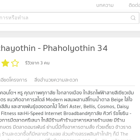
บทความ
ติดต่
การหรือทำเล
chayothin - Phaholyothin 34
รีวิวจาก 3 คน
เอียดโครงการ
สิ่งอำนวยความสะดวก
คอนโดฯ หรู คุณภาพศุภาลัย ใจกลางเมือง ใกล้รถไฟฟ้าสายสีเขียวเข้ม
เมตร แนวคิดอาคารสไตล์ Modern ผสมผสานสีโทนน้ำตาล Beige ใส่ใจ
ัน และสายพันธุ์ของดอกไม้ ได้แก่ Aster, Bellis, Cosmos, Daisy
 Fitness และHi-Speed Internet Broadbandศุภาลัย คิวท์ รัชโยธิน -
ครงการมีตลาดศรีเสนา ใกล้มีร้านค้าร้านอาหารหลายร้านเลย มีร้าน
ษตร มีตลาดอมรพันธ์ ย่านนี้มีทั้งอาหารตามสั่ง ก๋วยเตี๋ยว ข้าวราด
 ร้านสะดวกซื้อก็มีหลายร้านเลย ส่วนห้างสรรพสินค้าใกล้ๆ ก็มี The