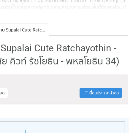
ดพร้าว และยูเนี่ยนมอลล์
สิ่งอำนวยความสะดวก
-
Facility หลักๆของ
 แยกส่วนไว้ ส่วนกลางหลักๆจะมีสวนส่วนกลางพร้อมพื้นที่นั่งพักผ่อน มี
 มีห้องฟิตเนสจอดรถจอดได้ที่ชั้น 1 จอดได้ประมาณ 60% รวมซ้อน
่านเข้าออกโครงการด้วยระบบ Key Card Access เข้าออกตัวอาคาร
ประกาศขาย Supalai Cute Ratchayothin - Phaholyothin 34
Supalai Cute Ratchayothin -
ย คิวท์ รัชโยธิน - พหลโยธิน 34)
ียด
เลื่อนประกาศล่าสุด