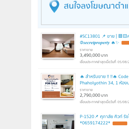
ตลาดนัดจตุจักร : 5.7 กม.
Central รามอินทรา : 6.9 กม.
The Walk : 7.4 กม.
Tesco Lotus หลักสี่ : 8.5 กม.
Big C สะพานใหม่ : 8.5 กม.
ม.เกษตร : 1.5 กม.
#SC13801​​ 📌 ขาย | 🟦🟨ศุภาล
รร.สารวิทยา : 3 กม.
@𝒔𝒆𝒄𝒓𝒆𝒕𝒑𝒓𝒐𝒑𝒆𝒓𝒕𝒚 🔥✨
UPDA
ม.ราชภัฎจันเกษม : 3.6 กม.
ราคาขาย
ม.เซนต์จอห์น : 4.2 กม.
3,490,000
บาท
สาธิต ม.เกษตร : 4.4 กม.
05/08/
ม.ศรีปทุม : 5.2 กม.
รร.หอวัง : 5.4 กม.
🔥 สำหรับขาย !! !!🔥 Cod
ม.ราชภัฎ พระนคร : 6.5 กม.
Phaholyothin 34, 1 ห้องน
รพ.เมโย : 800 ม.
ราคาขาย
รพ.วิภาวดี : 2.7 กม.
2,790,000
บาท
กรมทหารราบที่ 11 : 4.4 กม.
05/08/
สนามบินดอนเมือง : 15.6 กม
P-1520📌 ศุภาลัย คิวท์ ร
*0659174222*
UPDATE !