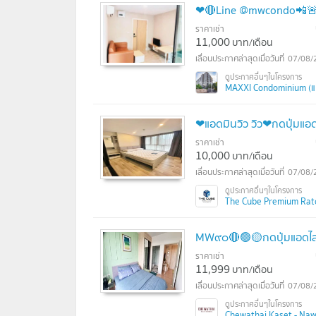
❤🔴Line @mwcondo📲🚨แม
ราคาเช่า
11,000
บาท/เดือน
07/08/
MAXXI Condominium (แมก
❤แอดมินวิว วิว❤กดปุ่มแอดไ
ราคาเช่า
10,000
บาท/เดือน
07/08/
The Cube Premium Ratch
MW๙๐🔴🟢🟡กดปุ่มแอดไลน์
ราคาเช่า
11,999
บาท/เดือน
07/08/
Chewathai Kaset - Nawa