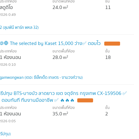
ประเภทห้อง
ขนาดพื้นที่ห้อง
ชั้น
สตูดิโอ
24.0
11
2
m
2026 0:49
 (ลุมพินี พาร์ค พหล 32)
ี@🛑 The selected by Kaset 15,000 ว่าง✅ ตอบไว
ประเภทห้อง
ขนาดพื้นที่ห้อง
ชั้น
1 ห้องนอน
28.0
18
2
m
2026 0:10
gamwongwan (เดอะ ซีเล็คเต็ด เกษตร - งามวงศ์วาน)
 ศรีปทุม BTS-บางบัว ลาดยาว เขต จตุจักร กรุงเทพ CX-159506 ✅
 ตอบทันที ทีมงานมืออาชีพ ✅ 🔥🔥🔥
ประเภทห้อง
ขนาดพื้นที่ห้อง
ชั้น
1 ห้องนอน
35.0
2
2
m
2026 0:05
รีปทุม)