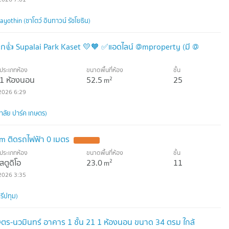
othin (ชาโตว์ อินทาวน์ รัชโยธิน)
าก👍 Supalai Park Kaset 💛🧡 ✅แอดไลน์ @mproperty (มี @
ประเภทห้อง
ขนาดพื้นที่ห้อง
ชั้น
1 ห้องนอน
52.5
25
2
m
2026 6:29
าลัย ปาร์ค เกษตร)
tum ติดรถไฟฟ้า 0 เมตร
ประเภทห้อง
ขนาดพื้นที่ห้อง
ชั้น
สตูดิโอ
23.0
11
2
m
2026 3:35
รีปทุม)
กษตร-นวมินทร์ อาคาร 1 ชั้น 21 1 ห้องนอน ขนาด 34 ตรม ใกล้