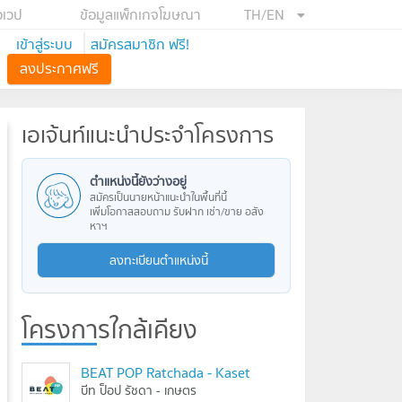
อเวป
ข้อมูลแพ็กเกจโฆษณา
TH/EN
เข้าสู่ระบบ
สมัครสมาชิก ฟรี!
ลงประกาศฟรี
เอเจ้นท์แนะนำประจำโครงการ
ตำแหน่งนี้ยังว่างอยู่
สมัครเป็นนายหน้าแนะนำในพื้นที่นี้
เพิ่มโอกาสสอบถาม รับฝาก เช่า/ขาย อสัง
หาฯ
ลงทะเบียนตำแหน่งนี้
โครงการใกล้เคียง
BEAT POP Ratchada - Kaset
บีท ป็อป รัชดา - เกษตร