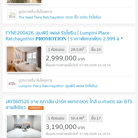
The Seed Terre Ratchayothin (เดอะ ซี้ด เตร์เร รัชโยธิน)
FYNE200426 :ลุมพินี เพลส รัชโยธิน | Lumpini Place
Ratchayothin 𝐏𝐑𝐎𝐌𝐎𝐓𝐈𝐎𝐍 | ราคาพิเศษเพียง 2.999 ล.*
UPDATE !
2
m
1 ห้องนอน
28.0
ชั้น
19
2,999,000
บาท
07/08/2026 14:19:54
Lumpini Place Ratchayothin (ลุมพินี เพลส รัชโยธิน)
JAY060526 ขาย ศุภาลัย ปาร์ค แยกเกษตร ใกล้ ม.เกษตร และ BTS
สายสีเขียว
UPDATE !
2
m
1 ห้องนอน
50.4
ชั้น
17
3,190,000
บาท
07/08/2026 14:19:53