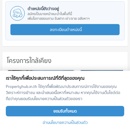
ตำแหน่งนี้ยังว่างอยู่
สมัครเป็นนายหน้าแนะนำในพื้นที่นี้
เพิ่มโอกาสสอบถาม รับฝาก เช่า/ขาย อสังหาฯ
ลงทะเบียนตำแหน่งนี้
โครงการใกล้เคียง
เราใช้คุกกี้เพื่อประสบการณ์ที่ดีที่สุดของคุณ
Propertyhub.in.th ใช้คุกกี้เพื่อพัฒนาประสบการณ์การใช้งานของคุณ
วิเคราะห์การเข้าชม และนำเสนอเนื้อหาที่เหมาะสม หากคุณใช้งานเว็บไซต์ต่อ
ถือว่าคุณยอมรับนโยบายความเป็นส่วนตัวของเรา
PYNN Kaset
Chateau In Town Kaset Campus
ยอมรับทั้งหมด
พินน์ เกษตร
ชาโตว์ อินทาวน์ เกษตร แคมปัส
จตุจักร กรุงเทพมหานคร
จตุจักร กรุงเทพมหานคร
อ่านนโยบายความเป็นส่วนตัว
เช่า
เช่า