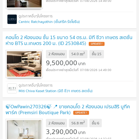
07/08/2026 14:49:00
Centric Ratchayothin (เซ็นทริค รัชโยธิน)
คอนโด 2 ห้องนอน ชั้น 15 ขนาด 54 ตร.ม. มิที ชีวา เกษตร สเตชั่น
ห่าง BTS ม.เกษตร 200 ม. (ID 2530845)
UPDATE !
2
m
2 ห้องนอน
54.0
ชั้น
15
9,500,000
บาท
07/08/2026 14:49:00
Miti Chiva Kaset Station (มิติ ชีวา เกษตร สเตชั่น)
🍃OwPawin270326🍃 📍 ขายคอนโด 2 ห้องนอน เปรมสิริ บูทีค
พาร์ค (Premsiri Boutique Park)
UPDATE !
2
m
2 ห้องนอน
56.8
ชั้น
6
3,290,000
บาท
07/08/2026 14:32:07