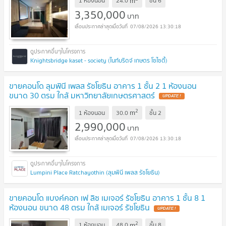
m
1 ห้องนอน
24.0
ชั้น
6
3,350,000
บาท
07/08/2026 13:30:18
Knightsbridge kaset - society (ไนท์บริดจ์ เกษตร โซไซตี้)
ขายคอนโด ลุมพินี เพลส รัชโยธิน อาคาร 1 ชั้น 2 1 ห้องนอน
ขนาด 30 ตรม ใกล้ มหาวิทยาลัยเกษตรศาสตร์
UPDATE !
2
m
1 ห้องนอน
30.0
ชั้น
2
2,990,000
บาท
07/08/2026 13:30:18
Lumpini Place Ratchayothin (ลุมพินี เพลส รัชโยธิน)
ขายคอนโด แบงค์คอก เฟ ลิซ เมเจอร์ รัชโยธิน อาคาร 1 ชั้น 8 1
ห้องนอน ขนาด 48 ตรม ใกล้ เมเจอร์ รัชโยธิน
UPDATE !
2
m
1 ห้องนอน
48.0
ชั้น
8