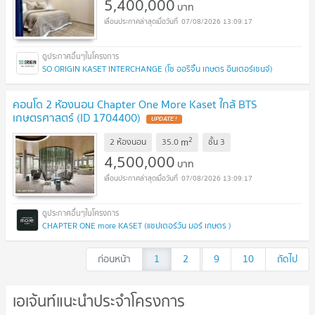
5,400,000
บาท
07/08/2026 13:09:17
SO ORIGIN KASET INTERCHANGE (โซ ออริจิ้น เกษตร อินเตอร์เชนจ์)
คอนโด 2 ห้องนอน Chapter One More Kaset ใกล้ BTS
เกษตรศาสตร์ (ID 1704400)
UPDATE !
2
m
2 ห้องนอน
35.0
ชั้น
3
4,500,000
บาท
07/08/2026 13:09:17
CHAPTER ONE more KASET (แชปเตอร์วัน มอร์ เกษตร )
ก่อนหน้า
1
2
...
9
10
ถัดไป
เอเจ้นท์แนะนำประจำโครงการ