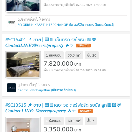
07/08/2026 17:00:18
SO ORIGIN KASET INTERCHANGE (โซ ออริจิ้น เกษตร อินเตอร์เชนจ์)
#SC15401 📌 ขาย | 🟦🟨 เซ็นทริค รัชโยธิน 🟩💬
𝑪𝒐𝒏𝒕𝒂𝒄𝒕𝑳𝑰𝑵𝑬:@𝒔𝒆𝒄𝒓𝒆𝒕𝒑𝒓𝒐𝒑𝒆𝒓𝒕𝒚 🔥✨
UPDATE !
2
m
1 ห้องนอน
35.3
ชั้น
20
7,820,000
บาท
07/08/2026 15:09:00
Centric Ratchayothin (เซ็นทริค รัชโยธิน)
#SC13515​​ 📌 ขาย | 🟦🟨เดอะ วอเตอร์ฟอร์ด รอยัล สูท​🟥🟩💬
𝑪𝒐𝒏𝒕𝒂𝒄𝒕 𝑳𝑰𝑵𝑬: @𝒔𝒆𝒄𝒓𝒆𝒕𝒑𝒓𝒐𝒑𝒆𝒓𝒕𝒚 🔥✨
UPDATE !
2
m
1 ห้องนอน
60.1
ชั้น
7
3,350,000
บาท