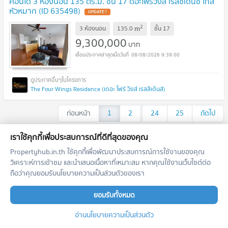
คอนโด 3 ห้องนอน 135 ตร.ม. ชั้น 17 ดิอะโฟร์วิงส์ เรสซิเดนซ์ ใกล้
หัวหมาก (ID 635498)
2
m
3 ห้องนอน
135.0
ชั้น
17
9,300,000
บาท
08/08/2026 9:39:00
The Four Wings Residence (เดอะ โฟร์ วิงส์ เรสสิเด้นส์)
ก่อนหน้า
1
2
...
24
25
ถัดไป
เราใช้คุกกี้เพื่อประสบการณ์ที่ดีที่สุดของคุณ
เอเจ้นท์แนะนำประจำโครงการ
Propertyhub.in.th ใช้คุกกี้เพื่อพัฒนาประสบการณ์การใช้งานของคุณ
วิเคราะห์การเข้าชม และนำเสนอเนื้อหาที่เหมาะสม หากคุณใช้งานเว็บไซต์ต่อ
ตำแหน่งนี้ยังว่างอยู่
ถือว่าคุณยอมรับนโยบายความเป็นส่วนตัวของเรา
สมัครเป็นนายหน้าแนะนำในพื้นที่นี้
เพิ่มโอกาสสอบถาม รับฝาก เช่า/ขาย อสังหาฯ
ยอมรับทั้งหมด
ลงทะเบียนตำแหน่งนี้
อ่านนโยบายความเป็นส่วนตัว