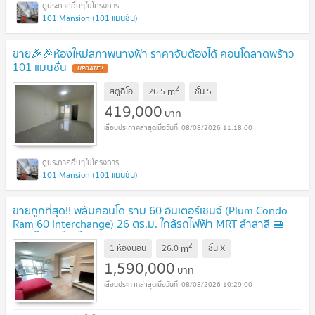
101 Mansion (101 แมนชั่น)
ขาย🎉🎉ห้องใหม่สภาพนางฟ้า ราคาจับต้องได้ คอนโดลาดพร้าว
101 แมนชั่น
2
m
สตูดิโอ
26.5
ชั้น
5
419,000
บาท
08/08/2026 11:18:00
101 Mansion (101 แมนชั่น)
ขายถูกที่สุด!! พลัมคอนโด ราม 60 อินเตอร์เชนจ์ (Plum Condo
Ram 60 Interchange) 26 ตร.ม. ใกล้รถไฟฟ้า MRT ลำสาลี 🚝
✨สนใจแอดไลน์ไอดี @480kttgd
2
m
1 ห้องนอน
26.0
ชั้น
X
1,590,000
บาท
08/08/2026 10:29:00