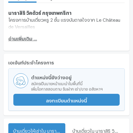
นาราสิริ วิคตัวร์ กรุงเทพกรีฑา
โครงการบ้านเดี่ยวหรู 2 ชั้น แรงบันดาลใจจาก Le Château
de Versailles ​
ที่สุดแห่งความสง่างามจากยุคพระเจ้าหลุยส์ที่ 14 โดดเด่นด้วย
อ่านเพิ่มเติม ...
รายละเอียดอันประณีตในทุกๆ ด้าน ​
โดยหยิบยกน้ำพุแห่งอพอลโล่ (Apollo Fountain) เทพผู้ถือ
ครองดวงอาทิตย์อันทรงพลัง​
มาสร้างเป็นปฏิมากรรมแห่งสัญญะ สะท้อนถึงบ้านที่เป็นชัยชนะที่
เอเจ้นท์ประจำโครงการ
สง่างามในแบบคุณ ​
ส่วนกลางของโครงการออกแบบมาอย่างอลังการตั้งแต่ทาง
ตำแหน่งนี้ยังว่างอยู่
เข้า จนถึงพื้นที่สวนกว่า 5 ไร่
สมัครเป็นนายหน้าแนะนำในพื้นที่นี้
สะท้อนภาพความหรูหราและใส่ใจในทุกรายละเอียด Main Gate
เพิ่มโอกาสสอบถาม รับฝาก เช่า/ขาย อสังหาฯ
ขนาดใหญ่
ลงทะเบียนตำแหน่งนี้
กว้างกว่า 140 เมตร แรงบันดาลใจจากยุคทองฝรั่งเศส
ในฉบับพระราชวังแวร์ซาย
เริ่ม 65-120 ล้านบาท*
การเดินทางสะดวก
ถนนศรีนครินทร์-ร่มเกล้า
ถนนกรุงเทพกรีฑา
บ้านเดี่ยวให้เช่าใน นาราสิริ วิคตัวร์ กรุงเทพกรีฑา
บ้านเดี่ยวใน นาราสิริ วิคตัวร์ กรุงเทพกรีฑา