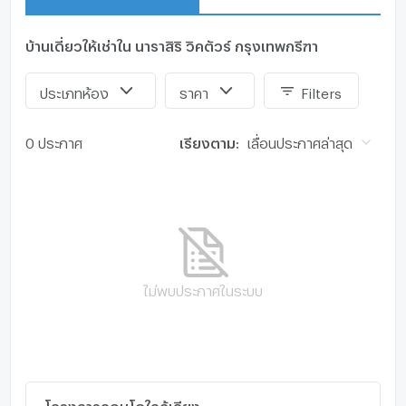
ถนนศรีนครินทร์
ทางด่วนศรีรัช
บ้านเดี่ยวให้เช่าใน นาราสิริ วิคตัวร์ กรุงเทพกรีฑา
มอเตอร์เวย์ กรุงเทพ-ชลบุรี
ทางด่วนกาญจนาภิเษก
รถไฟฟ้าสายสีเหลือง
ประเภทห้อง
ราคา
Filters
รถไฟฟ้าสายสีส้ม
ARL หัวหมาก
0 ประกาศ
เรียงตาม:
เลื่อนประกาศล่าสุด
ใกล้แหล่งอำนวยความสะดวก
The Promenade
แฟชั่นไอส์แลนด์
Festival Walk
คริสตัลพาร์ค
CDC
ร.พ.สินแพทย์
ไม่พบประกาศในระบบ
ร.พ.เปาโลLittle Walk กรุงเทพกรีฑา
The Park กรุงเทพกรีฑา
Market Place กรุงเทพกรีฑา
The Mall บางกะปิ
Makro ลาดพร้าว
Lotus’s บางกะปิ
โครงการคอนโดใกล้เคียง