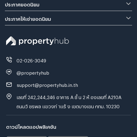
ประกาศยอดนิยม
ประกาศให้เช่ายอดนิยม
02-026-3049
@propertyhub
support@propertyhub.in.th
เลขที่ 242,244,246 อาคาร A ชั้ น 2 ห้ องเลขที่ A210A
ถนนวั ชรพล แขวงท่ าแร้ ง เขตบางเขน กทม. 10230
ดาวน์โหลดแอปพลิเคชัน