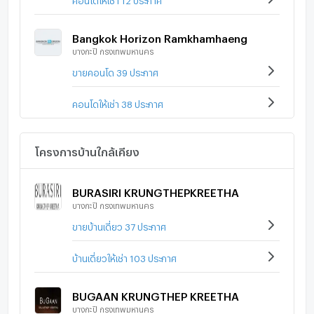
ม.อัสสัมชัญ (ABAC)
Ramkhamhaeng Advent International School
Bangkok Horizon Ramkhamhaeng
รร.รัตนโกสินทร์สมโภช ลาดกระบัง
บางกะปิ กรุงเทพมหานคร
ม.รามคำแหง
NIDA
ขายคอนโด 39 ประกาศ
Heathfield International School
รร.เตรียมอุดมศึกษาน้อมเกล้า
คอนโดให้เช่า 38 ประกาศ
รร.มินทราชินูทิศ
รร.นวมินทราชินูทิศ สตรีวิทยา 2
โครงการบ้านใกล้เคียง
International Montessori Center (IMC)
รร.เทพศิรินทร์ ร่มเกล้า
ม.เกษมบัณฑิต วิทยาเขตร่มเกล้า
BURASIRI KRUNGTHEPKREETHA
รร.สารสาสน์วิเทศ ร่มเกล้า
บางกะปิ กรุงเทพมหานคร
ม.เทคโนโลยีพระจอมเกล้า ลาดกระบัง
ขายบ้านเดี่ยว 37 ประกาศ
รพ.สมิติเวช ศรีนครินทร์
รพ.รามคำแหง
บ้านเดี่ยวให้เช่า 103 ประกาศ
รพ.วิภาราม
รพ.เวชธานี
BUGAAN KRUNGTHEP KREETHA
รพ.เกษมราษร์ รามคำแหง
บางกะปิ กรุงเทพมหานคร
รพ.ลาดพร้าว