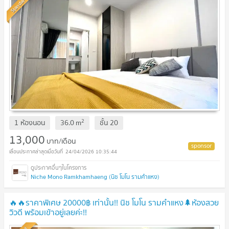
Standard
2
1 ห้องนอน
36.0
m
ชั้น
20
13,000
บาท/เดือน
24/04/2026 10:35:44
Niche Mono Ramkhamhaeng (นิช โมโน รามคำแหง)
🔥🔥ราคาพิเศษ 20000฿ เท่านั้น!! นิช โมโน รามคำแหง🌲ห้องสวย
วิวดี พร้อมเข้าอยู่เลยค่ะ!!