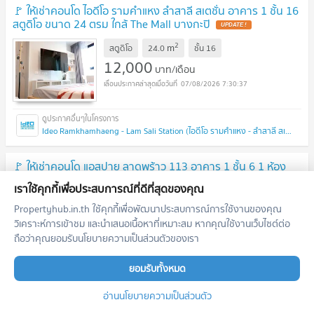
🚩 ให้เช่าคอนโด ไอดีโอ รามคำแหง ลำสาลี สเตชั่น อาคาร 1 ชั้น 16
สตูดิโอ ขนาด 24 ตรม ใกล้ The Mall บางกะปิ
2
m
สตูดิโอ
24.0
ชั้น
16
12,000
บาท/เดือน
07/08/2026 7:30:37
Ideo Ramkhamhaeng - Lam Sali Station (ไอดีโอ รามคำแหง - ลำสาลี สเตชั่น)
🚩 ให้เช่าคอนโด แอสปาย ลาดพร้าว 113 อาคาร 1 ชั้น 6 1 ห้อง
นอน ขนาด 31.00 ตรม ใกล้ เดอะมอลล์ บางกะปิ
เราใช้คุกกี้เพื่อประสบการณ์ที่ดีที่สุดของคุณ
2
m
1 ห้องนอน
31.0
ชั้น
6
Propertyhub.in.th ใช้คุกกี้เพื่อพัฒนาประสบการณ์การใช้งานของคุณ
10,000
วิเคราะห์การเข้าชม และนำเสนอเนื้อหาที่เหมาะสม หากคุณใช้งานเว็บไซต์ต่อ
บาท/เดือน
ถือว่าคุณยอมรับนโยบายความเป็นส่วนตัวของเรา
07/08/2026 7:30:37
ยอมรับทั้งหมด
Aspire Ladprao 113 (แอสปาย ลาดพร้าว 113)
อ่านนโยบายความเป็นส่วนตัว