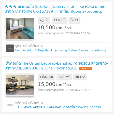
🔥🔥🔥 เช่าคอนโด ไนท์บริดจ์ คอลลาจ รามคำแหง หัวหมาก เขต
บางกะปิ กรุงเทพ CX-167189 ✅ ทักไลน์ @connexproperty
ตอบทันที ทีมงานมืออาชีพ ✅ 🔥🔥🔥
2
m
สตูดิโอ
22.0
ชั้น
22
10,500
บาท/เดือน
07/08/2026 7:33:00
Knightsbridge Collage Ramkhamhaeng (ไนท์บริดจ์ คอลลาจ รามคำแหง)
เช่าคอนโด The Origin Ladprao-Bangkapi/ดิ ออริจิ้น ลาดพร้าว-
บางกะปิ (E6809038) ID Line : @condo101
2
m
1 ห้องนอน
25.5
ชั้น
12A
15,000
บาท/เดือน
07/08/2026 7:30:57
THE ORIGIN LADPRAO - BANGKAPI (ดิ ออริจิ้น ลาดพร้าว - บางกะปิ)