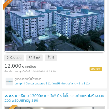
Premium
2
2 ห้องนอน
58.5
m
ชั้น
5
12,000
บาท/เดือน
10/10/2024 13:38:29
Lumpini Center Ladprao 111 (ลุมพินี เซ็นเตอร์ ลาดพร้าว 111)
🔥🔥ราคาพิเศษ 13000฿ เท่านั้น!! นิช โมโน รามคำแหง🌲ห้องสวย
วิวดี พร้อมเข้าอยู่เลยค่ะ!!