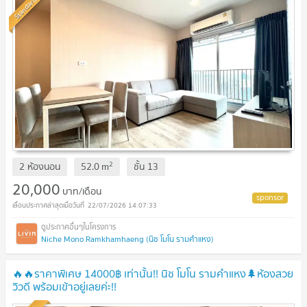
Standard
2
2 ห้องนอน
52.0
m
ชั้น
13
20,000
บาท/เดือน
22/07/2026 14:07:33
Niche Mono Ramkhamhaeng (นิช โมโน รามคำแหง)
🔥🔥ราคาพิเศษ 14000฿ เท่านั้น!! นิช โมโน รามคำแหง🌲ห้องสวย
วิวดี พร้อมเข้าอยู่เลยค่ะ!!