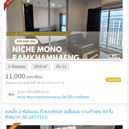
2
1 ห้องนอน
28.0
m
ชั้น
11
11,000
บาท/เดือน
03/08/2026 9:52:34
Niche Mono Ramkhamhaeng (นิช โมโน รามคำแหง)
คอนโด 2-ห้องนอน ที่ แบงค์คอก ฮอไรซอน รามคำแหง 60 ใน
หัวหมาก (ID 2477132)