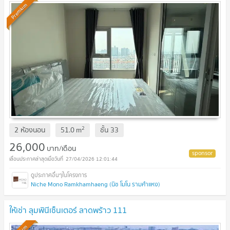
Premium
2
2 ห้องนอน
51.0
m
ชั้น
33
26,000
บาท/เดือน
27/04/2026 12:01:44
Niche Mono Ramkhamhaeng (นิช โมโน รามคำแหง)
ให้เช่า ลุมพินีเซ็นเตอร์ ลาดพร้าว 111