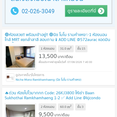
🟢ห้องสวย!! พร้อมเข้าอยู่!! 🟢นิช โมโน รามคำแหง✨1 ห้องนอน
ใกล้ MRT แยกลำสาลี สอบถาม📱ADD LINE @572aurac แอดมิน
ตอบไว✨
2
m
1 ห้องนอน
31.0
ชั้น
15
13,500
บาท/เดือน
07/08/2026 7:40:00
Niche Mono Ramkhamhaeng (นิช โมโน รามคำแหง)
🔥ด่วน ห้องไปไวมากกก Code: 26KJ3800 ให้เช่า Baan
Sukhothai Ramkhamhaeng 1-2 ✅ Add Line @kjcondo
(มี@ข้างหน้าด้วยนะคะ)
2
m
2 ห้องนอน
60.0
ชั้น
3
9,500
บาท/เดือน