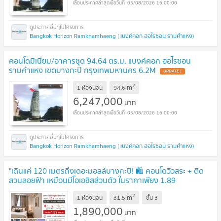
05/08/2026 16:00:00
Bangkok Horizon Ramkhamhaeng (แบงค์คอก ฮอไรซอน รามคำแหง)
คอนโดมิเนียม/อาคารชุด 94.64 ตร.ม. แบงค์คอก ฮอไรซอน
รามคำแหง เขตบางกะปิ กรุงเทพมหานคร 6.2M
UPDATE !
2
m
1 ห้องนอน
94.6
6,247,000
บาท
05/08/2026 16:00:00
Bangkok Horizon Ramkhamhaeng (แบงค์คอก ฮอไรซอน รามคำแหง)
"เดินแค่ 120 เมตรถึงเดอะมอลล์บางกะปิ! 🛍️ คอนโดวิวสระ + ติด
สวนลอยฟ้า เหมือนมีโอเอซิสส่วนตัว ในราคาเพียง 1.89
ล้าน"
UPDATE !
2
m
1 ห้องนอน
31.5
ชั้น
3
1,890,000
บาท