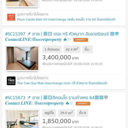
05/08/2026 15:09:00
Plum Condo Ram 60 Interchange (พลัม คอนโด ราม 60 อินเตอร์เชนจ์)
#SC15397 📌 ขาย | 🟦🟨 เดอะ ทรี หัวหมาก อินเตอร์เชนจ์ 🟩💬
𝑪𝒐𝒏𝒕𝒂𝒄𝒕𝑳𝑰𝑵𝑬:@𝒔𝒆𝒄𝒓𝒆𝒕𝒑𝒓𝒐𝒑𝒆𝒓𝒕𝒚 🔥✨
UPDATE !
2
m
1 ห้องนอน
42.4
ชั้น
-
3,400,000
บาท
05/08/2026 15:09:00
The Tree Hua Mak Interchange (เดอะ ทรี หัวหมาก อินเตอร์เชนจ์)
#SC15673 📌 ขาย | 🟦🟨ดีคอนโด รามคำแหง 64🟥🟩💬
𝑪𝒐𝒏𝒕𝒂𝒄𝒕 𝑳𝑰𝑵𝑬: @𝒔𝒆𝒄𝒓𝒆𝒕𝒑𝒓𝒐𝒑𝒆𝒓𝒕𝒚 🔥✨
UPDATE !
2
m
สตูดิโอ
29.0
ชั้น
8
1,850,000
บาท
05/08/2026 15:09:00