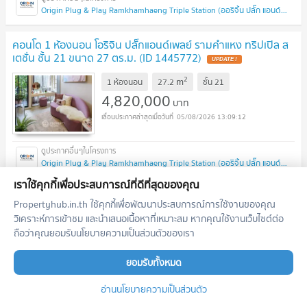
Origin Plug & Play Ramkhamhaeng Triple Station (ออริจิ้น ปลั๊ก แอนด์ เพลย์ รามคำแหง ทริปเปิ้ล สเตชั่น)
คอนโด 1 ห้องนอน โอริจิน ปลั๊กแอนด์เพลย์ รามคำแหง ทริปเปิล ส
เตชั่น ชั้น 21 ขนาด 27 ตร.ม. (ID 1445772)
UPDATE !
2
m
1 ห้องนอน
27.2
ชั้น
21
4,820,000
บาท
05/08/2026 13:09:12
Origin Plug & Play Ramkhamhaeng Triple Station (ออริจิ้น ปลั๊ก แอนด์ เพลย์ รามคำแหง ทริปเปิ้ล สเตชั่น)
เราใช้คุกกี้เพื่อประสบการณ์ที่ดีที่สุดของคุณ
ก่อนหน้า
1
2
...
6
7
ถัดไป
Propertyhub.in.th ใช้คุกกี้เพื่อพัฒนาประสบการณ์การใช้งานของคุณ
วิเคราะห์การเข้าชม และนำเสนอเนื้อหาที่เหมาะสม หากคุณใช้งานเว็บไซต์ต่อ
ถือว่าคุณยอมรับนโยบายความเป็นส่วนตัวของเรา
เอเจ้นท์แนะนำประจำโครงการ
ยอมรับทั้งหมด
ตำแหน่งนี้ยังว่างอยู่
สมัครเป็นนายหน้าแนะนำในพื้นที่นี้
อ่านนโยบายความเป็นส่วนตัว
เพิ่มโอกาสสอบถาม รับฝาก เช่า/ขาย อสังหาฯ