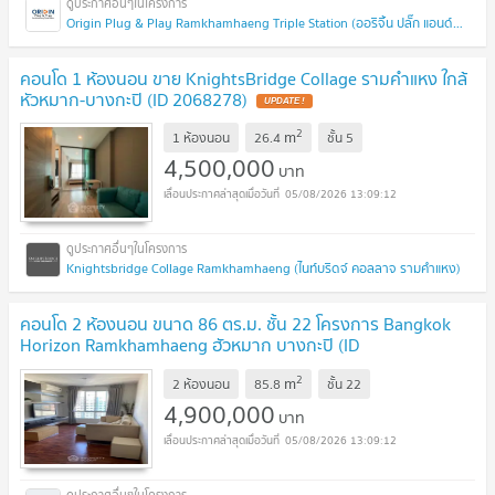
Origin Plug & Play Ramkhamhaeng Triple Station (ออริจิ้น ปลั๊ก แอนด์ เพลย์ รามคำแหง ทริปเปิ้ล สเตชั่น)
คอนโด 1 ห้องนอน ขาย KnightsBridge Collage รามคำแหง ใกล้
หัวหมาก-บางกะปิ (ID 2068278)
UPDATE !
2
m
1 ห้องนอน
26.4
ชั้น
5
4,500,000
บาท
05/08/2026 13:09:12
Knightsbridge Collage Ramkhamhaeng (ไนท์บริดจ์ คอลลาจ รามคำแหง)
คอนโด 2 ห้องนอน ขนาด 86 ตร.ม. ชั้น 22 โครงการ Bangkok
Horizon Ramkhamhaeng ฮัวหมาก บางกะปิ (ID
2791755)
UPDATE !
2
m
2 ห้องนอน
85.8
ชั้น
22
4,900,000
บาท
05/08/2026 13:09:12