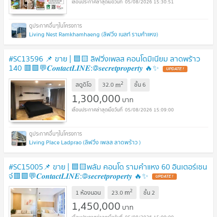
05/08/2026 15:30:51
Living Nest Ramkhamhaeng (ลิฟวิ่ง เนสท์ รามคำแหง)
#SC13596 📌 ขาย | 🟦🟨 ลิฟวิ่งเพลส คอนโดมิเนียม ลาดพร้าว
140 🟥🟩💬𝑪𝒐𝒏𝒕𝒂𝒄𝒕𝑳𝑰𝑵𝑬:@𝒔𝒆𝒄𝒓𝒆𝒕𝒑𝒓𝒐𝒑𝒆𝒓𝒕𝒚 🔥✨
UPDATE !
2
m
สตูดิโอ
32.0
ชั้น
6
1,300,000
บาท
05/08/2026 15:09:00
Living Place Ladprao (ลิฟวิ่ง เพลส ลาดพร้าว )
#SC15005📌 ขาย | 🟦🟨พลัม คอนโด รามคำแหง 60 อินเตอร์เชน
จ์🟥🟩💬𝑪𝒐𝒏𝒕𝒂𝒄𝒕𝑳𝑰𝑵𝑬:@𝒔𝒆𝒄𝒓𝒆𝒕𝒑𝒓𝒐𝒑𝒆𝒓𝒕𝒚 🔥✨
UPDATE !
2
m
1 ห้องนอน
23.0
ชั้น
2
1,450,000
บาท