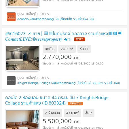
dcondo Ramkhamhaeng 64 (ดีคอนโด รามคำแหง 64)
#SC16023 📌 ขาย | 🟦🟨ไนท์บริดจ์ คอลลาจ รามคำแหง🟥🟩💬
𝑪𝒐𝒏𝒕𝒂𝒄𝒕𝑳𝑰𝑵𝑬:@𝒔𝒆𝒄𝒓𝒆𝒕𝒑𝒓𝒐𝒑𝒆𝒓𝒕𝒚 🔥✨
NEW !
2
m
สตูดิโอ
24.0
ชั้น
11
2,770,000
บาท
05/08/2026 15:09:00
Knightsbridge Collage Ramkhamhaeng (ไนท์บริดจ์ คอลลาจ รามคำแหง)
คอนโด 2 ห้องนอน ขนาด 44 ตร.ม. ชั้น 7 KnightsBridge
Collage รามคำแหง (ID 803324)
UPDATE !
2
m
2 ห้องนอน
43.6
ชั้น
7
5,500,000
บาท
05/08/2026 14:49:00