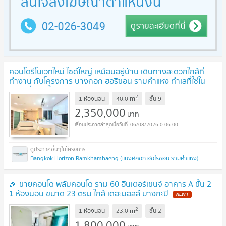
คอนโดรีโนเวทใหม่ ไซด์ใหญ่ เหมือนอยู่บ้าน เดินทางสะดวกใกล้ที่
ทำงาน กับโครงการ บางกอก ฮอริซอน รามคำแหง ทำเลที่ใช่ใน
ราคาที่คุณเอื้อมถึง 2.35 ล้าน
UPDATE !
2
m
1 ห้องนอน
40.0
ชั้น
9
2,350,000
บาท
06/08/2026 0:06:00
Bangkok Horizon Ramkhamhaeng (แบงค์คอก ฮอไรซอน รามคำแหง)
🎉 ขายคอนโด พลัมคอนโด ราม 60 อินเตอร์เชนจ์ อาคาร A ชั้น 2
1 ห้องนอน ขนาด 23 ตรม ใกล้ เดอะมอลล์ บางกะปิ
NEW !
2
m
1 ห้องนอน
23.0
ชั้น
2
1,800,000