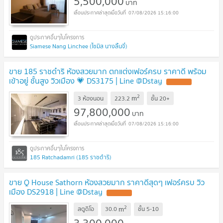
5,500,000
บาท
07/08/2026 15:16:00
Siamese Nang Linchee (ไซมิส นางลิ้นจี่)
ขาย 185 ราชดำริ ห้องสวยมาก ตกแต่งเฟอร์ครบ ราคาดี พร้อม
เข้าอยู่ ชั้นสูง วิวเมือง 💗 DS3175 | Line @Dstay
UPDATE !
2
m
3 ห้องนอน
223.2
ชั้น
20+
97,800,000
บาท
07/08/2026 15:16:00
185 Ratchadamri (185 ราชดำริ)
ขาย Q House Sathorn ห้องสวยมาก ราคาดีสุดๆ เฟอร์ครบ วิว
เมือง DS2918 | Line @Dstay
UPDATE !
2
m
สตูดิโอ
30.0
ชั้น
5-10
3,300,000