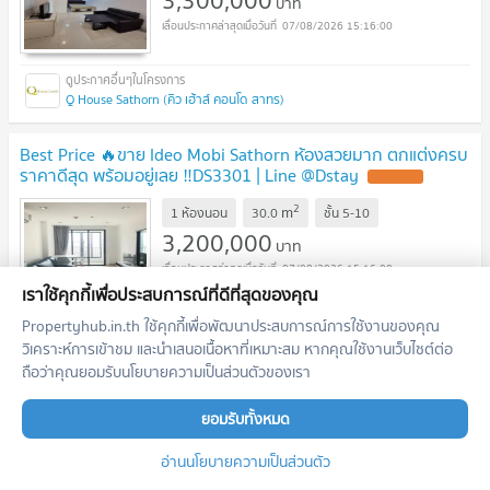
บาท
07/08/2026 15:16:00
Q House Sathorn (คิว เฮ้าส์ คอนโด สาทร)
Best Price 🔥ขาย Ideo Mobi Sathorn ห้องสวยมาก ตกแต่งครบ
ราคาดีสุด พร้อมอยู่เลย ‼️DS3301 | Line @Dstay
UPDATE !
2
m
1 ห้องนอน
30.0
ชั้น
5-10
3,200,000
บาท
07/08/2026 15:16:00
เราใช้คุกกี้เพื่อประสบการณ์ที่ดีที่สุดของคุณ
Propertyhub.in.th ใช้คุกกี้เพื่อพัฒนาประสบการณ์การใช้งานของคุณ
IDEO Mobi Sathorn (ไอดีโอ โมบิ สาทร)
วิเคราะห์การเข้าชม และนำเสนอเนื้อหาที่เหมาะสม หากคุณใช้งานเว็บไซต์ต่อ
ถือว่าคุณยอมรับนโยบายความเป็นส่วนตัวของเรา
Best Price ✨ขาย Supalai Lite Sathorn-Charoenrat ห้องสวย
ตกแต่งครบ ราคาดีมาก พร้อมเข้าอยู่ DS3426 | Line
ยอมรับทั้งหมด
@Dstay
UPDATE !
2
m
1 ห้องนอน
35.0
ชั้น
5-10
อ่านนโยบายความเป็นส่วนตัว
2,400,000