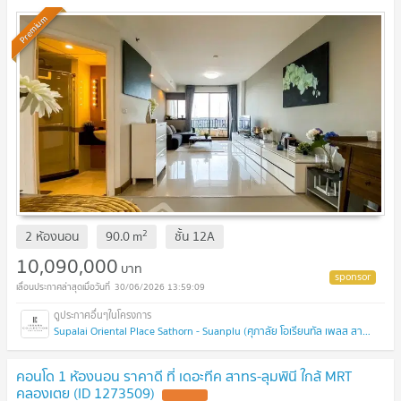
Premium
2
2 ห้องนอน
90.0
m
ชั้น
12A
10,090,000
บาท
30/06/2026 13:59:09
Supalai Oriental Place Sathorn - Suanplu (ศุภาลัย โอเรียนทัล เพลส สาทร - สวนพลู)
คอนโด 1 ห้องนอน ราคาดี ที่ เดอะทีค สาทร-ลุมพินี ใกล้ MRT
คลองเตย (ID 1273509)
UPDATE !