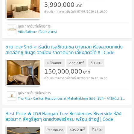
3,990,000
บาท
07/08/2026 15:16:00
Villa Sathorn (วิลล่า สาทร)
ขาย เดอะ ริทซ์-คาร์ลตัน เรสซิเดนเซส บางกอก ห้องสวยตกแต่ง
สไตล์ลัคชู ชั้นสูง วิวเมือง ราคาดีมาก เลี้ยงสัตว์ได้ !! | Code
DS1464 Line: @Dstay
UPDATE !
2
m
4 ห้องนอน
272.7
ชั้น
40+
150,000,000
บาท
07/08/2026 15:16:00
The Ritz - Carlton Residences at MahaNakhon (เดอะ ริซท์ - คาร์ลตัน เรสซิเดนเซส แอท มหานคร)
Best Price 🔥 ขาย Banyan Tree Residences Riverside ห้อง
สวยมาก ลัคชูรี่สุดๆ ตกแต่งเฟอร์ครบ พร้อมเข้าอยู่ | Code
DS2178 Line : @Dstay
UPDATE !
2
m
Penthouse
505.2
ชั้น
30+