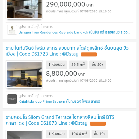
290,000,000
บาท
07/08/2026 15:16:00
Banyan Tree Residences Riverside Bangkok (บันยัน ทรี เรสซิเดนซ์ ริเวอร์ไซด์ กรุงเทพ)
ขาย ไนท์บริดจ์ ไพร์ม สาทร สวยมาก สไตล์ดูเพล็กซ์ ชั้นบนสุด วิว
เมือง | Code DS1723 Line : @Dstay
UPDATE !
2
m
1 ห้องนอน
59.5
ชั้น
40+
8,800,000
บาท
07/08/2026 15:16:00
Knightsbridge Prime Sathorn (ไนท์บริดจ์ ไพร์ม สาทร)
ขายคอนโด Silom Grand Terrace ใจกลางสีลม ใกล้ BTS
ศาลาแดง | Code DS1873 Line : @Dstay
UPDATE !
2
m
1 ห้องนอน
104.4
ชั้น
10+