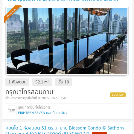
original contract price. 🔥 BEST DEAL🔥
UPDATE !
Premium
2
1 ห้องนอน
52.1
m
ชั้น
18
กรุณาโทรสอบถาม
07/08/2026 5:03:49
EI8HTEEN SEVEN (เอททีน เซเว่น )
คอนโด 1 ห้องนอน 51 ตร.ม. ขาย Blossom Condo @ Sathorn-
Charoenrat ใกล้ BTS สุรศักดิ์ (ID 3066177)