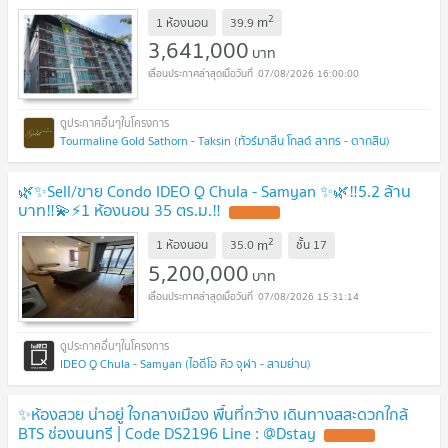
2
m
1 ห้องนอน
39.9
3,641,000
บาท
07/08/2026 16:00:00
Tourmaline Gold Sathorn - Taksin (ทัวร์มาลีน โกลด์ สาทร - ตากสิน)
🌿✨Sell/ขาย Condo IDEO Q Chula - Samyan ✨🌿‼️5.2 ล้าน
บาท‼️💫⚡️1 ห้องนอน 35 ตร.ม.‼️
UPDATE !
2
m
1 ห้องนอน
35.0
ชั้น
17
5,200,000
บาท
07/08/2026 15:31:14
IDEO Q Chula - Samyan (ไอดีโอ คิว จุฬา - สามย่าน)
✨ห้องสวย น่าอยู่ ใจกลางเมือง พื้นที่กว้าง เดินทางสสะดวกใกล้
BTS ช่องนนทรี | Code DS2196 Line : @Dstay
UPDATE !