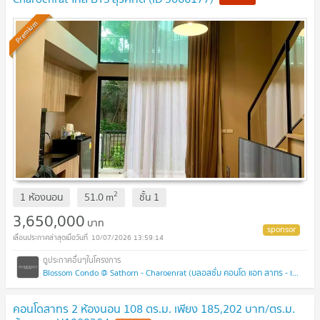
UPDATE !
Premium
2
1 ห้องนอน
51.0
m
ชั้น
1
3,650,000
บาท
10/07/2026 13:59:14
Blossom Condo @ Sathorn - Charoenrat (บลอสซั่ม คอนโด แอท สาทร - เจริญราษฎร์)
คอนโดสาทร 2 ห้องนอน 108 ตร.ม. เพียง 185,202 บาท/ตร.ม.