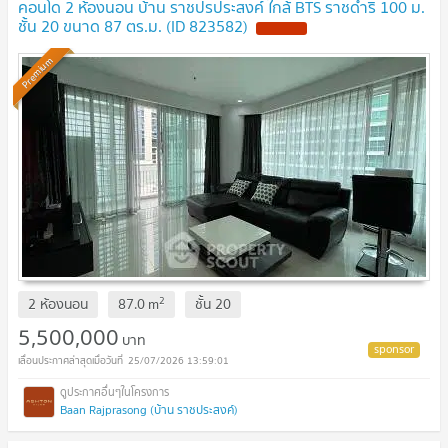
คอนโด 2 ห้องนอน บ้าน ราชปรประสงค์ ใกล้ BTS ราชดำริ 100 ม.
ชั้น 20 ขนาด 87 ตร.ม. (ID 823582)
UPDATE !
Premium
2
2 ห้องนอน
87.0
m
ชั้น
20
5,500,000
บาท
25/07/2026 13:59:01
Baan Rajprasong (บ้าน ราชประสงค์)