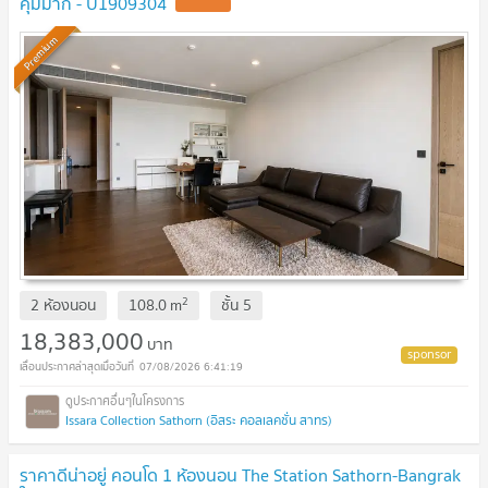
คุ้มมาก - U1909304
UPDATE !
Premium
2
2 ห้องนอน
108.0
m
ชั้น
5
18,383,000
บาท
07/08/2026 6:41:19
Issara Collection Sathorn (อิสระ คอลเลคชั่น สาทร)
ราคาดีน่าอยู่ คอนโด 1 ห้องนอน The Station Sathorn-Bangrak