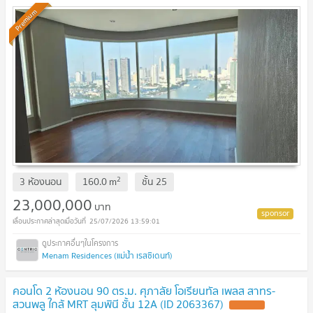
Premium
2
3 ห้องนอน
160.0
m
ชั้น
25
23,000,000
บาท
25/07/2026 13:59:01
Menam Residences (แม่น้ำ เรสซิเดนท์)
คอนโด 2 ห้องนอน 90 ตร.ม. ศุภาลัย โอเรียนทัล เพลส สาทร-
สวนพลู ใกล้ MRT ลุมพินี ชั้น 12A (ID 2063367)
UPDATE !