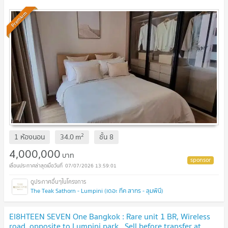
Premium
2
1 ห้องนอน
34.0
m
ชั้น
8
4,000,000
บาท
07/07/2026 13:59:01
The Teak Sathorn - Lumpini (เดอะ ทีค สาทร - ลุมพินี)
EI8HTEEN SEVEN One Bangkok : Rare unit 1 BR, Wireless
road, opposite to Lumpini park . Sell before transfer at