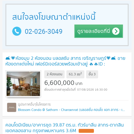
🛋️💗ห้องมุม 2 ห้องนอน บลอสซัม สาทร เจริญราษฎร์💗🛋️ ขาย
ห้องตกแต่งใหม่ เฟอร์นิเจอร์สวยพร้อมเข้าอยู่ 🔥🔥ID :
@471ovhib 📲
UPDATE !
2
m
2 ห้องนอน
61.3
ชั้น
3
6,600,000
บาท
07/08/2026 16:30:00
Blossom Condo @ Sathorn - Charoenrat (บลอสซั่ม คอนโด แอท สาทร - เจริญราษฎร์)
คอนโดมิเนียม/อาคารชุด 39.87 ตร.ม. ทัวร์มาลีน สาทร-ตากสิน
เขตคลองสาน กรุงเทพมหานคร 3.6M
UPDATE !