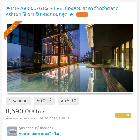
🔥MD-26066676 Rare Item ห้องสวย ราคาต่ำกว่าตลาด
Ashton Silom รีบจองก่อนหลุด 🔥
NEW !
Premium
2
1 ห้องนอน
50.0
m
ชั้น
5-10
8,690,000
บาท
07/08/2026 9:40:17
Ashton Silom (แอชตัน สีลม)