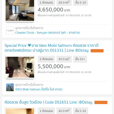
2
m
1 ห้องนอน
26.0
ชั้น
5-10
4,650,000
บาท
07/08/2026 15:16:00
Chapter Chula - Samyan (แชปเตอร์ จุฬา - สามย่าน)
Special Price 💗ขาย Ideo Mobi Sathorn ห้องสวย ราคาดี
ตกแต่งเฟอร์ครบ น่าอยู่มาก DS1331 | Line @Dstay
UPDATE !
2
m
2 ห้องนอน
43.0
ชั้น
15+
5,500,000
บาท
07/08/2026 15:16:00
IDEO Mobi Sathorn (ไอดีโอ โมบิ สาทร)
ห้องสวย ชั้นสูง วิวเมือง I Code DS1651 Line :@Dstay
UPDATE !
2
m
1 ห้องนอน
42.0
ชั้น
5-10