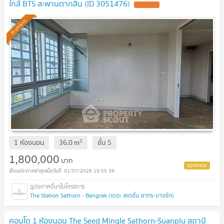
ใกล้ BTS สะพานตากสิน (ID 3051476)
UPDATE !
Premium
2
1 ห้องนอน
36.0
m
ชั้น
5
1,800,000
บาท
01/07/2026 19:55:39
The Station Sathorn - Bangrak (เดอะ สเตชั่น สาทร-บางรัก)
คอนโด 1 ห้องนอน The Seed Mingle Sathorn-Suanplu สถานี