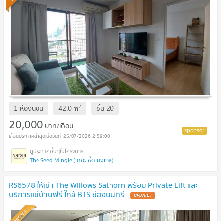
2
1 ห้องนอน
42.0
m
ชั้น
20
20,000
บาท/เดือน
25/07/2026 2:59:00
The Seed Mingle (เดอะ ซี้ด มิงเกิล)
RS6578 ให้เช่า The Willows Sathorn พร้อม Private Lift และ
บริการแม่บ้านฟรี ใกล้ BTS ช่องนนทรี
Standard