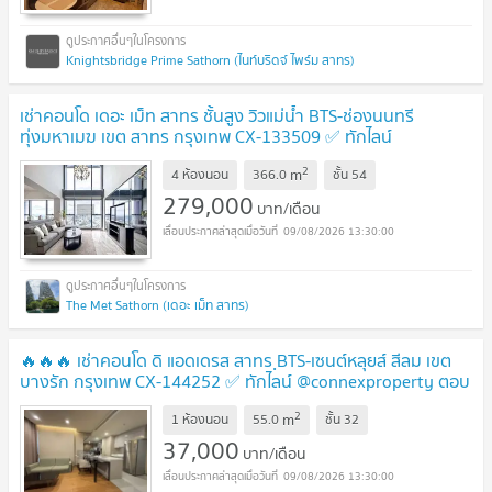
Knightsbridge Prime Sathorn (ไนท์บริดจ์ ไพร์ม สาทร)
เช่าคอนโด เดอะ เม็ท สาทร ชั้นสูง วิวแม่น้ำ BTS-ช่องนนทรี
ทุ่งมหาเมฆ เขต สาทร กรุงเทพ CX-133509 ✅ ทักไลน์
@connexproperty ตอบทันที ทีมงานมืออาชีพ ✅
2
m
4 ห้องนอน
366.0
ชั้น
54
279,000
บาท/เดือน
09/08/2026 13:30:00
The Met Sathorn (เดอะ เม็ท สาทร)
🔥🔥🔥 เช่าคอนโด ดิ แอดเดรส สาทร ฺBTS-เซนต์หลุยส์ สีลม เขต
บางรัก กรุงเทพ CX-144252 ✅ ทักไลน์ @connexproperty ตอบ
ทันที ทีมงานมืออาชีพ ✅ 🔥🔥🔥
2
m
1 ห้องนอน
55.0
ชั้น
32
37,000
บาท/เดือน
09/08/2026 13:30:00