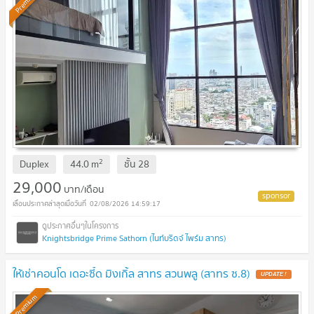
Premium
2
Duplex
44.0
m
ชั้น
28
29,000
บาท/เดือน
02/08/2026 14:59:17
Knightsbridge Prime Sathorn (ไนท์บริดจ์ ไพร์ม สาทร)
ให้เช่าคอนโด เดอะซี้ด มิงเกิ้ล สาทร สวนพลู (สาทร ซ.8)
Premium