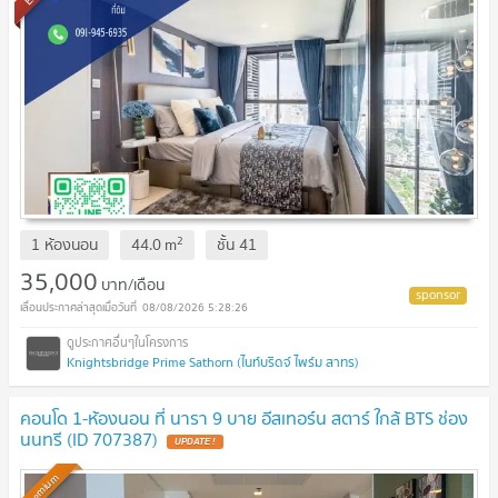
2
1 ห้องนอน
44.0
m
ชั้น
41
35,000
บาท/เดือน
08/08/2026 5:28:26
Knightsbridge Prime Sathorn (ไนท์บริดจ์ ไพร์ม สาทร)
คอนโด 1-ห้องนอน ที่ นารา 9 บาย อีสเทอร์น สตาร์ ใกล้ BTS ช่อง
นนทรี (ID 707387)
Premium