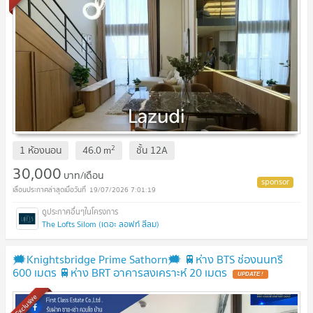
2
1 ห้องนอน
46.0
m
ชั้น
12A
30,000
บาท/เดือน
19/07/2026 7:01:19
The Lofts Silom (เดอะ ลอฟท์ สีลม)
🗯️Knightsbridge Prime Sathorn🗯️ 🚆ห่าง BTS ช่องนนทรี
600 เมตร 🚆ห่าง BRT อาคารสงเคราะห์ 20 เมตร
Exclusive