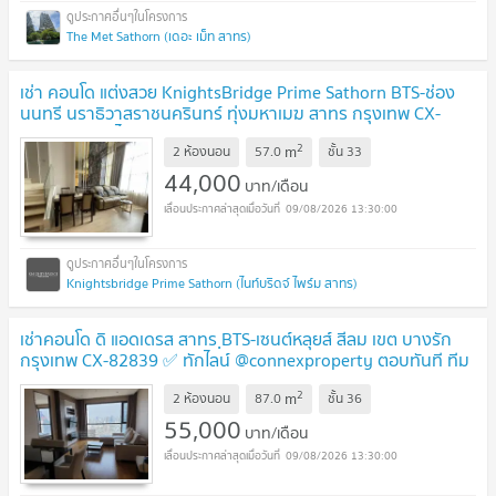
The Met Sathorn (เดอะ เม็ท สาทร)
เช่า คอนโด แต่งสวย KnightsBridge Prime Sathorn BTS-ช่อง
นนทรี นราธิวาสราชนครินทร์ ทุ่งมหาเมฆ สาทร กรุงเทพ CX-
01247 ✅ ทักไลน์ @connexproperty ตอบทันที ทีมงานมืออาชีพ
2
m
✅
2 ห้องนอน
57.0
ชั้น
33
44,000
บาท/เดือน
09/08/2026 13:30:00
Knightsbridge Prime Sathorn (ไนท์บริดจ์ ไพร์ม สาทร)
เช่าคอนโด ดิ แอดเดรส สาทร ฺBTS-เซนต์หลุยส์ สีลม เขต บางรัก
กรุงเทพ CX-82839 ✅ ทักไลน์ @connexproperty ตอบทันที ทีม
งานมืออาชีพ ✅
2
m
2 ห้องนอน
87.0
ชั้น
36
55,000
บาท/เดือน
09/08/2026 13:30:00