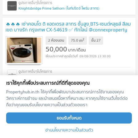
Knightsbridge Prime Sathorn (ไนท์บริดจ์ ไพร์ม สาทร)
🔥🔥🔥 เช่าคอนโด ดิ แอดเดรส สาทร ชั้นสูง ฺBTS-เซนต์หลุยส์ สีลม
เขต บางรัก กรุงเทพ CX-54619 ✅ ทักไลน์ @connexproperty
ตอบทันที ทีมงานมืออาชีพ ✅ 🔥🔥🔥
2
m
2 ห้องนอน
75.0
ชั้น
27
50,000
บาท/เดือน
09/08/2026 13:30:00
The Address Sathorn (ดิ แอดเดรส สาทร)
เราใช้คุกกี้เพื่อประสบการณ์ที่ดีที่สุดของคุณ
เช่าคอนโด ไนท์บริดจ์ ไพร์ม สาทร ดูเพล็กซ์ วิวสวย วิวแม่น้ำ BTS-
Propertyhub.in.th ใช้คุกกี้เพื่อพัฒนาประสบการณ์การใช้งานของคุณ
ช่องนนทรี ทุ่งมหาเมฆ เขต สาทร กรุงเทพ CX-162198 ✅ ทักไลน์
วิเคราะห์การเข้าชม และนำเสนอเนื้อหาที่เหมาะสม หากคุณใช้งานเว็บไซต์ต่อ
@connexproperty ตอบทันที ทีมงานมืออาชีพ ✅
ถือว่าคุณยอมรับนโยบายความเป็นส่วนตัวของเรา
2
m
1 ห้องนอน
37.0
ชั้น
42
30,000
ยอมรับทั้งหมด
บาท/เดือน
09/08/2026 13:30:00
อ่านนโยบายความเป็นส่วนตัว