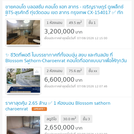
ขายคอนโด บลอสซั่ม คอนโด แอท สาทร - เจริญราษฎร์ ดูเพล็กซ์
BTS-สุรศักดิ์ ทุ่งวัดดอน เขต สาทร กรุงเทพ CX-154017 ✅ ทัก
ไลน์ @connexproperty ตอบทันที ทีมงานมืออาชีพ ✅
UPDATE !
2
m
1 ห้องนอน
49.5
ชั้น
1
3,200,000
บาท
07/08/2026 12:15:00
✨ ชีวิตที่พอดี ในบรรยากาศที่ทั้งอบอุ่น สงบ และทันสมัย ที่
Blossom Sathorn-Charoenrat คอนโดที่ออกแบบมาเพื่อให้ทุกวัน
ของคุณเต็มไปด้วยความสบาย
UPDATE !
2
m
2 ห้องนอน
75.6
ชั้น
xx
6,600,000
บาท
07/08/2026 12:07:46
ราคาสุดคุ้ม 2.65 ล้าน ✅ 1 ห้องนอน Blossom sathorn
charoenrat
UPDATE !
2
m
สตูดิโอ
30.0
ชั้น
3
2,650,000
บาท