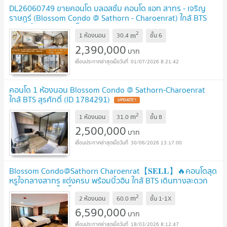
DL26060749 ขายคอนโด บลอสซั่ม คอนโด แอท สาทร - เจริญ
ราษฎร์ (Blossom Condo @ Sathorn - Charoenrat) ใกล้ BTS
สุรศักดิ์ พร้อมเข้าอยู่ โทรด่วน 0614453194 LineID
2
m
@952jdxxk
1 ห้องนอน
30.4
ชั้น
6
UPDATE !
2,390,000
บาท
01/07/2026 8:21:42
คอนโด 1 ห้องนอน Blossom Condo @ Sathorn-Charoenrat
ใกล้ BTS สุรศักดิ์ (ID 1784291)
UPDATE !
2
m
1 ห้องนอน
31.0
ชั้น
8
2,500,000
บาท
30/06/2026 13:17:00
Blossom Condo@Sathorn Charoenrat【𝐒𝐄𝐋𝐋】🔥คอนโดสุด
หรูใจกลางสาทร แต่งครบ พร้อมบิ้วอิน ใกล้ BTS เดินทางสะดวก
สุดๆ! 🔥 ติดต่อไลน์ไอดี: @hacondo
2
m
2 ห้องนอน
60.0
ชั้น
1-1X
6,590,000
บาท
18/03/2026 8:12:47