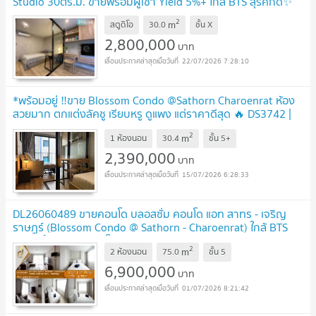
Studio 30ตร.ม. ขายพร้อมผู้เช่า Yield 5%+ ใกล้ BTS สุรศักดิ์✨
2
m
สตูดิโอ
30.0
ชั้น
X
2,800,000
บาท
22/07/2026 7:28:10
*พร้อมอยู่ ‼️ขาย Blossom Condo @Sathorn Charoenrat ห้อง
สวยมาก ตกแต่งลัคชู เรียบหรู ดูแพง แต่ราคาดีสุด 🔥 DS3742 |
Line @Dstay
2
m
1 ห้องนอน
30.4
ชั้น
5+
2,390,000
บาท
15/07/2026 6:28:33
DL26060489 ขายคอนโด บลอสซั่ม คอนโด แอท สาทร - เจริญ
ราษฎร์ (Blossom Condo @ Sathorn - Charoenrat) ใกล้ BTS
สุรศักดิ์ พร้อมเข้าอยู่ โทรด่วน 0638692663 LineID
2
m
@952jdxxk
2 ห้องนอน
75.0
ชั้น
5
UPDATE !
6,900,000
บาท
01/07/2026 8:21:42