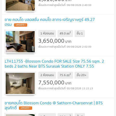
06/08/2026 2:40:00
ขาย คอนโด บลอสซั่ม คอนโด สาทร-เจริญราษฎร์ 49.27
ตรม
UPDATE !
2
m
1 ห้องนอน
49.0
ชั้น
1
3,650,000
บาท
06/08/2026 2:02:00
LTH11755 -Blossom Condo FOR SALE Size 75.56 sqm. 2
beds 2 baths Near BTS Surasak Station ONLY 7.55
MB
UPDATE !
2
m
2 ห้องนอน
75.6
ชั้น
20+
7,550,000
บาท
05/08/2026 13:15:13
ขายคอนโด Blossom Condo @ Sathorn-Charoenrat | BTS
สุรศักดิ์
UPDATE !
2