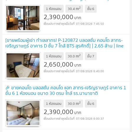
C13628
UPDATE !
2
m
1 ห้องนอน
30.4
ชั้น
6
2,390,000
บาท
07/08/2026 7:45:50
[ขายพร้อมผู้เช่า ทำเลสาทร! P-120872 บลอสซั่ม คอนโด สาทร-
เจริญราษฎร์ อาคาร D ชั้น 7 ใกล้ BTS สุรศักดิ์] | 2.65 ล้าน | line
@easythaihome 085-592-2897
UPDATE !
2
m
1 ห้องนอน
30.0
ชั้น
7
2,650,000
บาท
07/08/2026 6:40:00
🎉 ขายคอนโด บลอสซั่ม คอนโด แอท สาทร-เจริญราษฎร์ อาคาร 1
ชั้น 6 1 ห้องนอน ขนาด 30 ตรม ใกล้ รร.นานาชาติ
Shrewsbury
UPDATE !
2
m
1 ห้องนอน
30.0
ชั้น
6
2,390,000
บาท
07/08/2026 6:00:37