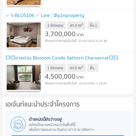
✅ S-BLOS106 ✅ Line : @p2nproperty
2
m
1 ห้องนอน
45.0
ชั้น
1
3,700,000
บาท
23/05/2025 6:20:46
💥💥ขายด่วน Blossom Condo Sathorn-Charoenrat💥💥
2
m
1 ห้องนอน
40.0
ชั้น
.
4,500,000
บาท
19/03/2025 1:16:55
เอเจ้นท์แนะนำประจำโครงการ
ตำแหน่งนี้ยังว่างอยู่
สมัครเป็นนายหน้าแนะนำในพื้นที่นี้
เพิ่มโอกาสสอบถาม รับฝาก เช่า/ขาย อสังหาฯ