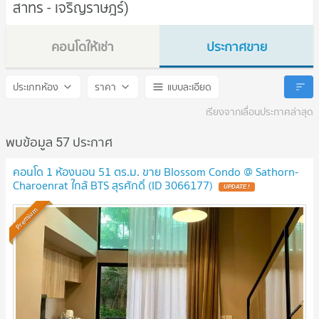
สาทร - เจริญราษฎร์)
คอนโดให้เช่า
ประกาศขาย
Blossom Condo @ Sathorn - Charoenrat
Blossom Condo @ Sathorn 
ประเภทห้อง
ราคา
แบบละเอียด
เรียงจากเลื่อนประกาศล่าสุด
พบข้อมูล 57 ประกาศ
คอนโด 1 ห้องนอน 51 ตร.ม. ขาย Blossom Condo @ Sathorn-
Charoenrat ใกล้ BTS สุรศักดิ์ (ID 3066177)
UPDATE !
Premium