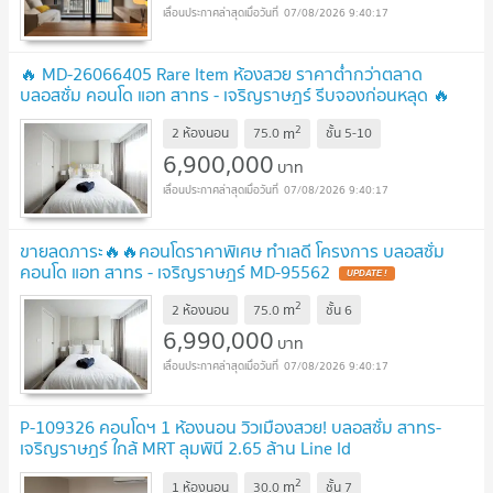
07/08/2026 9:40:17
🔥 MD-26066405 Rare Item ห้องสวย ราคาต่ำกว่าตลาด
บลอสซั่ม คอนโด แอท สาทร - เจริญราษฎร์ รีบจองก่อนหลุด 🔥
UPDATE !
2
m
2 ห้องนอน
75.0
ชั้น
5-10
6,900,000
บาท
07/08/2026 9:40:17
ขายลดภาระ🔥🔥คอนโดราคาพิเศษ ทำเลดี โครงการ บลอสซั่ม
คอนโด แอท สาทร - เจริญราษฎร์ MD-95562
UPDATE !
2
m
2 ห้องนอน
75.0
ชั้น
6
6,990,000
บาท
07/08/2026 9:40:17
P-109326 คอนโดฯ 1 ห้องนอน วิวเมืองสวย! บลอสซั่ม สาทร-
เจริญราษฎร์ ใกล้ MRT ลุมพินี 2.65 ล้าน Line Id
@easythaihome 085-592-2897
UPDATE !
2
m
1 ห้องนอน
30.0
ชั้น
7