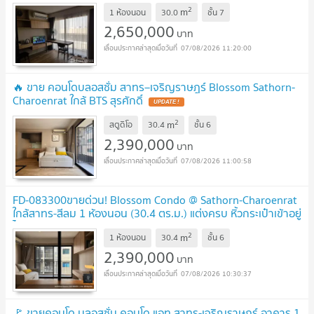
2
m
1 ห้องนอน
30.0
ชั้น
7
2,650,000
บาท
07/08/2026 11:20:00
🔥 ขาย คอนโดบลอสซั่ม สาทร–เจริญราษฎร์ Blossom Sathorn-
Charoenrat ใกล้ BTS สุรศักดิ์
UPDATE !
2
m
สตูดิโอ
30.4
ชั้น
6
2,390,000
บาท
07/08/2026 11:00:58
FD-083300ขายด่วน! Blossom Condo @ Sathorn-Charoenrat
ใกล้สาทร-สีลม 1 ห้องนอน (30.4 ตร.ม.) แต่งครบ หิ้วกระเป๋าเข้าอยู่
ได้เลย!
UPDATE !
2
m
1 ห้องนอน
30.4
ชั้น
6
2,390,000
บาท
07/08/2026 10:30:37
🚩 ขายคอนโด บลอสซั่ม คอนโด แอท สาทร-เจริญราษฎร์ อาคาร 1