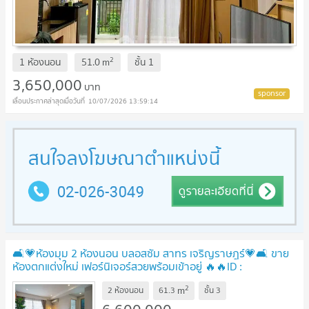
2
1 ห้องนอน
51.0
m
ชั้น
1
3,650,000
บาท
10/07/2026 13:59:14
🛋️💗ห้องมุม 2 ห้องนอน บลอสซัม สาทร เจริญราษฎร์💗🛋️ ขาย
ห้องตกแต่งใหม่ เฟอร์นิเจอร์สวยพร้อมเข้าอยู่ 🔥🔥ID :
@471ovhib 📲
UPDATE !
2
m
2 ห้องนอน
61.3
ชั้น
3