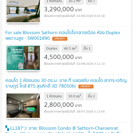
m
1 ห้องนอน
30.2
ชั้น
7
3,290,000
บาท
03/08/2026 6:03:58
For sale Blossom Sathorn คอนโดใจกลางเมือง ห้อง Duplex
เพดานสูง - SW001890
UPDATE !
2
m
Duplex
46.5
ชั้น
1
4,500,000
บาท
02/08/2026 3:11:10
คอนโด 1 ห้องนอน 30 ตร.ม. ขาย ที่ บลอสซัม คอนโด สาทร-เจริญ
ราษฎร์ ใกล้ BTS สุรศักดิ์ (ID 780506)
UPDATE !
2
m
1 ห้องนอน
30.0
ชั้น
2
2,800,000
บาท
28/07/2026 5:13:00
▚ LL187ツ ขาย: Blossom Condo @ Sathorn-Charoenrat