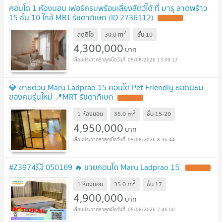
คอนโด 1 ห้องนอน เฟอร์ครบพร้อมเลี้ยงสัตว์ได้ ที่ มารุ ลาดพร้าว
15 ชั้น 10 ใกล้ MRT รัชดาภิเษก (ID 2736112)
2
m
สตูดิโอ
30.0
ชั้น
10
4,300,000
บาท
05/08/2026 13:09:12
💎 ขายด่วน Maru Ladprao 15 คอนโด Pet Friendly ยอดนิยม
ของคนรุ่นใหม่ 📍MRT รัชดาภิเษก
2
m
1 ห้องนอน
35.0
ชั้น
15-20
4,950,000
บาท
05/08/2026 8:36:44
#Z3974💥 050169 🔥 ขายคอนโด Maru Ladprao 15
2
m
1 ห้องนอน
35.0
ชั้น
17
4,900,000
บาท
05/08/2026 7:45:00