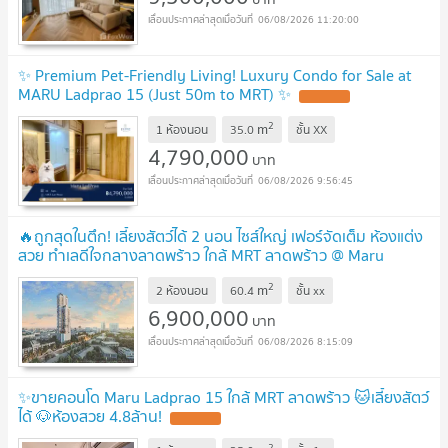
06/08/2026 11:20:00
✨ Premium Pet-Friendly Living! Luxury Condo for Sale at
MARU Ladprao 15 (Just 50m to MRT) ✨
2
m
1 ห้องนอน
35.0
ชั้น
XX
4,790,000
บาท
06/08/2026 9:56:45
🔥ถูกสุดในตึก! เลี้ยงสัตว์ได้ 2 นอน ไซส์ใหญ่ เฟอร์จัดเต็ม ห้องแต่ง
สวย ทำเลดีใจกลางลาดพร้าว ใกล้ MRT ลาดพร้าว @ Maru
Ladprao 15
2
m
2 ห้องนอน
60.4
ชั้น
xx
6,900,000
บาท
06/08/2026 8:15:09
✨ขายคอนโด Maru Ladprao 15 ใกล้ MRT ลาดพร้าว 🐱เลี้ยงสัตว์
ได้ 🐶ห้องสวย 4.8ล้าน!
2