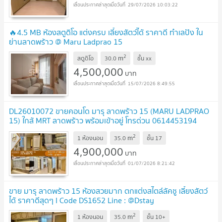
29/07/2026 10:03:22
🔥4.5 MB ห้องสตูดิโอ แต่งครบ เลี้ยงสัตว์ได้ ราคาดี ทำเลปัง ใน
ย่านลาดพร้าว @ Maru Ladprao 15
2
m
สตูดิโอ
30.0
ชั้น
xx
4,500,000
บาท
15/07/2026 8:49:55
DL26010072 ขายคอนโด มารุ ลาดพร้าว 15 (MARU LADPRAO
15) ใกล้ MRT ลาดพร้าว พร้อมเข้าอยู่ โทรด่วน 0614453194
LineID @952jdxxk
2
m
1 ห้องนอน
35.0
ชั้น
17
4,900,000
บาท
01/07/2026 8:21:42
ขาย มารุ ลาดพร้าว 15 ห้องสวยมาก ตกแต่งสไตล์ลัคชู เลี้ยงสัตว์
ได้ ราคาดีสุดๆ I Code DS1652 Line : @Dstay
2
m
1 ห้องนอน
35.0
ชั้น
10+