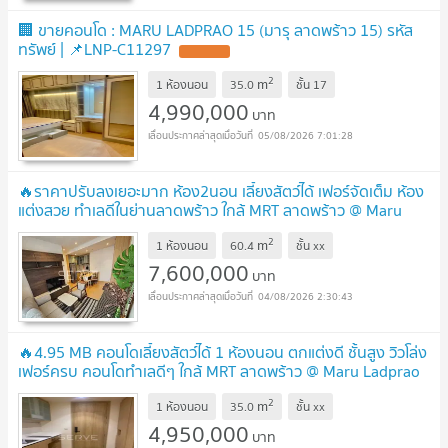
🏢 ขายคอนโด : MARU LADPRAO 15 (มารุ ลาดพร้าว 15) รหัส
ทรัพย์ | 📌LNP-C11297
2
m
1 ห้องนอน
35.0
ชั้น
17
4,990,000
บาท
05/08/2026 7:01:28
🔥ราคาปรับลงเยอะมาก ห้อง2นอน เลี้ยงสัตว์ได้ เฟอร์จัดเต็ม ห้อง
แต่งสวย ทำเลดีในย่านลาดพร้าว ใกล้ MRT ลาดพร้าว @ Maru
Ladprao 15
2
m
1 ห้องนอน
60.4
ชั้น
xx
7,600,000
บาท
04/08/2026 2:30:43
🔥4.95 MB คอนโดเลี้ยงสัตว์ได้ 1 ห้องนอน ตกแต่งดี ชั้นสูง วิวโล่ง
เฟอร์ครบ คอนโดทำเลดีๆ ใกล้ MRT ลาดพร้าว @ Maru Ladprao
15
2
m
1 ห้องนอน
35.0
ชั้น
xx
4,950,000
บาท