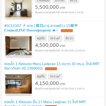
m
1 ห้องนอน
35.0
ชั้น
21
5,500,000
บาท
06/08/2026 2:00:00
#SC15307 📌 ขาย | 🟦🟨มารุ ลาดพร้าว 15🟩💬
𝑪𝒐𝒏𝒕𝒂𝒄𝒕𝑳𝑰𝑵𝑬:@𝒔𝒆𝒄𝒓𝒆𝒕𝒑𝒓𝒐𝒑𝒆𝒓𝒕𝒚 🔥✨
2
m
สตูดิโอ
30.0
ชั้น
15
4,500,000
บาท
05/08/2026 15:09:00
คอนโด 1 ห้องนอน Maru Ladprao 15 ขนาด 30 ตร.ม. ใกล้ MRT
รัชดาภิเษก (ID 2369002)
2
m
สตูดิโอ
30.0
4,150,000
บาท
05/08/2026 13:09:12
คอนโด 1 ห้องนอน ชั้น 17 Maru Ladprao 15 ใกล้ MRT