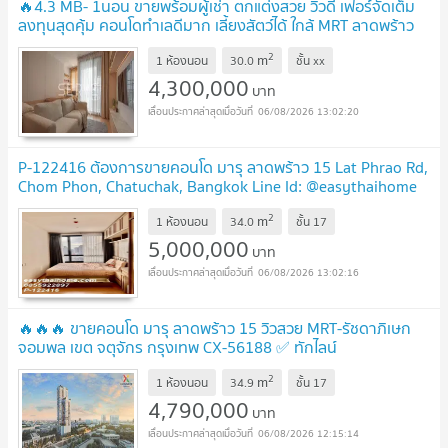
🔥4.3 MB- 1นอน ขายพร้อมผู้เช่า ตกแต่งสวย วิวดี เฟอร์จัดเต็ม
ลงทุนสุดคุ้ม คอนโดทำเลดีมาก เลี้ยงสัตว์ได้ ใกล้ MRT ลาดพร้าว
@ Maru Ladprao 15
2
m
1 ห้องนอน
30.0
ชั้น
xx
4,300,000
บาท
06/08/2026 13:02:20
P-122416 ต้องการขายคอนโด มารุ ลาดพร้าว 15 Lat Phrao Rd,
Chom Phon, Chatuchak, Bangkok Line Id: @easythaihome
085-592-2897
2
m
1 ห้องนอน
34.0
ชั้น
17
5,000,000
บาท
06/08/2026 13:02:16
🔥🔥🔥 ขายคอนโด มารุ ลาดพร้าว 15 วิวสวย MRT-รัชดาภิเษก
จอมพล เขต จตุจักร กรุงเทพ CX-56188 ✅ ทักไลน์
@connexproperty ตอบทันที ทีมงานมืออาชีพ ✅ 🔥🔥🔥
2
m
1 ห้องนอน
34.9
ชั้น
17
4,790,000
บาท
06/08/2026 12:15:14