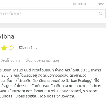
บทความ
ติดต่
การหรือทำเล
vibha
รีวิวจาก 3 คน
เอียดโครงการ
สิ่งอำนวยความสะดวก
 บริษัท แกรนด์ ยูนิตี้ ดิเวลล็อปเมนท์ จำกัด คอนโดมิเนียม : 1 อาคาร
atchavibha คอนโดพร้อมอยู่ ติดถนนวิภาวดีรังสิต ตรงข้ามวัด
รรค์ขึ้นภายใต้แนวคิด นิเวศวิทยาชุมชนเมือง (Urban Ecology) ที่ให้
ดใหญ่ภายในโครงการจัดเต็มครบครัน เดินทางสะดวกสบาย - ใกล้ทาง
ดงเข้ม (ในอนาคต) สถานีวัดเสมียนนารี -ม.เกษตรศาสตร์, ร.ร.สาธิต
ียนมอลล์, เมเจอร์ รัชโยธิน , เดอะมอลล์ งามวงศ์วาน