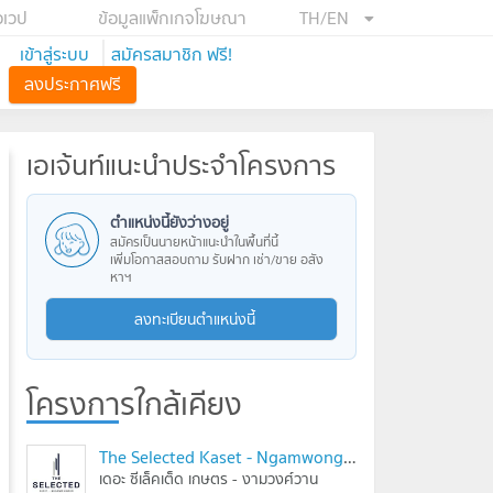
อเวป
ข้อมูลแพ็กเกจโฆษณา
TH/EN
เข้าสู่ระบบ
สมัครสมาชิก ฟรี!
ลงประกาศฟรี
เอเจ้นท์แนะนำประจำโครงการ
ตำแหน่งนี้ยังว่างอยู่
สมัครเป็นนายหน้าแนะนำในพื้นที่นี้
เพิ่มโอกาสสอบถาม รับฝาก เช่า/ขาย อสัง
หาฯ
ลงทะเบียนตำแหน่งนี้
โครงการใกล้เคียง
The Selected Kaset - Ngamwongwan
เดอะ ซีเล็คเต็ด เกษตร - งามวงศ์วาน