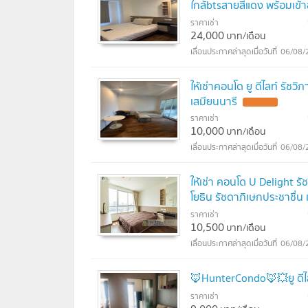
ใกล้btsสายสีแดง พร้อมเข้าอ
ราคาเช่า
24,000
บาท/เดือน
06/08/
ให้เช่าคอนโด ยู ดีไลท์ รัช
เสมียนนารี
ราคาเช่า
10,000
บาท/เดือน
06/08/
ให้เช่า คอนโด U Delight ร
โยธิน รัชดาภิเษกประชาชื่
ราคาเช่า
10,500
บาท/เดือน
06/08/
🦊HunterCondo🦊💥ยู ดีไล
ราคาเช่า