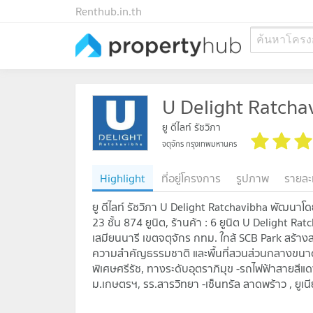
Renthub.in.th
ค้นหาโครง
U Delight Ratcha
ยู ดีไลท์ รัชวิภา
จตุจักร กรุงเทพมหานคร
Highlight
ที่อยู่โครงการ
รูปภาพ
รายละ
ยู ดีไลท์ รัชวิภา U Delight Ratchavibha พัฒนาโดย
23 ชั้น 874 ยูนิต, ร้านค้า : 6 ยูนิต U Delight R
เสมียนนารี เขตจตุจักร กทม. ใกล้ SCB Park สร้างส
ความสำคัญธรรมชาติ และพื้นที่สวนส่วนกลางขนา
พิเศษศรีรัช, ทางระดับอุตราภิมุข -รถไฟฟ้าสายสีแ
ม.เกษตรฯ, รร.สารวิทยา -เซ็นทรัล ลาดพร้าว , ยูเน