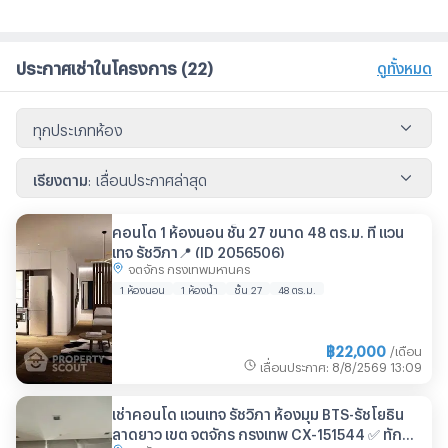
ประกาศเช่าในโครงการ
(22)
ดูทั้งหมด
ทุกประเภทห้อง
เรียงตาม
:
เลื่อนประกาศล่าสุด
คอนโด 1 ห้องนอน ชั้น 27 ขนาด 48 ตร.ม. ที่ แวน
เทจ รัชวิภา📍 (ID 2056506)
จตุจักร กรุงเทพมหานคร
1 ห้องนอน
1 ห้องน้ำ
ชั้น 27
48 ตร.ม.
฿
22,000
/เดือน
เลื่อนประกาศ
:
8/8/2569
13:09
เช่าคอนโด แวนเทจ รัชวิภา ห้องมุม BTS-รัชโยธิน
ลาดยาว เขต จตุจักร กรุงเทพ CX-151544 ✅ ทัก