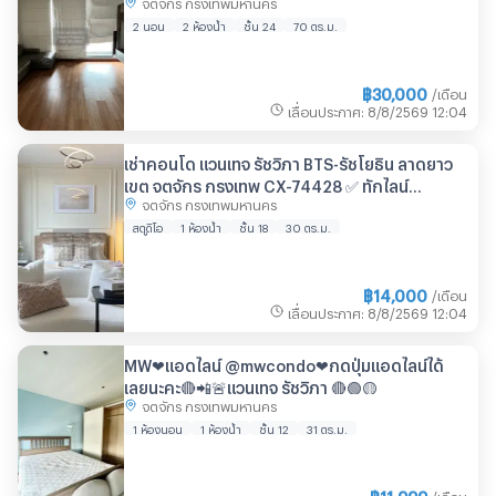
จตุจักร กรุงเทพมหานคร
ไลน์ @connexproperty ตอบทันที ทีมงานมือ
อาชีพ ✅
2 นอน
2 ห้องน้ำ
ชั้น 24
70 ตร.ม.
฿
30,000
/เดือน
เลื่อนประกาศ
:
8/8/2569
12:04
เช่าคอนโด แวนเทจ รัชวิภา BTS-รัชโยธิน ลาดยาว
เขต จตุจักร กรุงเทพ CX-74428 ✅ ทักไลน์
จตุจักร กรุงเทพมหานคร
@connexproperty ตอบทันที ทีมงานมืออาชีพ ✅
สตูดิโอ
1 ห้องน้ำ
ชั้น 18
30 ตร.ม.
฿
14,000
/เดือน
เลื่อนประกาศ
:
8/8/2569
12:04
MW❤แอดไลน์ @mwcondo❤กดปุ่มแอดไลน์ได้
เลยนะคะ🔴📲🚨แวนเทจ รัชวิภา 🔴🟢🟡
จตุจักร กรุงเทพมหานคร
1 ห้องนอน
1 ห้องน้ำ
ชั้น 12
31 ตร.ม.
฿
11,999
/เดือน