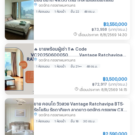
จตุจักร กรุงเทพมหานคร
1 ห้องนอน
1 ห้องน้ำ
ชั้น 22
48
ตร.ม.
฿
3,550,000
฿
73,958
(
บาท/ตร.ม.
)
เลื่อนประกาศ
:
8/8/2569
14:30
🔥 ขายพร้อมผู้เช่า !!🔥 Code
C20250600050..........Vantage Ratchavipa, 1
จตุจักร กรุงเทพมหานคร
ห้องนอน, 1 ห้องน้ำ, ชั้นสูง 21++, แต่งครบ, ขายขาด
ทุน!!📣📣
1 ห้องนอน
1 ห้องน้ำ
ชั้น 21++
48
ตร.ม.
฿
3,500,000
฿
72,917
(
บาท/ตร.ม.
)
เลื่อนประกาศ
:
8/8/2569
14:15
ขาย คอนโด วิวสวย Vantage Ratchavipa BTS-
รัชโยธิน รัชดาภิเษก ลาดยาว จตุจักร กรุงเทพ CX-
จตุจักร กรุงเทพมหานคร
01248 ✅ ทักไลน์ @connexproperty ตอบทันที
ทีมงานมืออาชีพ ✅
1 ห้องนอน
1 ห้องน้ำ
ชั้น 18
30
ตร.ม.
฿
2,590,000