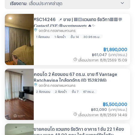
เรียงตาม
:
เลื่อนประกาศล่าสุด
#SC14246 📌 ขาย | 🟦🟨แวนเทจ รัชวิภา🟥🟩💬
𝑪𝒐𝒏𝒕𝒂𝒄𝒕𝑳𝑰𝑵𝑬:@𝒔𝒆𝒄𝒓𝒆𝒕𝒑𝒓𝒐𝒑𝒆𝒓𝒕𝒚 🔥✨
จตุจักร กรุงเทพมหานคร
1 ห้องนอน
1 ห้องน้ำ
ชั้น 14
30.96
ตร.ม.
฿
1,890,000
฿
61,047
(
บาท/ตร.ม.
)
เลื่อนประกาศ
:
8/8/2569
15:09
คอนโด 2 ห้องนอน 67 ตร.ม. ขาย ที่ Vantage
Ratchavipa ใกล้จตุจักร (ID 1528286)
จตุจักร กรุงเทพมหานคร
2 ห้องนอน
2 ห้องน้ำ
ชั้น 7
67
ตร.ม.
฿
5,500,000
฿
82,090
(
บาท/ตร.ม.
)
เลื่อนประกาศ
:
8/8/2569
14:49
ขายคอนโด แวนเทจ รัชวิภา อาคาร 1 ชั้น 22 1 ห้อง
นอน ขนาด 48.00 ตรม ใกล้ เมเจอร์รัชโยธิน