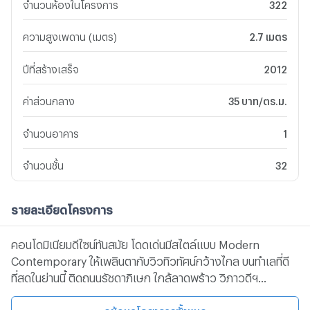
จำนวนห้องในโครงการ
322
ความสูงเพดาน (เมตร)
2.7 เมตร
ปีที่สร้างเสร็จ
2012
ค่าส่วนกลาง
35 บาท/ตร.ม.
จำนวนอาคาร
1
จำนวนชั้น
32
รายละเอียดโครงการ
คอนโดมิเนียมดีไซน์ทันสมัย โดดเด่นมีสไตล์แบบ Modern
Contemporary ให้เพลินตากับวิวทิวทัศน์กว้างไกล บนทำเลที่ดี
ที่สุดในย่านนี้ ติดถนนรัชดาภิเษก ใกล้ลาดพร้าว วิภาวดีฯ
พหลโยธิน พร้อมสิ่งอำนวยความสะดวกที่รองรับไลฟ์สไตล์คน
เมือง
ดูข้อมูลโครงการทั้งหมด