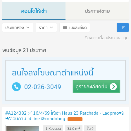
คอนโดให้เช่า
ประกาศขาย
Haus 23 Ratchada - Ladprao
Haus 23 Ratchada - Ladpr
ประเภทห้อง
ราคา
แบบละเอียด
เรียงจากเลื่อนประกาศล่าสุด
พบข้อมูล 21 ประกาศ
#A124382 ✅ 16/4/69 ให้เช่า Haus 23 Ratchada - Ladprao📲
📢สอบถาม ld line @condoboy
UPDATE !
2
m
1 ห้องนอน
34.0
ชั้น
9