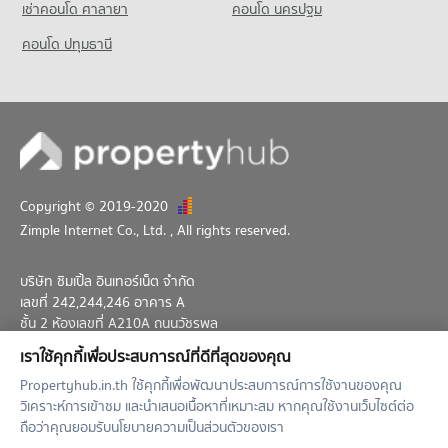
เช่าคอนโด ศาลายา
คอนโด นครปฐม
ขายคอนโด รัชโยธิน
มีคอนโดขาย 2,849 ประกาศ
คอนโด ปทุมธานี
คอนโด โลตัสเอ็กเพลส(สุทธิสาร)
603 โครงการ
คอนโดให้เช่า โลตัสเอ็กเพลส(สุทธิสาร)
มีคอนโดให้เช่า 28,517 ประกาศ
ขายคอนโด โลตัสเอ็กเพลส(สุทธิสาร)
มีคอนโดขาย 10,393 ประกาศ
Copyright © 2019-2020
Zimple Internet Co., Ltd.
, All rights reserved.
บริษัท ซิมเปิ้ล อินเทอร์เน็ต จำกัด
เลขที่ 242,244,246 อาคาร A
ชั้น 2 ห้องเลขที่ A210A ถนนวัชรพล
แขวงท่าแร้ง เขตบางเขน กทม. 10230
เราใช้คุกกี้เพื่อประสบการณ์ที่ดีที่สุดของคุณ
02-026-3049
support@propertyhub.in.th
Propertyhub.in.th ใช้คุกกี้เพื่อพัฒนาประสบการณ์การใช้งานของคุณ
วิเคราะห์การเข้าชม และนำเสนอเนื้อหาที่เหมาะสม หากคุณใช้งานเว็บไซต์ต่อ
Term of Service
Privacy Policy
Contact
ถือว่าคุณยอมรับนโยบายความเป็นส่วนตัวของเรา