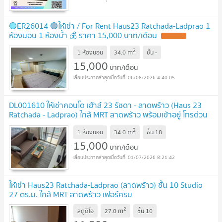
🟢ER26014 🟢ให้เช่า / For Rent Haus23 Ratchada-Ladprao 1
ห้องนอน 1 ห้องน้ำ 💰 ราคา 15,000 บาท/เดือน
UPDATE !
2
m
1 ห้องนอน
34.0
ชั้น
-
15,000
บาท/เดือน
06/08/2026 4:40:05
DL001610 ให้เช่าคอนโด เฮ้าส์ 23 รัชดา - ลาดพร้าว (Haus 23
Ratchada - Ladprao) ใกล้ MRT ลาดพร้าว พร้อมเข้าอยู่ โทรด่วน
0614453194 LineID @952jdxxk
UPDATE !
2
m
1 ห้องนอน
34.0
ชั้น
18
15,000
บาท/เดือน
01/07/2026 8:21:42
ให้เช่า Haus23 Ratchada-Ladprao (ลาดพร้าว) ชั้น 10 Studio
27 ตร.ม. ใกล้ MRT ลาดพร้าว เฟอร์ครบ
2
m
สตูดิโอ
27.0
ชั้น
10