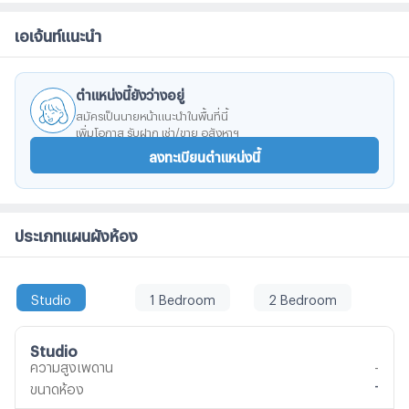
ยูเนียนมอลล์, เทสโก้ โลตัส, เมเจอร์ รัชโยธิน, สวนจตุจักร และ
เอเจ้นท์แนะนำ
SCB Park -ใกล้ รถไฟฟ้า BTS สายสีเขียว สถานีห้าแยก
ลาดพร้าว -ใกล้ รถไฟฟ้า MRT สายสีน้ำเงิน สถานีพหลโยธิน
-ใกล้ทางยกระดับอุตราภิมุข
ตำแหน่งนี้ยังว่างอยู่
สมัครเป็นนายหน้าแนะนำในพื้นที่นี้
เพิ่มโอกาส รับฝาก เช่า/ขาย อสังหาฯ
ลงทะเบียนตำแหน่งนี้
ประเภทแผนผังห้อง
Studio
1 Bedroom
2 Bedroom
Studio
ความสูงเพดาน
-
-
ขนาดห้อง