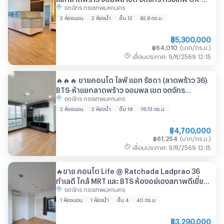
จตุจักร กรุงเทพมหานคร
40651 ✅ ทักไลน์ @connexproperty ตอบทันที
ทีมงานมืออาชีพ ✅
2 ห้องนอน
2 ห้องน้ำ
ชั้น 12
82.8
ตร.ม.
฿
5,300,000
฿
64,010
(
บาท/ตร.ม.
)
เลื่อนประกาศ
:
9/8/2569
12:15
🔥🔥🔥 ขายคอนโด ไลฟ์ แอท รัชดา (ลาดพร้าว 36)
BTS-ห้าแยกลาดพร้าว จอมพล เขต จตุจักร
จตุจักร กรุงเทพมหานคร
กรุงเทพ CX-134118 ✅ ทักไลน์
@connexproperty ตอบทันที ทีมงานมืออาชีพ ✅
2 ห้องนอน
2 ห้องน้ำ
ชั้น 16
76.73
ตร.ม.
🔥🔥🔥
฿
4,700,000
฿
61,254
(
บาท/ตร.ม.
)
เลื่อนประกาศ
:
9/8/2569
12:15
🔥ขาย คอนโด Life @ Ratchada Ladprao 36
ทำเลดี ใกล้ MRT และ BTS ห้องอยู่เองสภาพดีเยี่ยม
จตุจักร กรุงเทพมหานคร
พร้อมเข้าอยู่✅
1 ห้องนอน
1 ห้องน้ำ
ชั้น 4
40
ตร.ม.
฿
3,290,000