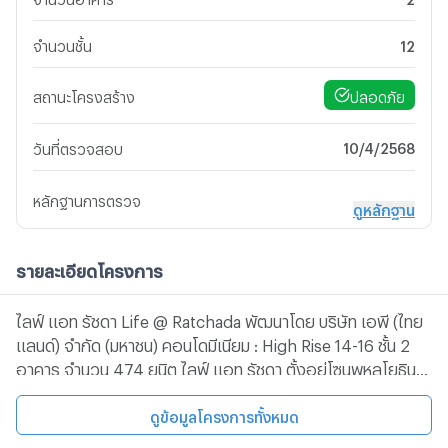
จำนวนชั้น
12
ปลอดภัย
สถานะโครงสร้าง
10/4/2568
วันที่ตรวจสอบ
หลักฐานการตรวจ
ดูหลักฐาน
รายละเอียดโครงการ
ไลฟ์ แอท รัชดา Life @ Ratchada พัฒนาโดย บริษัท เอพี (ไทย
แลนด์) จำกัด (มหาชน) คอนโดมีเนียม : High Rise 14-16 ชั้น 2
อาคาร จำนวน 474 ยูนิต ไลฟ์ แอท รัชดา ตั้งอยู่โซนพหลโยธิน-
ห้าแยกลาดพร้าว ถนนลาดพร้าว เขตจตุจักร กทม เดินทางง่าย
ใกล้ทั้ง BTS และ MRT ตรงข้าม Central ลาดพร้าว และราย
ดูข้อมูลโครงการทั้งหมด
ล้อมด้วยสิ่งอำนวยความสะดวก -ใกล้ เซ็นทรัล ลาดพร้าว ,