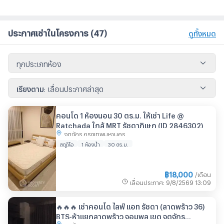
ประกาศเช่าในโครงการ
(47)
ดูทั้งหมด
ทุกประเภทห้อง
เรียงตาม
:
เลื่อนประกาศล่าสุด
คอนโด 1 ห้องนอน 30 ตร.ม. ให้เช่า Life @
Ratchada ใกล้ MRT รัชดาภิเษก (ID 2846302)
จตุจักร กรุงเทพมหานคร
สตูดิโอ
1 ห้องน้ำ
30 ตร.ม.
฿
18,000
/เดือน
เลื่อนประกาศ
:
9/8/2569
13:09
🔥🔥🔥 เช่าคอนโด ไลฟ์ แอท รัชดา (ลาดพร้าว 36)
BTS-ห้าแยกลาดพร้าว จอมพล เขต จตุจักร
จตุจักร กรุงเทพมหานคร