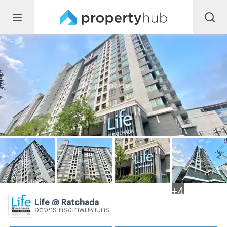
+
4
Life @ Ratchada
จตุจักร กรุงเทพมหานคร