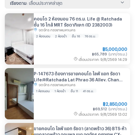
เรียงตาม
:
เลื่อนประกาศล่าสุด
คอนโด 2 ห้องนอน 76 ตร.ม. Life @ Ratchada
ชั้น 16 ใกล้ MRT รัชดาภิเษก (ID 2382003)
จตุจักร กรุงเทพมหานคร
2 ห้องนอน
2 ห้องน้ำ
ชั้น 16
76
ตร.ม.
฿
5,000,000
฿
65,789
(
บาท/ตร.ม.
)
เลื่อนประกาศ
:
9/8/2569
14:29
P-147673 ต้องการขายคอนโด ไลฟ์ แอท รัชดา
Life@Ratchada Lat Phrao 36 Alley, Chan
จตุจักร กรุงเทพมหานคร
Kasem, Chatuchak, Bangkok
1 ห้องนอน
1 ห้องน้ำ
ชั้น 11
41
ตร.ม.
฿
2,850,000
฿
69,512
(
บาท/ตร.ม.
)
เลื่อนประกาศ
:
9/8/2569
13:02
ขายคอนโด ไลฟ์ แอท รัชดา (ลาดพร้าว 36) BTS-ห้า
แยกลาดพร้าว จอมพล เขต จตุจักร กรุงเทพ CX-