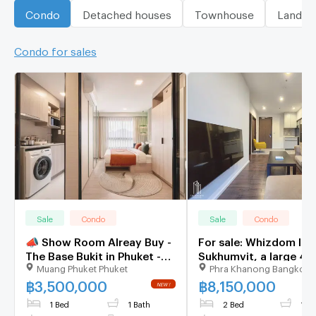
Condo
Detached houses
Townhouse
Land
Condo for sales
Sale
Condo
Sale
Condo
📣 Show Room Alreay Buy -
For sale: Whizdom Ins
The Base Bukit in Phuket -
Sukhumvit, a large 47
Muang Phuket Phuket
Phra Khanong Bangkok
30 sqm - Ready to move
sq.m. unit near Punnaw
BTS station. @8.15MB
฿
3,500,000
฿
8,150,000
NEW !
1 Bed
1 Bath
2 Bed
1 Ba