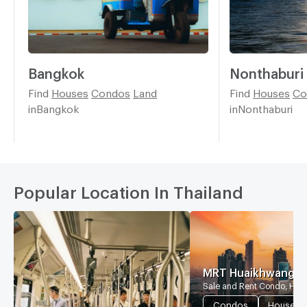
Bangkok
Nonthaburi
Find
Houses
Condos
Land
Find
Houses
Co
inBangkok
inNonthaburi
Popular Location In Thailand
MRT Huaikhwang
Sale and Rent Condo, Hou
Condos
Houses