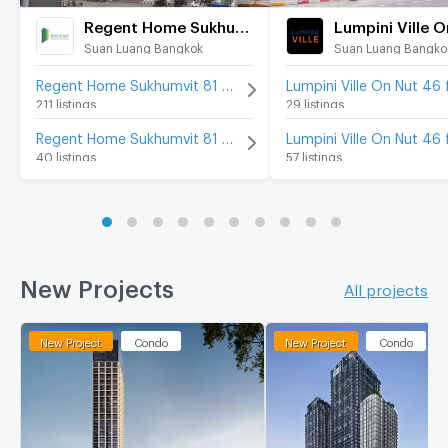
Regent Home Sukhumvit 81
Suan Luang Bangkok
Suan Luang Bangko
Regent Home Sukhumvit 81 for rent
211 listings
29 listings
Regent Home Sukhumvit 81 for sale
40 listings
57 listings
New Projects
All projects
New Project
Condo
New Project
Condo