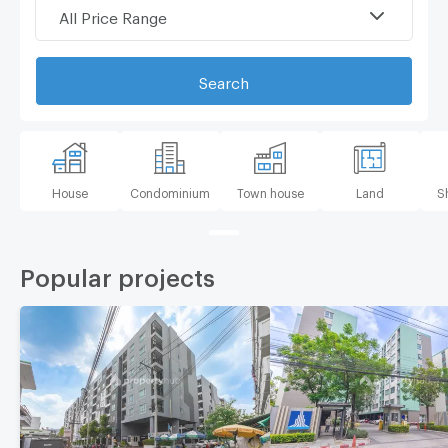
All Price Range
Search
House
Condominium
Town house
Land
S
Popular projects