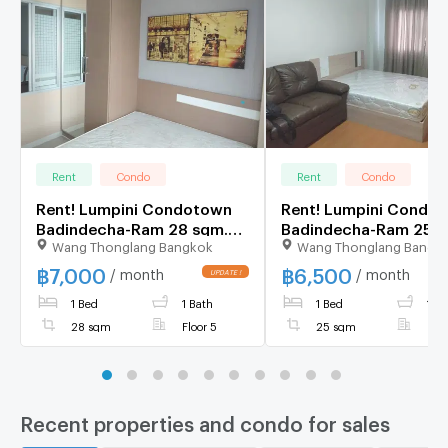
Rent
Condo
Rent
Condo
Rent! Lumpini Condotown
Rent! Lumpini Condo
Badindecha-Ram 28 sqm.
Badindecha-Ram 25 s
Wang Thonglang Bangkok
Wang Thonglang Bangk
price 7,000 baht Fully
price 6,500 baht Fully
Furnished
Furnished
฿
7,000
฿
6,500
/ month
/ month
UPDATE !
1 Bed
1 Bath
1 Bed
1 Ba
28 sqm
Floor 5
25 sqm
Floo
Recent properties and condo for sales