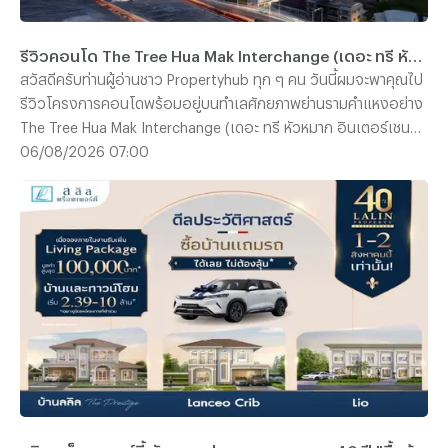
รีวิวคอนโด The Tree Hua Mak Interchange (เดอะ ทรี หัวหมาก อินเตอร์เชนจ์) คอนโดพร้อมอยู่ ใกล้รถไฟฟ้า 3 สาย ติด The Mall บางกะปิ เริ่ม 1.89 ลบ.*
สวัสดีครับท่านผู้อ่านชาว Propertyhub ทุก ๆ คน วันนี้ผมจะพาคุณไป
รีวิวโครงการคอนโดพร้อมอยู่บนทำเลศักยภาพย่านรามคำแหงอย่าง
The Tree Hua Mak Interchange (เดอะ ทรี หัวหมาก อินเตอร์เชนจ์)
จาก พฤกษา เรียลเอสเตท ครับ โดยโครงการแห่งนี้ตั้งอยู่บนถนน
06/08/2026 07:00
รามคำแหง ด้านหลัง The Mall บางกะปิ ซึ่งการเดินทางก็สะดวกสบาย
ไม่ว่าจะเป็นรถยนต์ รถไฟฟ้า และเรือ เนื่องจากตัวโครงการอยู่ห่าง
จากสถานีลำสาลี Interchange เพียงประมาณ 300 เมตร และท่าเรือ
The Mall บางกะปิ ประมาณ 450 เมตร