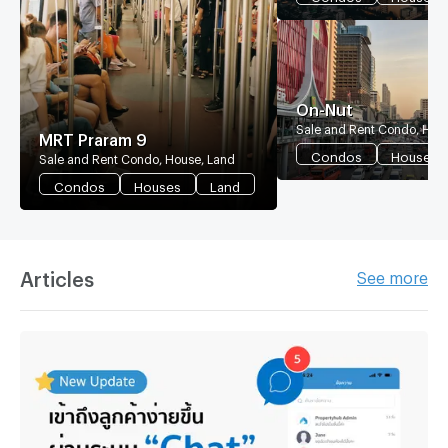
On-Nut
Sale and Rent Condo, Hou
MRT Praram 9
Condos
Houses
Sale and Rent Condo, House, Land
Condos
Houses
Land
Articles
See more