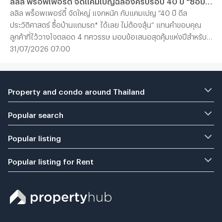
ลลิล พร็อพเพอร์ตี้ จัดแคมเปญฉลองครบรอบ 40 ปี "ซื้อบ้านแถมรถ" อย่างยิ่งใหญ่
ลลิล พร็อพเพอร์ตี้ จัดใหญ่ แจกหนัก กับแคมเปญ “40 ปี ดีล
ประวัติศาสตร์ ซื้อบ้านแถมรถ* ได้เลย ไม่ต้องลุ้น” แทนคำขอบคุณ
ลูกค้าที่ไว้วางใจตลอด 4 ทศวรรษ มอบข้อเสนอสุดคุ้มแห่งปีสำหรับผู้
ที่กำลังมองหาบ้านคุณภาพ โดยตลอดเดือนสิงหาคมนี้ ลูกค้าที่ซื้อบ้าน
31/07/2026 07:00
กับทุกโครงการ และยูนิตที่เข้าร่วม ของ “ลลิล พร็อพเพอร์ตี้” รับเลย
ไม่ต้องลุ้น รถไฟฟ้าคอมแพคเอสยูวี BYD ATTO 1 หรือ ATTO 2 คุ้ม
ยิ่งกว่า เมื่อซื้อบ้านภายในวันที่ 1-2 สิงหาคม 2569 รับเพิ่ม Living
Property and condo around Thailand
Package มูลค่าสูงสุด 100,000 บาท
Popular search
Popular listing
Popular listing for Rent