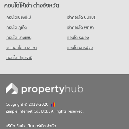
คอนโดให้เช่า รร.กุนนทีรุทธารามวิทยาคม
ขายคอนโด โลตัสเอ็กเพลส(สุทธิสาร)
คอนโดให้เช่า ต่างจังหวัด
มีคอนโดให้เช่า 15,194 ประกาศ
มีคอนโดขาย 10,261 ประกาศ
คอนโดเชียงใหม่
เช่าคอนโด นนทบุรี
ขายคอนโด รร.กุนนทีรุทธารามวิทยาคม
คอนโด ยูเนี่ยน มอลล์
มีคอนโดขาย 6,258 ประกาศ
คอนโด ภูเก็ต
เช่าคอนโด พัทยา
350 โครงการ
คอนโดให้เช่า ยูเนี่ยน มอลล์
คอนโด บางแสน
คอนโด ระยอง
มีคอนโดให้เช่า 11,744 ประกาศ
เช่าคอนโด ศาลายา
คอนโด นครปฐม
ขายคอนโด ยูเนี่ยน มอลล์
มีคอนโดขาย 4,580 ประกาศ
คอนโด ปทุมธานี
Copyright © 2019-2020
Zimple Internet Co., Ltd.
, All rights reserved.
บริษัท ซิมเปิ้ล อินเทอร์เน็ต จำกัด