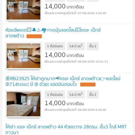
14,000
บาท/เดือน
07/08/2026 3:24:00
ห้องอัพเดต💥🔔⚠️🏘️⚡️กดปุ่มแอดไลน์💥เดอะ เน็กซ์
ลาดพร้าว
UPDATE !
2
m
1 ห้องนอน
54.0
ชั้น
2
14,000
บาท/เดือน
06/08/2026 10:01:31
🦋RB23925 ให้เช่าถูกมาก📢เดอะ เน็กซ์ ลาดพร้าว👉แอดไลน์
@714txlxc( มี @ ด้วย) แอดมินตอบไว
UPDATE !
2
m
1 ห้องนอน
54.0
ชั้น
2
14,000
บาท/เดือน
06/08/2026 6:44:00
ให้เช่า เดอะ เน็กซ์ ลาดพร้าว 44 ห้วยขวาง 28ตรม. ชั้น3 ใกล้ MRT
ภาวนา