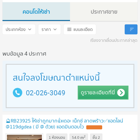
คอนโดให้เช่า
ประกาศขาย
The Next Ladprao
The Next Ladprao
ประเภทห้อง
ราคา
แบบละเอียด
เรียงจากเลื่อนประกาศล่าสุด
พบข้อมูล 4 ประกาศ
🔮RB23925 ให้เช่าถูกมาก👍เดอะ เน็กซ์ ลาดพร้าว✅แอดไลน์
@119dgdea ( มี @ ด้วย) แอดมินตอบไว
UPDATE !
2
m
1 ห้องนอน
54.0
ชั้น
2