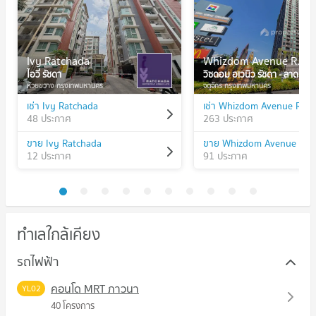
Ivy Ratchada
Whizdom Avenue Ratchada - Ladprao
ไอวี่ รัชดา
วิซดอม อเวนิว รัชดา - ลาดพร้าว
ห้วยขวาง กรุงเทพมหานคร
จตุจักร กรุงเทพมหานคร
เช่า Ivy Ratchada
48 ประกาศ
263 ประกาศ
ขาย Ivy Ratchada
12 ประกาศ
91 ประกาศ
ทำเลใกล้เคียง
รถไฟฟ้า
คอนโด MRT ภาวนา
YL02
40 โครงการ