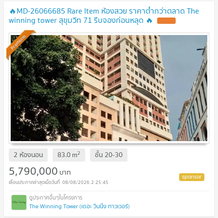
🔥MD-26066685 Rare Item ห้องสวย ราคาต่ำกว่าตลาด The
winning tower สุขุมวิท 71 รีบจองก่อนหลุด 🔥
Premium
2
2 ห้องนอน
83.0
m
ชั้น
20-30
5,790,000
บาท
08/08/2026 2:25:45
The Winning Tower (เดอะ วินนิ่ง ทาวเวอร์)