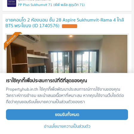
PP Plus Sukhumvit 71 (พีพี พลัส สุขุมวิท 71)
ขายคอนโด 2 ห้องนอน ชั้น 28 Aspire Sukhumvit-Rama 4 ใกล้
BTS พระโขนง (ID 1740576)
Premium
เราใช้คุกกี้เพื่อประสบการณ์ที่ดีที่สุดของคุณ
Propertyhub.in.th ใช้คุกกี้เพื่อพัฒนาประสบการณ์การใช้งานของคุณ
วิเคราะห์การเข้าชม และนำเสนอเนื้อหาที่เหมาะสม หากคุณใช้งานเว็บไซต์ต่อ
ถือว่าคุณยอมรับนโยบายความเป็นส่วนตัวของเรา
2
2 ห้องนอน
62.0
m
ชั้น
28
ยอมรับทั้งหมด
7,850,000
บาท
29/06/2026 14:03:00
อ่านนโยบายความเป็นส่วนตัว