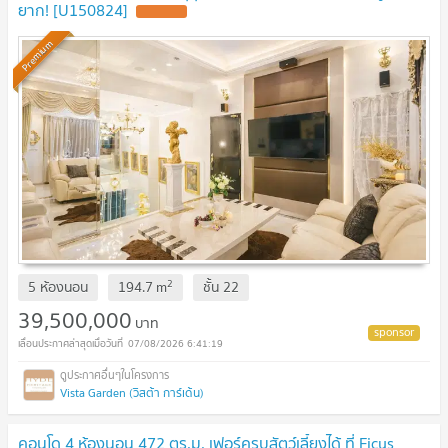
ยาก! [U150824]
Premium
2
5 ห้องนอน
194.7
m
ชั้น
22
39,500,000
บาท
07/08/2026 6:41:19
Vista Garden (วิสต้า การ์เด้น)
คอนโด 4 ห้องนอน 472 ตร.ม. เฟอร์ครบสัตว์เลี้ยงได้ ที่ Ficus