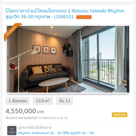
💥ลดราคาด่วน💥คอนโดเกรดเอ 1 ห้องนอน ทองหล่อ Rhythm
สุขุมวิท 36-38 กรุงเทพ - U268101
Premium
2
1 ห้องนอน
33.0
m
ชั้น
12
4,550,000
บาท
07/08/2026 6:41:19
Rhythm Sukhumvit 36 - 38 (ริทึ่ม สุขุมวิท 36 - 38)