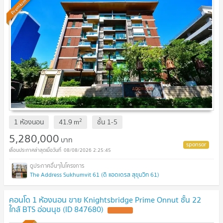
Premium
2
1 ห้องนอน
41.9
m
ชั้น
1-5
5,280,000
บาท
08/08/2026 2:25:45
The Address Sukhumvit 61 (ดิ แอดเดรส สุขุมวิท 61)
คอนโด 1 ห้องนอน ขาย Knightsbridge Prime Onnut ชั้น 22
ใกล้ BTS อ่อนนุช (ID 847680)