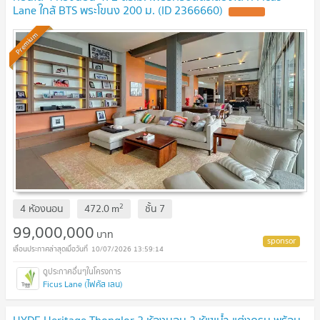
Lane ใกล้ BTS พระโขนง 200 ม. (ID 2366660)
Premium
2
4 ห้องนอน
472.0
m
ชั้น
7
99,000,000
บาท
10/07/2026 13:59:14
Ficus Lane (ไฟคัส เลน)
HYDE Heritage Thonglor 2 ห้องนอน 2 ห้แฃน้ำ แต่งครบ พร้อม