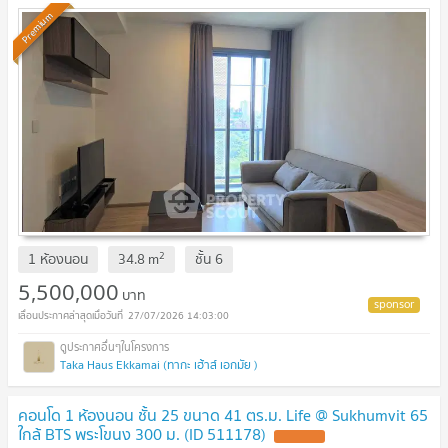
Premium
2
1 ห้องนอน
34.8
m
ชั้น
6
5,500,000
บาท
27/07/2026 14:03:00
Taka Haus Ekkamai (ทากะ เฮ้าส์ เอกมัย )
คอนโด 1 ห้องนอน ชั้น 25 ขนาด 41 ตร.ม. Life @ Sukhumvit 65
ใกล้ BTS พระโขนง 300 ม. (ID 511178)