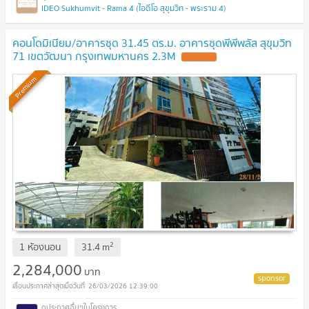
IDEO Sukhumvit - Rama 4 (ไอดีโอ สุขุมวิท - พระราม 4)
คอนโดมิเนียม/อาคารชุด 31.45 ตร.ม. อาคารชุดพีพีพลัส สุขุมวิท
71 เขตวัฒนา กรุงเทพมหานคร 2.3M
Premium
2
1 ห้องนอน
31.4
m
2,284,000
บาท
26/03/2026 12:39:00