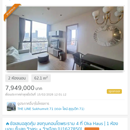
Premium
2
2 ห้องนอน
62.1
m
7,949,000
บาท
15/02/2026 12:01:12
THE LINE Sukhumvit 71 (เดอะ ไลน์ สุขุมวิท 71)
🔥ข้อเสนอสุดคุ้ม ลงทุนคอนโดพระราม 4 ที่ Oka Haus | 1 ห้อง
นอน ชั้นสูง วิวสระ + วิวเมือง [U1627850]