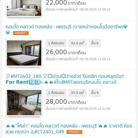
22,000
บาท/เดือน
08/08/2026 13:08:15
คอนโด คลาวด์ ทองหล่อ - เพชรบุรี (นายหน้าคอนโดมืออาชีพ)💎
💎
2
m
1 ห้องนอน
32.0
ชั้น
6
26,000
บาท/เดือน
08/08/2026 13:08:15
🎈#MT2602_180 🎈💥ด่วน💥ว่างชัวร์ รีบคลิก ก่อนหลุดมือ‼️
𝗙𝗼𝗿 𝗥𝗲𝗻𝘁2️⃣8️⃣k.🔥🔥#ใกล้MRTเพชรบุรีคอนโด คลาวด์
ทองหล่อเพชรบุรี
2
m
1 ห้องนอน
35.0
ชั้น
9
28,000
บาท/เดือน
08/08/2026 12:11:00
🔥🔥“ให้เช่า“ คอนโด คลาวด์ ทองหล่อ - เพชรบุรี 🔥🔥 ราคาดี ห้อง
สวย ตรงปก ♨️#CT2401_049