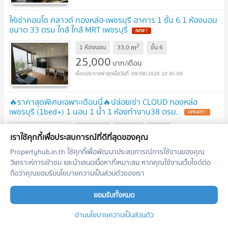
ให้เช่าคอนโด คลาวด์ ทองหล่อ-เพชรบุรี อาคาร 1 ชั้น 6 1 ห้องนอน
ขนาด 33 ตรม ใกล้ ใกล้ MRT เพชรบุรี
2
m
1 ห้องนอน
33.0
ชั้น
6
25,000
บาท/เดือน
08/08/2026 10:45:00
🔥ราคาสุดพิเศษเฉพาะเดือนนี้🔥ปล่อยเช่า CLOUD ทองหล่อ
เพชรบุรี (1bed+) 1 นอน 1 น้ำ 1 ห้องทำงาน38 ตรม.
2
m
1 ห้องนอน
38.0
ชั้น
45
เราใช้คุกกี้เพื่อประสบการณ์ที่ดีที่สุดของคุณ
19,000
บาท/เดือน
Propertyhub.in.th ใช้คุกกี้เพื่อพัฒนาประสบการณ์การใช้งานของคุณ
08/08/2026 10:30:01
วิเคราะห์การเข้าชม และนำเสนอเนื้อหาที่เหมาะสม หากคุณใช้งานเว็บไซต์ต่อ
ถือว่าคุณยอมรับนโยบายความเป็นส่วนตัวของเรา
ให้เช่า CLOUD ทองหล่อ เพชรบุรี 2 นอน 2 น้ำ 54 ตรม. ราคา
พิเศษ!!!!
ยอมรับทั้งหมด
2
m
2 ห้องนอน
53.0
ชั้น
40
อ่านนโยบายความเป็นส่วนตัว
29,000
บาท/เดือน