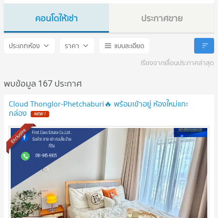
คอนโดให้เช่า
ประกาศขาย
CLOUD Thonglor - Phetchaburi
CLOUD Thonglor - Phetcha
ประเภทห้อง
ราคา
แบบละเอียด
เรียงจากเลื่อนประกาศล่าสุด
พบข้อมูล 167 ประกาศ
Cloud Thonglor-Phetchaburi🔥 พร้อมเข้าอยู่ ห้องใหม่แกะ
กล่อง
Exclusive