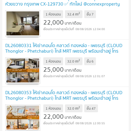
ห้วยขวาง กรุงเทพ CX-129730 ✅ ทักไลน์ @connexproperty
ตอบทันที ทีมงานมืออาชีพ ✅
2
m
1 ห้องนอน
32.4
ชั้น
7
22,000
บาท/เดือน
08/08/2026 12:04:00
DL26080331 ให้เช่าคอนโด คลาวด์ ทองหล่อ - เพชรบุรี (CLOUD
Thonglor - Phetchaburi) ใกล้ MRT เพชรบุรี พร้อมเข้าอยู่ โทร
ด่วน 0638692663 LineID @952jdxxk
2
m
1 ห้องนอน
32.0
ชั้น
6
25,000
บาท/เดือน
08/08/2026 12:01:07
DL26080353 ให้เช่าคอนโด คลาวด์ ทองหล่อ - เพชรบุรี (CLOUD
Thonglor - Phetchaburi) ใกล้ MRT เพชรบุรี พร้อมเข้าอยู่ โทร
ด่วน 0653619502 LineID @952jdxxk
2
m
1 ห้องนอน
32.0
ชั้น
47
22,000
บาท/เดือน
08/08/2026 12:00:55