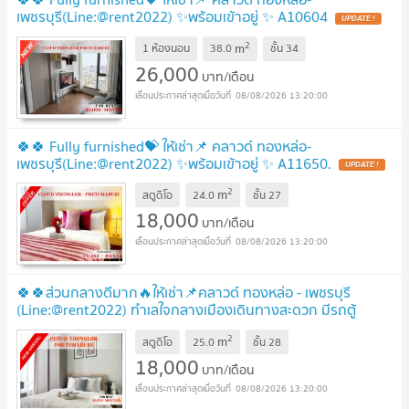
เพชรบุรี(Line:@rent2022) ✨พร้อมเข้าอยู่ ✨ A10604
2
m
1 ห้องนอน
38.0
ชั้น
34
26,000
บาท/เดือน
08/08/2026 13:20:00
🍀🍀 Fully furnished💝 ให้เช่า📌 คลาวด์ ทองหล่อ-
เพชรบุรี(Line:@rent2022) ✨พร้อมเข้าอยู่ ✨ A11650.
2
m
สตูดิโอ
24.0
ชั้น
27
18,000
บาท/เดือน
08/08/2026 13:20:00
🍀🍀ส่วนกลางดีมาก🔥ให้เช่า📌คลาวด์ ทองหล่อ - เพชรบุรี
(Line:@rent2022) ทำเลใจกลางเมืองเดินทางสะดวก มีรถตู้
บริการ
2
m
สตูดิโอ
25.0
ชั้น
28
18,000
บาท/เดือน
08/08/2026 13:20:00