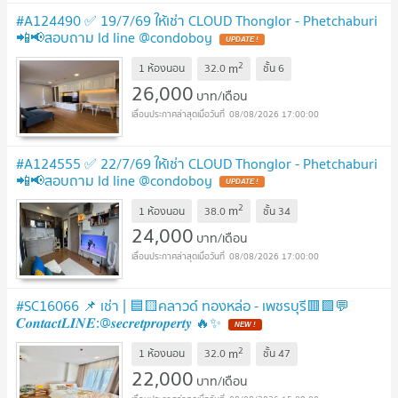
#A124490 ✅ 19/7/69 ให้เช่า CLOUD Thonglor - Phetchaburi
📲📢สอบถาม ld line @condoboy
2
m
1 ห้องนอน
32.0
ชั้น
6
26,000
บาท/เดือน
08/08/2026 17:00:00
#A124555 ✅ 22/7/69 ให้เช่า CLOUD Thonglor - Phetchaburi
📲📢สอบถาม ld line @condoboy
2
m
1 ห้องนอน
38.0
ชั้น
34
24,000
บาท/เดือน
08/08/2026 17:00:00
#SC16066 📌 เช่า | 🟦🟨คลาวด์ ทองหล่อ - เพชรบุรี🟥🟩💬
𝑪𝒐𝒏𝒕𝒂𝒄𝒕𝑳𝑰𝑵𝑬:@𝒔𝒆𝒄𝒓𝒆𝒕𝒑𝒓𝒐𝒑𝒆𝒓𝒕𝒚 🔥✨
2
m
1 ห้องนอน
32.0
ชั้น
47
22,000
บาท/เดือน