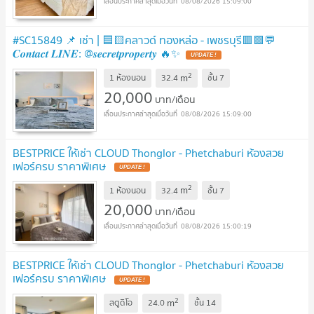
08/08/2026 15:09:00
#SC15849 📌 เช่า | 🟦🟨คลาวด์ ทองหล่อ - เพชรบุรี🟥🟩💬
𝑪𝒐𝒏𝒕𝒂𝒄𝒕 𝑳𝑰𝑵𝑬: @𝒔𝒆𝒄𝒓𝒆𝒕𝒑𝒓𝒐𝒑𝒆𝒓𝒕𝒚 🔥✨
2
m
1 ห้องนอน
32.4
ชั้น
7
20,000
บาท/เดือน
08/08/2026 15:09:00
BESTPRICE ให้เช่า CLOUD Thonglor - Phetchaburi ห้องสวย
เฟอร์ครบ ราคาพิเศษ
2
m
1 ห้องนอน
32.4
ชั้น
7
20,000
บาท/เดือน
08/08/2026 15:00:19
BESTPRICE ให้เช่า CLOUD Thonglor - Phetchaburi ห้องสวย
เฟอร์ครบ ราคาพิเศษ
2
m
สตูดิโอ
24.0
ชั้น
14