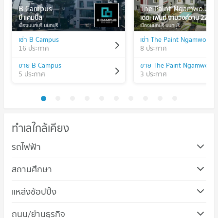
B Campus
The Paint Ngamwongwan 22
บี แคมปัส
เดอะ เพ้นท์ งามวงศ์วาน 22
เมืองนนทบุรี นนทบุรี
เมืองนนทบุรี นนทบุรี
เช่า B Campus
เช่า The Paint Ngamwong
16 ประกาศ
8 ประกาศ
ขาย B Campus
ขาย The Paint Ngamwong
5 ประกาศ
3 ประกาศ
ทำเลใกล้เคียง
รถไฟฟ้า
สถานศึกษา
คอนโด วิทยาลัยพยาบาลบรมราชชนนีศรีธัญญา
แหล่งช้อปปิ้ง
320 โครงการ
คอนโด เดอะ มอลล์ งามวงศ์วาน
ถนน/ย่านธุรกิจ
คอนโดให้เช่า วิทยาลัยพยาบาลบรมราชชนนีศรีธัญญา