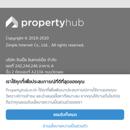
212 โครงการ
คอนโดให้เช่า แคราย
มีคอนโดให้เช่า 1,439 ประกาศ
ขายคอนโด แคราย
มีคอนโดขาย 1,112 ประกาศ
Copyright © 2019-2020
Zimple Internet Co., Ltd.
, All rights reserved.
บริษัท ซิมเปิ้ล อินเทอร์เน็ต จำกัด
เลขที่ 242,244,246 อาคาร A
ชั้น 2 ห้องเลขที่ A210A ถนนวัชรพล
แขวงท่าแร้ง เขตบางเขน กทม. 10230
เราใช้คุกกี้เพื่อประสบการณ์ที่ดีที่สุดของคุณ
02-026-3049
support@propertyhub.in.th
Propertyhub.in.th ใช้คุกกี้เพื่อพัฒนาประสบการณ์การใช้งานของคุณ
วิเคราะห์การเข้าชม และนำเสนอเนื้อหาที่เหมาะสม หากคุณใช้งานเว็บไซต์ต่อ
Term of Service
Privacy Policy
Contact
ถือว่าคุณยอมรับนโยบายความเป็นส่วนตัวของเรา
Verified by
ยอมรับทั้งหมด
อ่านนโยบายความเป็นส่วนตัว