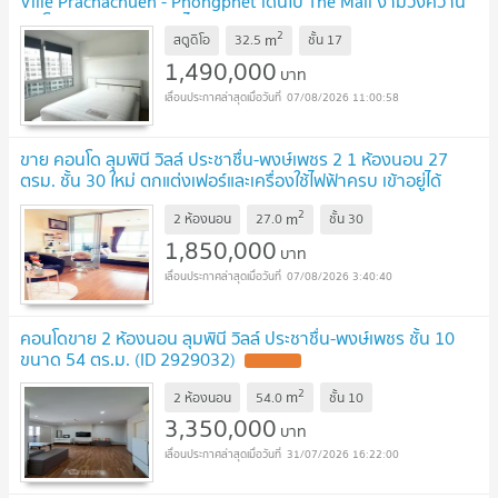
Ville Prachachuen - Phongphet เดินไป The Mall งามวงศ์วาน
และโรงพยาบาลนนทเวชได้
UPDATE !
2
m
สตูดิโอ
32.5
ชั้น
17
1,490,000
บาท
07/08/2026 11:00:58
ขาย คอนโด ลุมพินี วิลล์ ประชาชื่น-พงษ์เพชร 2 1 ห้องนอน 27
ตรม. ชั้น 30 ใหม่ ตกแต่งเฟอร์และเครื่องใช้ไฟฟ้าครบ เข้าอยู่ได้
ทันที
UPDATE !
2
m
2 ห้องนอน
27.0
ชั้น
30
1,850,000
บาท
07/08/2026 3:40:40
คอนโดขาย 2 ห้องนอน ลุมพินี วิลล์ ประชาชื่น-พงษ์เพชร ชั้น 10
ขนาด 54 ตร.ม. (ID 2929032)
UPDATE !
2
m
2 ห้องนอน
54.0
ชั้น
10
3,350,000
บาท
31/07/2026 16:22:00