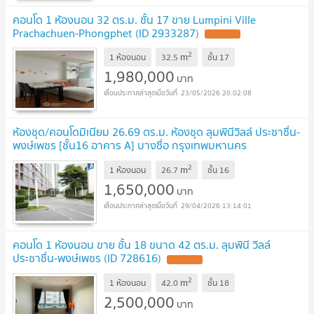
คอนโด 1 ห้องนอน 32 ตร.ม. ชั้น 17 ขาย Lumpini Ville
Prachachuen-Phongphet (ID 2933287)
UPDATE !
2
m
1 ห้องนอน
32.5
ชั้น
17
1,980,000
บาท
23/05/2026 20:02:08
ห้องชุด/คอนโดมิเนียม 26.69 ตร.ม. ห้องชุด ลุมพินีวิลล์ ประชาชื่น-
พงษ์เพชร [ชั้น16 อาคาร A] บางซื่อ กรุงเทพมหานคร
1.6M
UPDATE !
2
m
1 ห้องนอน
26.7
ชั้น
16
1,650,000
บาท
29/04/2026 13:14:01
คอนโด 1 ห้องนอน ขาย ชั้น 18 ขนาด 42 ตร.ม. ลุมพินี วิลล์
ประชาชื่น-พงษ์เพชร (ID 728616)
UPDATE !
2
m
1 ห้องนอน
42.0
ชั้น
18
2,500,000
บาท