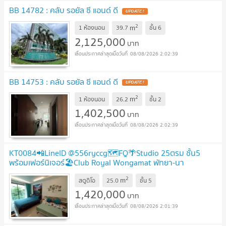
BB 14782 : คลับ รอยัล ซี แอนด์ ดี
2
m
1 ห้องนอน
39.7
ชั้น
6
2,125,000
บาท
08/08/2026 2:02:39
BB 14753 : คลับ รอยัล ซี แอนด์ ดี
2
m
1 ห้องนอน
26.2
ชั้น
2
1,402,500
บาท
08/08/2026 2:02:39
KT0084📲LineID @556ryccg🗺️FQ🌴Studio 25ตรม ชั้น5
พร้อมเฟอร์นิเจอร์🏖️Club Royal Wongamat พัทยา-นา
เกลือ12
2
m
สตูดิโอ
25.0
ชั้น
5
1,420,000
บาท
08/08/2026 2:01:39