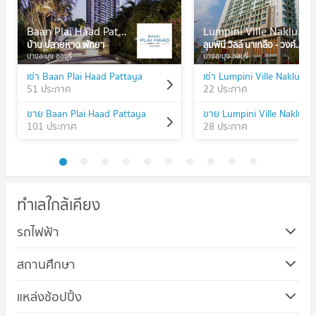
Baan Plai Haad Pattaya
Lumpini Ville Naklua - Wongamat
บ้าน ปลายหาด พัทยา
ลุมพินี วิลล์ นาเกลือ - วงศ์อมาตย์
บางละมุง ชลบุรี
บางละมุง ชลบุรี
เช่า Baan Plai Haad Pattaya
51 ประกาศ
22 ประกาศ
ขาย Baan Plai Haad Pattaya
101 ประกาศ
28 ประกาศ
ทำเลใกล้เคียง
รถไฟฟ้า
สถานศึกษา
คอนโด รร.เมืองพัทยา 2 (เจริญราษฎร์อุทิศ)
แหล่งช้อปปิ้ง
90 โครงการ