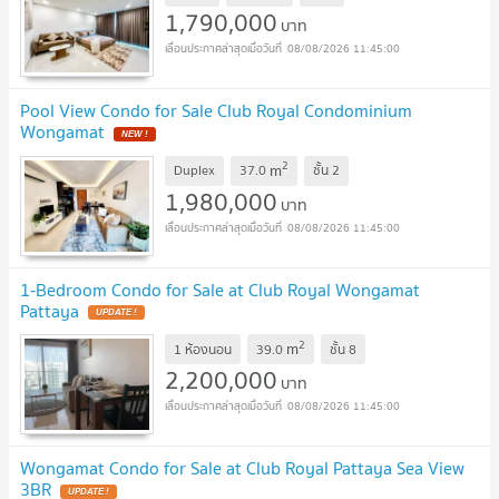
1,790,000
บาท
08/08/2026 11:45:00
Pool View Condo for Sale Club Royal Condominium
Wongamat
2
m
Duplex
37.0
ชั้น
2
1,980,000
บาท
08/08/2026 11:45:00
1-Bedroom Condo for Sale at Club Royal Wongamat
Pattaya
2
m
1 ห้องนอน
39.0
ชั้น
8
2,200,000
บาท
08/08/2026 11:45:00
Wongamat Condo for Sale at Club Royal Pattaya Sea View
3BR