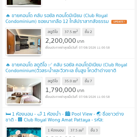
🔥 ขายคอนโด คลับ รอยัล คอนโดมิเนียม (Club Royal
Condominium) ซอยนาเกลือ 12 ใกล้ปราสาทสัจธรรม
2
m
สตูดิโอ
37.5
ชั้น
2
2,200,000
บาท
07/08/2026 11:00:58
🔥 ขายคอนโด สตูดิโอ ✅ คลับ รอยัล คอนโดมิเนียม (Club Royal
Condominium)วิวสระน้ำและวิวทะเล ชั้นสูง โควต้าต่างชาติ
(Foreign Quota) ราคาดีที่สุด
2
m
สตูดิโอ
35.0
ชั้น
7
1,790,000
บาท
07/08/2026 11:00:58
🛏️ 1 ห้องนอน - 🛁 1 ห้องน้ำ - 🏙️ Pool View - 🌏 ชื่อชาวต่าง
ชาติ - 🏢 Club Royal Wong Amat Pattaya - รหัส:
CLUBR45
2
m
1 ห้องนอน
37.5
ชั้น
3