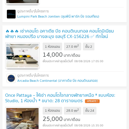
Lumpini Park Beach Jomtien (ลุมพินี พาร์ค บีช จอมเทียน)
🔥🔥🔥 เช่าคอนโด อคาเดีย บีช คอนติเนนทอล คอนโดมิเนียม
พัทยา หนองปรือ บางละมุง ชลบุรี CX-156226 ✅ ทักไลน์
@connexproperty ตอบทันที ทีมงานมืออาชีพ ✅ 🔥🔥🔥
2
m
1 ห้องนอน
27.0
ชั้น
2
14,000
บาท/เดือน
08/08/2026 17:05:00
Arcadia Beach Continental (อาคาเดีย บีช คอนติเนนทอล)
Once Pattaya – ให้เช่า คอนโดใจกลางพัทยาเหนือ * แบบห้อง:
Studio, 1 ห้องน้ำ * ขนาด: 28 ตารางเมตร
2
m
1 ห้องนอน
28.0
ชั้น
24
25,000
บาท/เดือน
08/08/2026 15:35:00