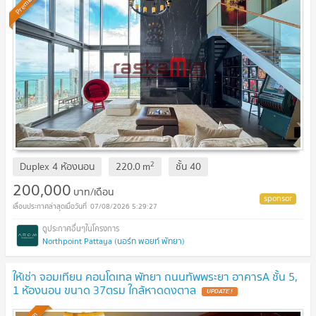
Premium
2
Duplex 4 ห้องนอน
220.0
m
ชั้น
40
200,000
บาท/เดือน
07/08/2026 5:29:27
Northpoint Pattaya (นอร์ท พอยท์ พัทยา)
ให้เช่า จอมเทียน คอนโดเทล พัทยา ถนนทัพพระยา อาคารA ชั้น 5,
1 ห้องนอน ขนาด 37ตรม ใกล้หาดดงตาล