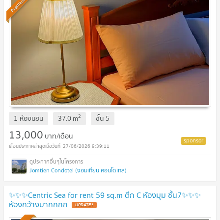
Premium
2
1 ห้องนอน
37.0
m
ชั้น
5
13,000
บาท/เดือน
27/06/2026 9:39:11
Jomtien Condotel (จอมเทียน คอนโดเทล)
✨✨✨Centric Sea for rent 59 sq.m ตึก C ห้องมุม ชั้น7✨✨✨
ห้องกว้างมากกกก