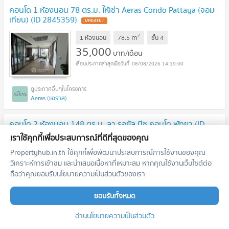
คอนโด 1 ห้องนอน 78 ตร.ม. ให้เช่า Aeras Condo Pattaya (จอม
เทียน) (ID 2845359)
2
m
1 ห้องนอน
78.5
ชั้น
4
35,000
บาท/เดือน
08/08/2026 14:19:00
Aeras (แอราส)
คอนโด 2 ห้องนอน 148 ตร.ม. ลา รอยัล บีช คอนโด พัทยา (ID
2132427)
เราใช้คุกกี้เพื่อประสบการณ์ที่ดีที่สุดของคุณ
2
m
2 ห้องนอน
148.0
ชั้น
6
Propertyhub.in.th ใช้คุกกี้เพื่อพัฒนาประสบการณ์การใช้งานของคุณ
43,000
วิเคราะห์การเข้าชม และนำเสนอเนื้อหาที่เหมาะสม หากคุณใช้งานเว็บไซต์ต่อ
บาท/เดือน
ถือว่าคุณยอมรับนโยบายความเป็นส่วนตัวของเรา
08/08/2026 14:19:00
ยอมรับทั้งหมด
La Royale Beach Pattaya (ลารอยัล บีช พัทยา)
อ่านนโยบายความเป็นส่วนตัว