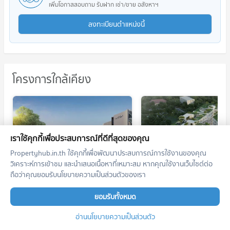
เพิ่มโอกาสสอบถาม รับฝาก เช่า/ขาย อสังหาฯ
ลงทะเบียนตำแหน่งนี้
โครงการใกล้เคียง
เราใช้คุกกี้เพื่อประสบการณ์ที่ดีที่สุดของคุณ
Propertyhub.in.th ใช้คุกกี้เพื่อพัฒนาประสบการณ์การใช้งานของคุณ
So Origin Pattaya
The Coral Pattaya
วิเคราะห์การเข้าชม และนำเสนอเนื้อหาที่เหมาะสม หากคุณใช้งานเว็บไซต์ต่อ
โซ ออริจิ้น พัทยา
เดอะ คอรัล พัทยา
ถือว่าคุณยอมรับนโยบายความเป็นส่วนตัวของเรา
บางละมุง ชลบุรี
บางละมุง ชลบุรี
เช่า
เช่า
ยอมรับทั้งหมด
ไม่มีประกาศให้เช่า
ไม่มีประกาศให้เช่า
อ่านนโยบายความเป็นส่วนตัว
ขาย So Origin Pattaya
ขาย The Coral Pattaya