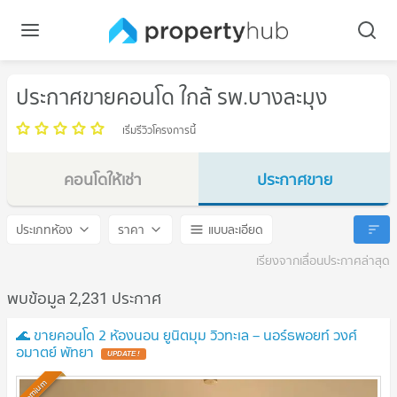
ประกาศขายคอนโด ใกล้ รพ.บางละมุง
เริ่มรีวิวโครงการนี้
คอนโดให้เช่า
ประกาศขาย
รพ.บางละมุง
รพ.บางละมุง
ประเภทห้อง
ราคา
แบบละเอียด
เรียงจากเลื่อนประกาศล่าสุด
พบข้อมูล 2,231 ประกาศ
🌊 ขายคอนโด 2 ห้องนอน ยูนิตมุม วิวทะเล – นอร์ธพอยท์ วงศ์
อมาตย์ พัทยา
UPDATE !
Premium