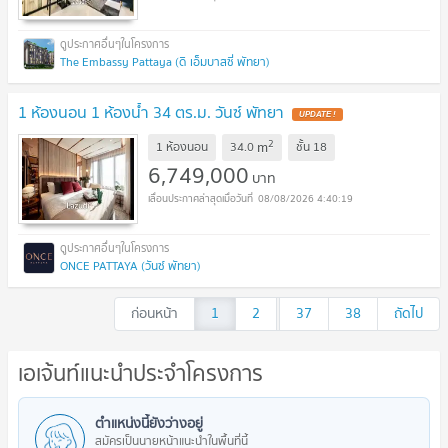
The Embassy Pattaya (ดิ เอ็มบาสซี่ พัทยา)
1 ห้องนอน 1 ห้องน้ำ 34 ตร.ม. วันซ์ พัทยา
UPDATE !
2
m
1 ห้องนอน
34.0
ชั้น
18
6,749,000
บาท
08/08/2026 4:40:19
ONCE PATTAYA (วันซ์ พัทยา)
ก่อนหน้า
1
2
...
37
38
ถัดไป
เอเจ้นท์แนะนำประจำโครงการ
ตำแหน่งนี้ยังว่างอยู่
สมัครเป็นนายหน้าแนะนำในพื้นที่นี้