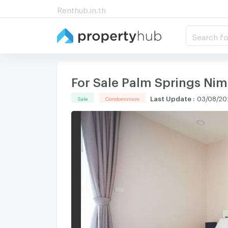
Renthub.in.th
Search fo
For Sale Palm Springs Ni
Last Update
:
03/08/20
Sale
Condominium