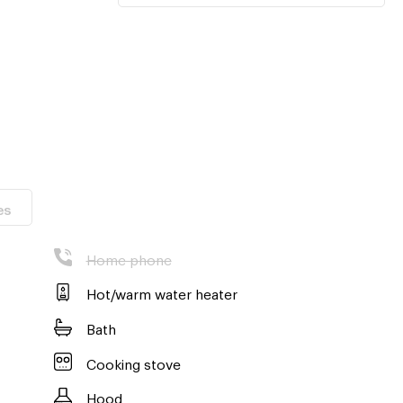
es
Home phone
Hot/warm water heater
Bath
Cooking stove
Hood