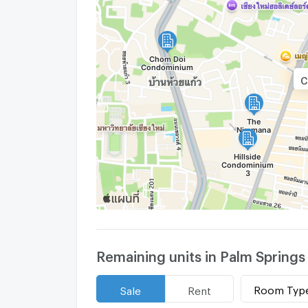
C
Remaining units in Palm Spring
Room Typ
Sale
Rent