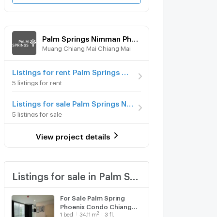
Palm Springs Nimman Phoenix
Muang Chiang Mai Chiang Mai
Listings for rent Palm Springs Nimman Phoenix
5 listings for rent
Listings for sale Palm Springs Nimman Phoenix
5 listings for sale
View project details
Listings for sale in Palm Springs Nimman Phoenix
For Sale Palm Spring
Phoenix Condo Chiang
2
1
bed
34.11
m
3 fl.
Mai