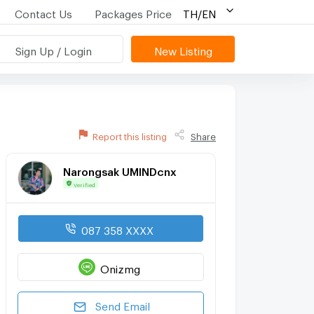
Contact Us
Packages Price
TH/EN
Sign Up / Login
New Listing
Report this listing
Share
Narongsak UMINDcnx
Verified
087 358 XXXX
Onizmg
Send Email