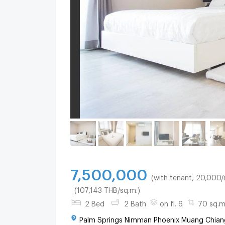
7,500,000
(with tenant, 20,000
(107,143 THB/sq.m.)
2 Bed
2 Bath
on fl. 6
70 sq.m
Palm Springs Nimman Phoenix Muang Chiang