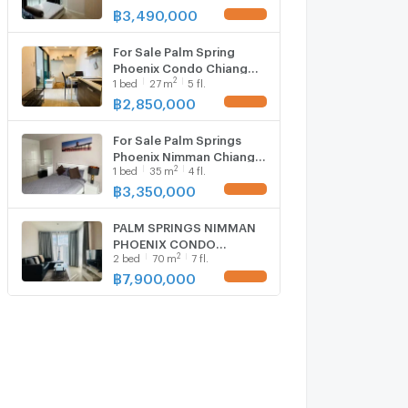
฿
3,490,000
UPDATE !
For Sale Palm Spring
Phoenix Condo Chiang
2
1
bed
27
m
5 fl.
Mai
฿
2,850,000
UPDATE !
For Sale Palm Springs
Phoenix Nimman Chiang
2
1
bed
35
m
4 fl.
Mai
฿
3,350,000
UPDATE !
PALM SPRINGS NIMMAN
PHOENIX CONDO
2
2
bed
70
m
7 fl.
2bedrooms for sale 7.9
Million Baht
฿
7,900,000
UPDATE !