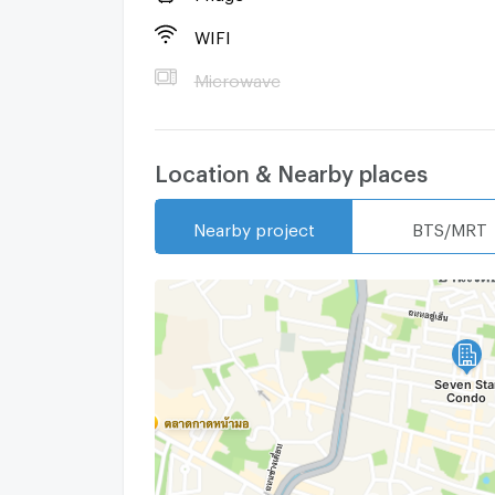
WIFI
Microwave
Location & Nearby places
Nearby project
BTS/MRT