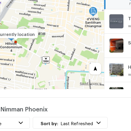
F
T
w
urrently location
S
H
w
H
w
s Nimman Phoenix
C
w
e
Sort by:
Last Refreshed