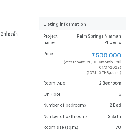

Listing Information
2 ห้องน้ำ
Project
Palm Springs Nimman
name
Phoenix
Price
7,500,000
(with tenant, 20,000/month until
01/07/2022)
(107,143 THB/sq.m.)
Room type
2 Bedroom
On Floor
6
Number of bedrooms
2 Bed
Number of bathrooms
2 Bath
Room size (sq.m.)
70