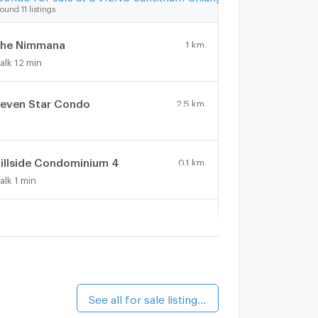
ound 11 listings
he Nimmana
1 km.
alk 12 min
even Star Condo
2.5 km.
illside Condominium 4
0.1 km.
alk 1 min
illside Condominium 3
1 km.
alk 12 min
hom Doi Condominium
1.4 km.
alk 17 min
See all for sale listings (5)