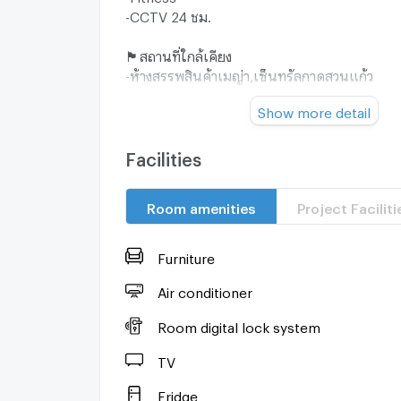
-CCTV 24 ชม.
🏴สถานที่ใกล้เคียง
-ห้างสรรพสินค้าเมญ่า,เซ็นทรัลกาดสวนแก้ว
-โรงพยาบาลมหาราชเชียงใหม่
Show more detail
-มหาลัยวิทยาลัยเชียงใหม่
-สะดวกสบายในทำเลบนถนนนิมมาน
🎉ราคาขายเพียง 7,500,000 บาทเท่านั้น🎉
Facilities
สนใจติดต่อ-สอบถาม
☎️ 087-3584030 (ไมค์)
Room amenities
Project Faciliti
LINE: Onizmg
#ขายคอนโดนิมมานเชียงใหม่
Furniture
Air conditioner
Room digital lock system
TV
Fridge