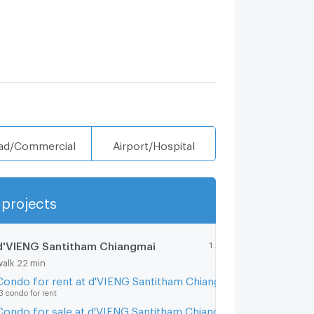
ad/Commercial
Airport/Hospital
projects
Show more
d'VIENG Santitham Chiangmai
1.8 km.
walk 22 min
Condo for rent at d'VIENG Santitham Chiangmai
3 condo for rent
Condo for sale at d'VIENG Santitham Chiangmai