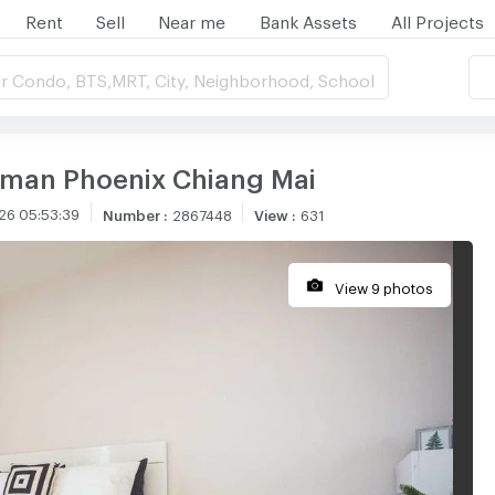
Rent
Sell
Near me
Bank Assets
All Projects
r Condo, BTS,MRT, City, Neighborhood, School
mman Phoenix Chiang Mai
26 05:53:39
Number
:
2867448
View
:
631
View 9 photos