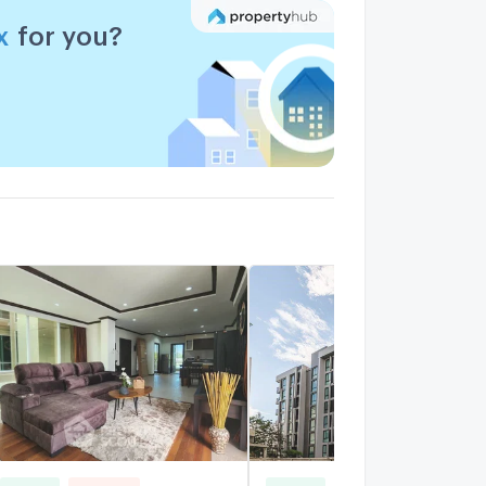
x
for you?