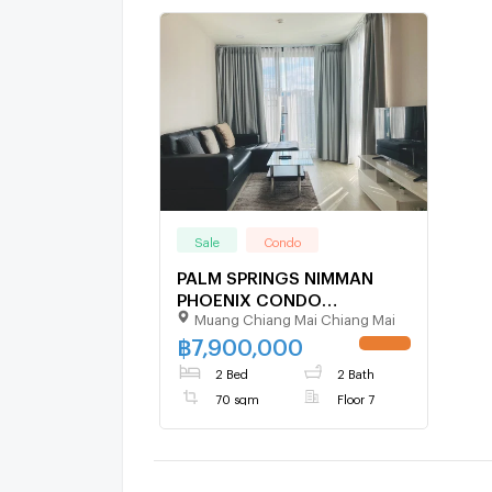
Sale
Condo
PALM SPRINGS NIMMAN
PHOENIX CONDO
Muang Chiang Mai Chiang Mai
2bedrooms for sale 7.9
Million Baht
฿
7,900,000
UPDATE !
2 Bed
2 Bath
70 sqm
Floor 7