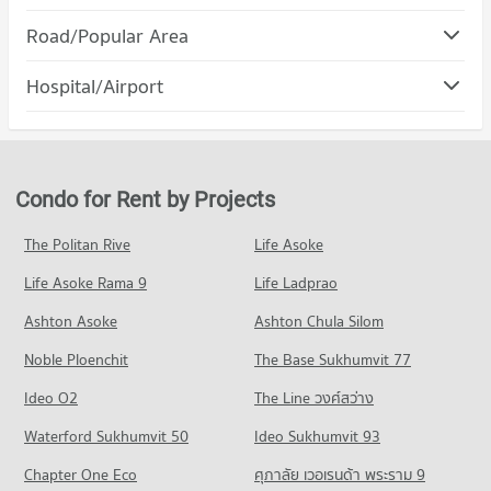
Road/Popular Area
Condo Ramkhamhaeng Road
Hospital/Airport
PROJECT_COUNT
Condo for Rent near Ramkhamhaeng Road
5,196 properties for rent
Condo for Sale near Ramkhamhaeng Road
Condo for Rent by Projects
2,270 properties for sale
The Politan Rive
Life Asoke
Condo Rama 9 Road
Life Asoke Rama 9
PROJECT_COUNT
Life Ladprao
Condo for Rent near Rama 9 Road
Ashton Asoke
Ashton Chula Silom
24,683 properties for rent
Noble Ploenchit
The Base Sukhumvit 77
Condo for Sale near Rama 9 Road
9,290 properties for sale
Ideo O2
The Line วงศ์สว่าง
Condo Ramkhamhaeng 24
Waterford Sukhumvit 50
Ideo Sukhumvit 93
PROJECT_COUNT
Chapter One Eco
ศุภาลัย เวอเรนด้า พระราม 9