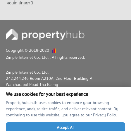
คอนโด ปทุมธานี
Condo Ramkhamhaeng 15
PROJECT_COUNT
Condo for Rent near Ramkhamhaeng 15
1 properties for rent
Condo for Sale near Ramkhamhaeng 15
1 properties for sale
Copyright © 2019-2020
Condo Ramkhamhaeng 20
Zimple Internet Co., Ltd.
, All rights reserved.
PROJECT_COUNT
Condo for Rent near Ramkhamhaeng 20
Zimple Internet Co., Ltd.
1 properties for rent
242,244,246 Room A210A, 2nd Floor Building A
Condo for Sale near Ramkhamhaeng 20
Watcharapol Road Tha Raeng
2 properties for sale
Bang Khen Bangkok 10230
We use cookies for your best experience
02-026-3049
support@propertyhub.in.th
Propertyhub.in.th uses cookies to enhance your browsing
experience, analyze site traffic, and deliver relevant content. By
Term of Service
Privacy Policy
Contact
continuing to use this website, you agree to our Privacy Policy.
Verified by
Accept All